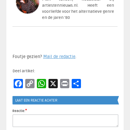
artiestennieuws.nl. Heeft een
voorliefde voor het alternatieve genre
en de jaren '80
Foutje gezien?
Mail de redactie
.​
Deel artikel:
Facebook
Copy
WhatsApp
X
Print
Delen
Link
LAAT EEN REACTIE ACHTER
*
Reactie: