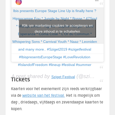
Ibis presents Europe Stage Line Up is finally here ?
Hippocampe Fou * Jungle by Night * Bosse * 47Soul
Klik om marketing cookies te accepteren en
* Maruja Limón * Algiers * Sophie Hunger * Lord
deze inhoud in te schakelen
Esperanza * Coma Cose * L'Or du Commun *
Whispering Sons * Carnival Youth * Naaz * Leoniden
and many more.. #Sziget2019 #szigetfestival
#IbispresentsEuropeStage #LoveRevolution
#IslandofFreedom #lineup #festival #summer
A post shared by
(@szigetofficial) on
Sziget Festival
Tickets
Kaarten voor het evenement zijn reeds verkrijgbaar
via de
website van het festival.
Het is mogelijk om
dag-, driedaags, vijfdaags en zevendaagse kaarten te
kopen.