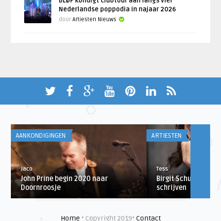
BLØF kondigt clubtour aan langs vier
Nederlandse poppodia in najaar 2026
door
Artiesten Nieuws
AANKONDIGINGEN
ARTIESTEN
Jaco
Tess
n
John Prine begin 2020 naar
Birgit Schuurman w
Doornroosje
schrijven
Home
• Copyright 2019•
Contact