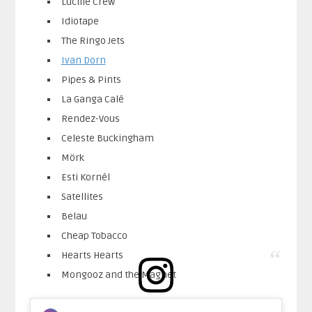
Lucille Crew
Idiotape
The Ringo Jets
Ivan Dorn
Pipes & Pints
La Ganga Calé
Rendez-Vous
Celeste Buckingham
Mörk
Esti Kornél
Satellites
Belau
Cheap Tobacco
Hearts Hearts
Mongooz and the Magnet