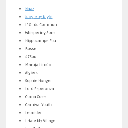
Naaz
Jungle by Night
L’ Or du Commun
Whispering Sons
Hippocampe Fou
Bosse
47Sou
Maruja Limón
Algiers
Sophie Hunger
Lord Esperanza
Coma Cose
Carnival Youth
Leoniden
I Hate My Village