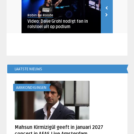
Robin de Roode
Lysanne Sikke
initief
Video: Dave Grohl nodigt fan in
Festival Rep
rolstoel uit op podium
vieren de vri
LAATSTE NIEUWS
AANKONDIGINGEN
Mahsun Kirmizigül geeft in januari 2027
concert in AFAS Live Amsterdam