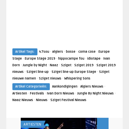
·
·
·
·
Artikel Tags:
47sou
algiers
bosse
coma cose
Europe
·
·
·
·
Stage
Europe Stage 2019
hippocampe fou
idiotape
Ivan
·
·
·
·
·
Dorn
Jungle by Night
Naaz
Sziget
Sziget 2019
Sziget 2019
·
·
·
nieuws
Sziget line-up
Sziget line-up Europe Stage
Sziget
·
·
nieuwe namen
Sziget nieuws
Whispering Sons
·
·
Artikel Categorieën:
Aankondigingen
Algiers Nieuws
·
·
·
·
Artiesten
Festivals
Ivan Dorn Nieuws
Jungle By Night Nieuws
·
·
Naaz Nieuws
Nieuws
Sziget Festival Nieuws
ARTIESTEN
FESTIVALS