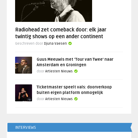
Radiohead zet comeback door: elk jaar
twintig shows op een ander continent
Geschreven door
Djuna Vaesen
Guus Meeuwis met ‘Tour van Twee’ naar
Amsterdam en Groningen
door
Artiesten Nieuws
Ticketmaster speelt vals: doorverkoop
buiten eigen platform onmogelijk
door
Artiesten Nieuws
INTERVIEWS