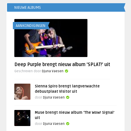
NIEUWE ALBUMS
AANKONDIGINGEN
Deep Purple brengt nieuw album ‘SPLAT!’ uit
Geschreven door
Djuna Vaesen
Sienna Spiro brengt langverwachte
debuutplaat Visitor uit
door
Djuna Vaesen
Muse brengt nieuw album ‘The Wow! Signal’
uit
door
Djuna Vaesen