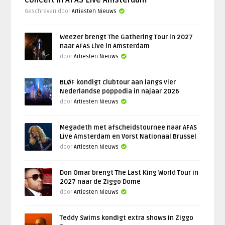
Geschreven door
Artiesten Nieuws
Weezer brengt The Gathering Tour in 2027
naar AFAS Live in Amsterdam
door
Artiesten Nieuws
BLØF kondigt clubtour aan langs vier
Nederlandse poppodia in najaar 2026
door
Artiesten Nieuws
Megadeth met afscheidstournee naar AFAS
Live Amsterdam en Vorst Nationaal Brussel
door
Artiesten Nieuws
Don Omar brengt The Last King World Tour in
2027 naar de Ziggo Dome
door
Artiesten Nieuws
Teddy Swims kondigt extra shows in Ziggo