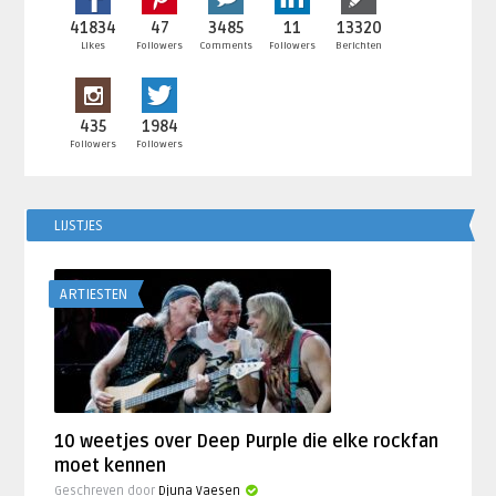
41834
47
3485
11
13320
Likes
Followers
Comments
Followers
Berichten
435
1984
Followers
Followers
LIJSTJES
ARTIESTEN
10 weetjes over Deep Purple die elke rockfan
moet kennen
Geschreven door
Djuna Vaesen