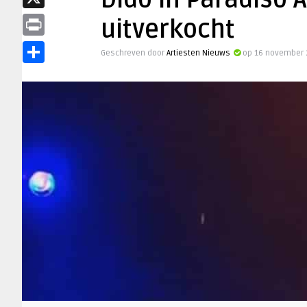
Dido in Paradiso
X
uitverkocht
Print
Geschreven door
Artiesten Nieuws
op 16 november 
Delen