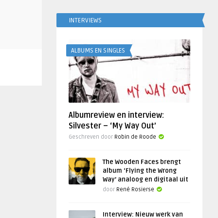
INTERVIEWS
ALBUMS EN SINGLES
Albumreview en interview:
Silvester – ‘My Way Out’
Geschreven door
Robin de Roode
The Wooden Faces brengt
album ‘Flying the Wrong
Way’ analoog en digitaal uit
door
René Rosierse
Interview: Nieuw werk van