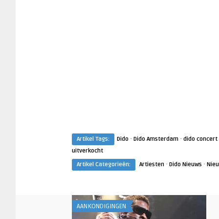
·
·
Artikel Tags:
Dido
Dido Amsterdam
dido concert
uitverkocht
·
·
Artikel Categorieën:
Artiesten
Dido Nieuws
Nie
AANKONDIGINGEN