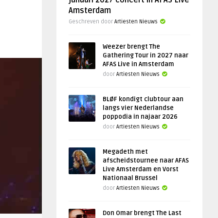
januari 2027 concert in AFAS Live
Amsterdam
Geschreven door
Artiesten Nieuws
Weezer brengt The
Gathering Tour in 2027 naar
AFAS Live in Amsterdam
door
Artiesten Nieuws
BLØF kondigt clubtour aan
langs vier Nederlandse
poppodia in najaar 2026
door
Artiesten Nieuws
Megadeth met
afscheidstournee naar AFAS
Live Amsterdam en Vorst
Nationaal Brussel
door
Artiesten Nieuws
Don Omar brengt The Last