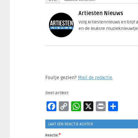
Artiesten Nieuws
Volg Artiestennieuws en blijf
en de leukste muzieknieuwtje
Foutje gezien?
Mail de redactie
.​
Deel artikel:
Facebook
Copy
WhatsApp
X
Print
Del
Link
LAAT EEN REACTIE ACHTER
*
Reactie: