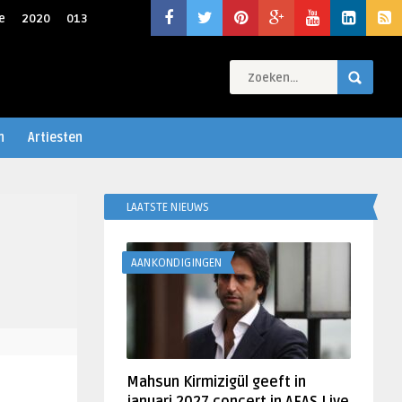
e
2020
013
n
Artiesten
LAATSTE NIEUWS
AANKONDIGINGEN
Mahsun Kirmizigül geeft in