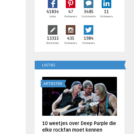
41834
47
3485
11
Likes
Followers
Comments
Followers
13315
435
1984
Berichten
Followers
Followers
LIJSTJES
ARTIESTEN
10 weetjes over Deep Purple die
elke rockfan moet kennen