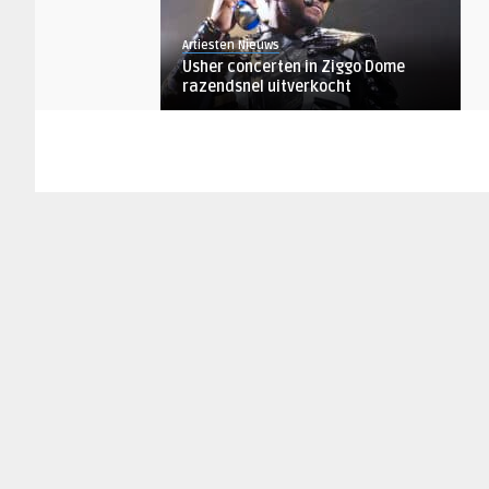
Artiesten Nieuws
Usher concerten in Ziggo Dome
razendsnel uitverkocht
AANKONDIGINGEN
Artiesten Nieuws
Afscheidsshow Will Tura
razendsnel uitverkocht, hoe kom ...
ACDA EN DE MUNNIK NIEUWS
Artiesten Nieuws
Extra shows Acda en De Munnik
razendsnel uitverkocht
ARTIESTEN