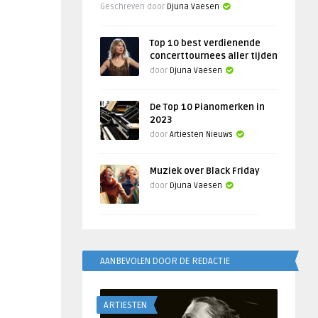
Geschreven door
Djuna Vaesen
Top 10 best verdienende
concerttournees aller tijden
door
Djuna Vaesen
De Top 10 Pianomerken in
2023
door
Artiesten Nieuws
Muziek over Black Friday
door
Djuna Vaesen
AANBEVOLEN DOOR DE REDACTIE
ARTIESTEN