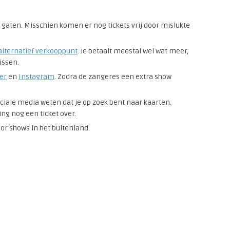
 gaten. Misschien komen er nog tickets vrij door mislukte
alternatief verkooppunt
. Je betaalt meestal wel wat meer,
issen.
ter
en
Instagram
. Zodra de zangeres een extra show
ciale media weten dat je op zoek bent naar kaarten.
ng nog een ticket over.
voor shows in het buitenland.