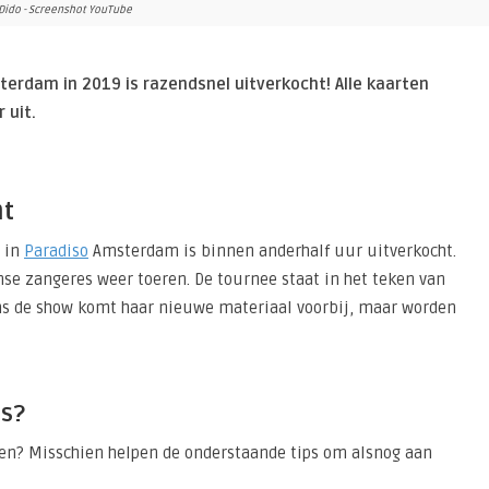
Dido - Screenshot YouTube
terdam in 2019 is razendsnel uitverkocht! Alle kaarten
 uit.
ht
in
Paradiso
Amsterdam is binnen anderhalf uur uitverkocht.
ense zangeres weer toeren. De tournee staat in het teken van
ens de show komt haar nieuwe materiaal voorbij, maar worden
ts?
pen? Misschien helpen de onderstaande tips om alsnog aan