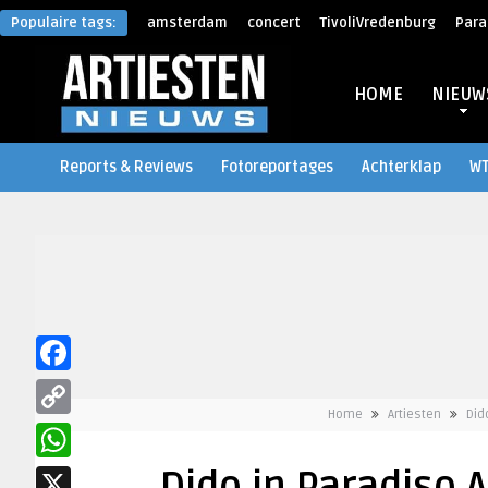
Populaire tags:
amsterdam
concert
TivoliVredenburg
Para
HOME
NIEUW
Reports & Reviews
Fotoreportages
Achterklap
W
Facebook
Home
Artiesten
Did
Copy
Link
WhatsApp