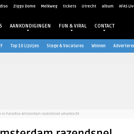
diso
Ziggo Dome
Melkweg
tickets
Utrecht
album
AFAS Liv
S
AANKONDIGINGEN
FUN & VIRAL
CONTACT
TF
Top 10 Lijstjes
Stage & Vacatures
Winnen
Advertere
o in Paradiso Amsterdam razendsnel uitverkocht