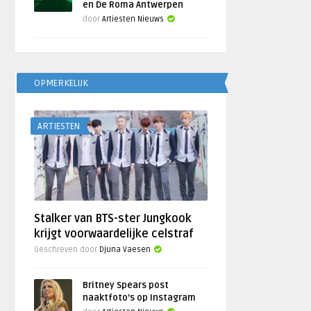
en De Roma Antwerpen
door
Artiesten Nieuws
OPMERKELIJK
ARTIESTEN
Stalker van BTS-ster Jungkook
krijgt voorwaardelijke celstraf
Geschreven door
Djuna Vaesen
Britney Spears post
naaktfoto’s op Instagram