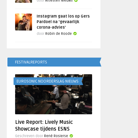
door
Artiesten Nieuws
Instagram gaat los op Gers
Pardoel na ‘gevaarlijk
corona-advies’
door
Robin de Roode
FESTIVALREPORTS
EUROSONIC NOORDERSLAG NIEUWS
Live Report: Lively Music
Showcase tijdens ESNS
Geschreven door
René Rosierse