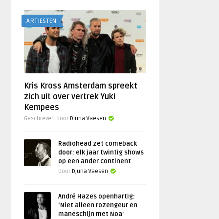
ARTIESTEN
Kris Kross Amsterdam spreekt
zich uit over vertrek Yuki
Kempees
Geschreven door
Djuna Vaesen
Radiohead zet comeback
door: elk jaar twintig shows
op een ander continent
door
Djuna Vaesen
André Hazes openhartig:
‘Niet alleen rozengeur en
maneschijn met Noa’