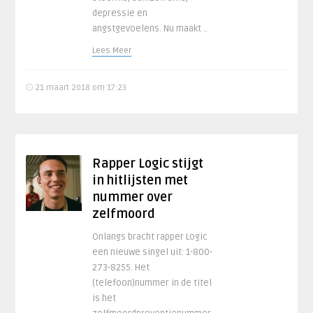
depressie en
angstgevoelens. Nu maakt ..
Lees Meer
21 maart 2018 om 17:23
Rapper Logic stijgt
in hitlijsten met
nummer over
zelfmoord
Onlangs bracht rapper Logic
een nieuwe singel uit: 1-800-
273-8255. Het
(telefoon)nummer in de titel
is het