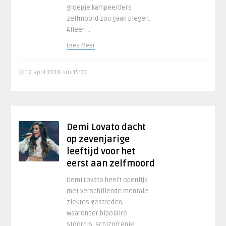
groepje kampeerders
zelfmoord zou gaan plegen.
Alleen ..
Lees Meer
12 april 2018 om 15:03
Demi Lovato dacht
op zevenjarige
leeftijd voor het
eerst aan zelfmoord
Demi Lovato heeft openlijk
met verschillende mentale
ziektes gestreden,
waaronder bipolaire
stoornis, schizofrenie,