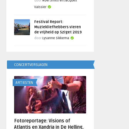
door
Roel Smits en Jacques
Vaissier
Festival Report:
Muziekliefhebbers vieren
de vrijheid op Sziget 2019
door
Lysanne Sikkema
CONCERTVERSLAGEN
ARTIESTEN
Fotoreportage: Visions of
Atlantis en Xandria in De Helling,