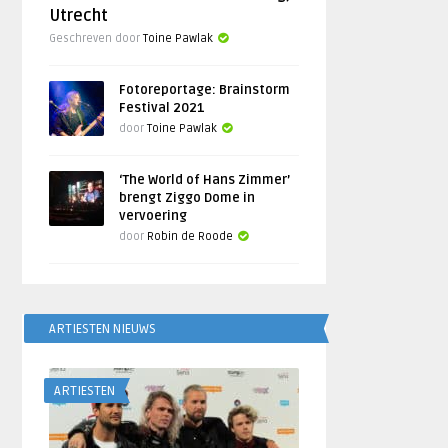
Utrecht
Geschreven door
Toine Pawlak
Fotoreportage: Brainstorm
Festival 2021
door
Toine Pawlak
‘The World of Hans Zimmer’
brengt Ziggo Dome in
vervoering
door
Robin de Roode
ARTIESTEN NIEUWS
ARTIESTEN