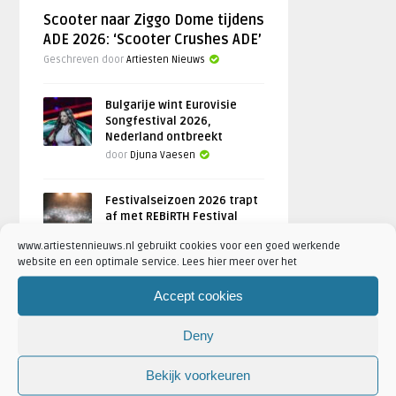
Scooter naar Ziggo Dome tijdens
ADE 2026: ‘Scooter Crushes ADE’
Geschreven door
Artiesten Nieuws
Bulgarije wint Eurovisie
Songfestival 2026,
Nederland ontbreekt
door
Djuna Vaesen
Festivalseizoen 2026 trapt
af met REBiRTH Festival
door
Djuna Vaesen
www.artiestennieuws.nl gebruikt cookies voor een goed werkende
website en een optimale service. Lees hier meer over het
Accept cookies
FOTOREPORTAGES
Deny
FEATURED
Bekijk voorkeuren