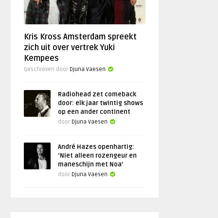
Kris Kross Amsterdam spreekt
zich uit over vertrek Yuki
Kempees
Geschreven door
Djuna Vaesen
Radiohead zet comeback
door: elk jaar twintig shows
op een ander continent
door
Djuna Vaesen
André Hazes openhartig:
‘Niet alleen rozengeur en
maneschijn met Noa’
door
Djuna Vaesen