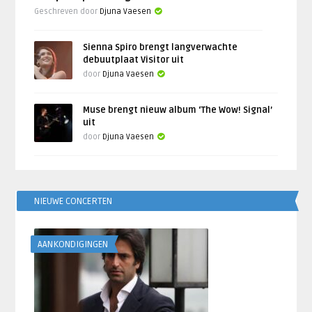
Geschreven door
Djuna Vaesen
Sienna Spiro brengt langverwachte
debuutplaat Visitor uit
door
Djuna Vaesen
Muse brengt nieuw album ‘The Wow! Signal’
uit
door
Djuna Vaesen
NIEUWE CONCERTEN
AANKONDIGINGEN