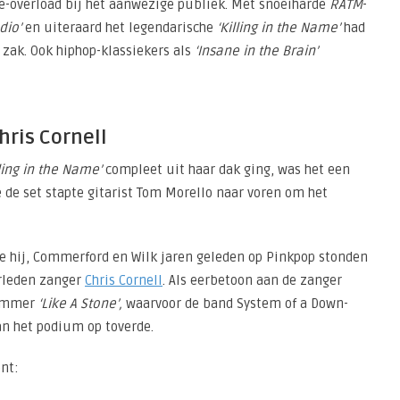
gie-overload bij het aanwezige publiek. Met snoeiharde
RATM
-
dio’
en uiteraard het legendarische
‘Killing in the Name’
had
 zak. Ook hiphop-klassiekers als
‘Insane in the Brain’
ris Cornell
lling in the Name’
compleet uit haar dak ging, was het een
de set stapte gitarist Tom Morello naar voren om het
oe hij, Commerford en Wilk jaren geleden op Pinkpop stonden
rleden zanger
Chris Cornell
. Als eerbetoon aan de zanger
nummer
‘Like A Stone’,
waarvoor de band System of a Down-
an het podium op toverde.
nt: