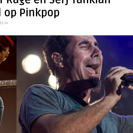
f Rage en Serj Tankian
l op Pinkpop
13:34