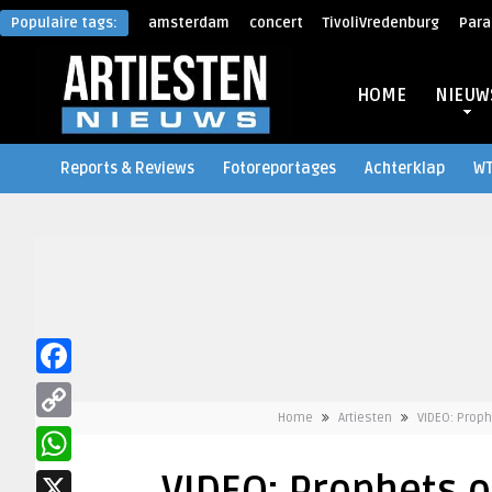
Populaire tags:
amsterdam
concert
TivoliVredenburg
Para
HOME
NIEUW
Reports & Reviews
Fotoreportages
Achterklap
W
Facebook
Home
Artiesten
VIDEO: Proph
Copy
Link
WhatsApp