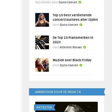
Geschreven door
Djuna Vaesen
Top 10 best verdienende
concerttournees aller tijden
door
Djuna Vaesen
De Top 10 Pianomerken in
2023
door
Artiesten Nieuws
Muziek over Black Friday
door
Djuna Vaesen
AANBEVOLEN DOOR DE REDACTIE
ARTIESTEN