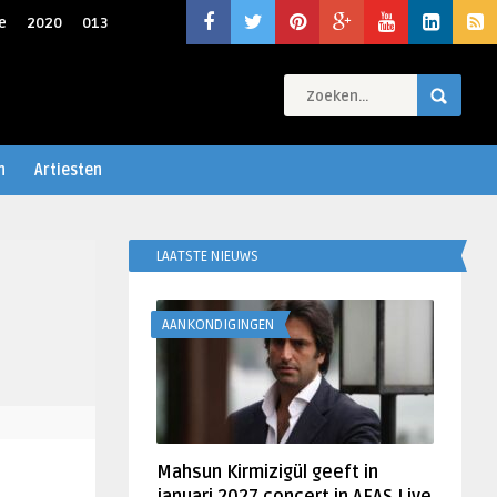
e
2020
013
n
Artiesten
LAATSTE NIEUWS
AANKONDIGINGEN
Mahsun Kirmizigül geeft in