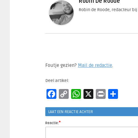
Robin De Roode
Robin de Roode, redacteur bij
Foutje gezien?
Mail de redactie
.​
Deel artikel:
Facebook
Copy
WhatsApp
X
Print
Del
Link
LAAT EEN REACTIE ACHTER
*
Reactie: