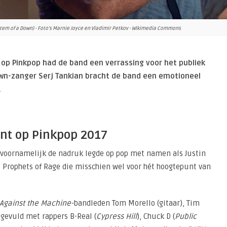
stem of a Down) - Foto's Marnie Joyce en Vladimir Petkov - Wikimedia Commons
 op Pinkpop had de band een verrassing voor het publiek
wn-zanger Serj Tankian bracht de band een emotioneel
.
nt op Pinkpop 2017
 voornamelijk de nadruk legde op pop met namen als Justin
p Prophets of Rage die misschien wel voor hét hoogtepunt van
Against the Machine-
bandleden Tom Morello (gitaar), Tim
gevuld met rappers B-Real (
Cypress Hill
), Chuck D (
Public