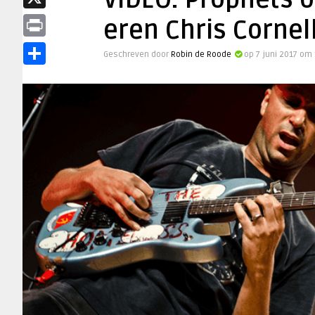
VIDEO: Prophets o
X
eren Chris Cornel
Print
Geschreven door
Robin de Roode
op 7 juni 2017 om 
Delen