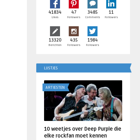
41834
47
3485
11
Likes
Followers
Comments
Followers
13320
435
1984
Berichten
Followers
Followers
LIJSTJES
ARTIESTEN
10 weetjes over Deep Purple die
elke rockfan moet kennen