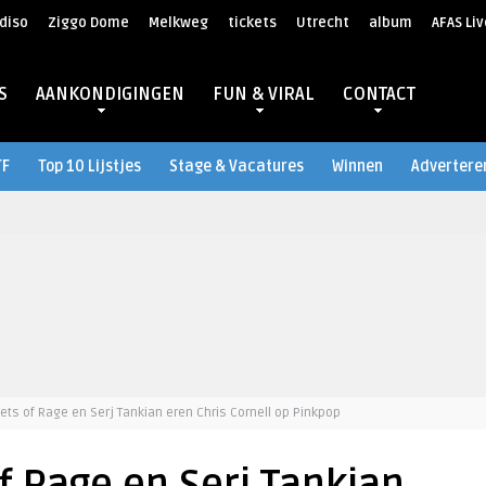
diso
Ziggo Dome
Melkweg
tickets
Utrecht
album
AFAS Liv
S
AANKONDIGINGEN
FUN & VIRAL
CONTACT
TF
Top 10 Lijstjes
Stage & Vacatures
Winnen
Advertere
ets of Rage en Serj Tankian eren Chris Cornell op Pinkpop