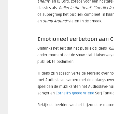
Enemy
) en DJ Lord, zorgde voor een nostal
classics als
‘Bullet in the Head’
,
‘Guerilla Ra
de supergroep het publiek compleet in haar
en
‘Jump Around’
vielen in de smaak.
Emotioneel eerbetoon aan Ch
Ondanks het feit dat het publiek tijdens
‘Ki
ander moment dat de show stal. Halverwege 
publiek te bedanken.
Tijdens zijn speech vertelde Morello over h
met Audioslave, samen met de onlangs ove
speelden de muzikanten het Audioslave-
zanger en
Cornell’s goede vriend
Serj Tanki
Bekijk de beelden van het bijzondere mome