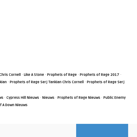
·
·
·
·
Chris Cornell
Like A Stone
Prophets of Rage
Prophets of Rage 2017
·
·
kian
Prophets of Rage Serj Tankian Chris Cornell
Prophets of Rage Serj
·
·
·
·
ws
Cypress Hill Nieuws
Nieuws
Prophets of Rage Nieuws
Public Enemy
f A Down Nieuws