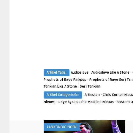
·
·
Artikel Tags:
Audioslave
Audioslave Like A Stone
·
Prophets of Rage Pinkpop
Prophets of Rage Serj Tan
·
Tankian Like A Stone
Serj Tankian
·
Artikel Categorieën:
Artiesten
Chris Cornell Nieu
·
·
Nieuws
Rage Against The Machine Nieuws
System O
AANKONDIGINGEN