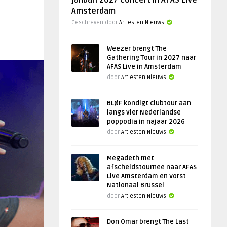
januari 2027 concert in AFAS Live
Amsterdam
Geschreven door
Artiesten Nieuws
Weezer brengt The
Gathering Tour in 2027 naar
AFAS Live in Amsterdam
door
Artiesten Nieuws
BLØF kondigt clubtour aan
langs vier Nederlandse
poppodia in najaar 2026
door
Artiesten Nieuws
Megadeth met
afscheidstournee naar AFAS
Live Amsterdam en Vorst
Nationaal Brussel
door
Artiesten Nieuws
Don Omar brengt The Last