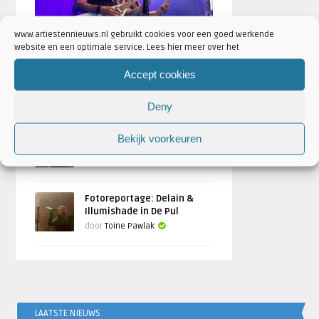
www.artiestennieuws.nl gebruikt cookies voor een goed werkende
website en een optimale service. Lees hier meer over het
Fotoreportage Brainstorm
Accept cookies
festival 2024
Geschreven door
Toine Pawlak
Deny
Fotoreportage: Serenity +
Bekijk voorkeuren
Temperance in De Pul, Uden
door
Toine Pawlak
Fotoreportage: Delain &
Illumishade in De Pul
door
Toine Pawlak
LAATSTE NIEUWS