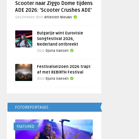
Scooter naar Ziggo Dome tijdens
ADE 2026: ‘Scooter Crushes ADE’
Geschreven door
Artiesten Nieuws
Bulgarije wint Eurovisie
Songfestival 2026,
Nederland ontbreekt
door
Djuna Vaesen
Festivalseizoen 2026 trapt
af met REBiRTH Festival
door
Djuna Vaesen
FOTOREPORTAGES
FEATURED