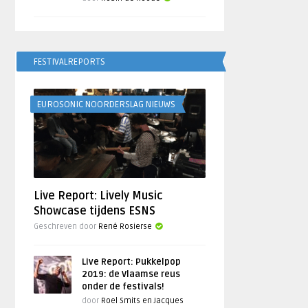
FESTIVALREPORTS
EUROSONIC NOORDERSLAG NIEUWS
Live Report: Lively Music
Showcase tijdens ESNS
Geschreven door
René Rosierse
Live Report: Pukkelpop
2019: de Vlaamse reus
onder de festivals!
door
Roel Smits en Jacques