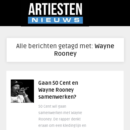
Alle berichten getagd met:
Wayne
Rooney
Gaan 50 Cent en
Wayne Rooney
samenwerken?
50 Cent wil gaan
samenwerken met Wayne
Rooney. De rapper denkt
eraan om een kledinglijn en