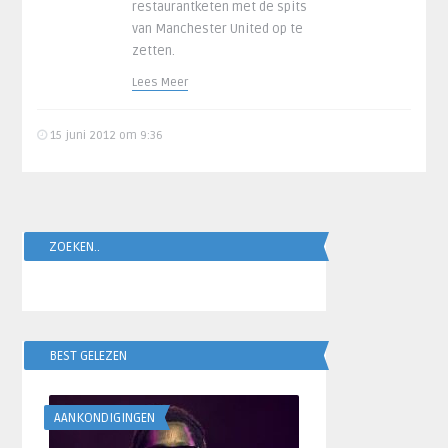
restaurantketen met de spits
van Manchester United op te
zetten.
Lees Meer
15 juni 2012 om 9:36
ZOEKEN..
BEST GELEZEN
AANKONDIGINGEN