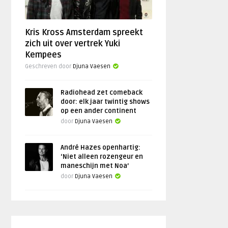
Kris Kross Amsterdam spreekt
zich uit over vertrek Yuki
Kempees
Geschreven door
Djuna Vaesen
Radiohead zet comeback
door: elk jaar twintig shows
op een ander continent
door
Djuna Vaesen
André Hazes openhartig:
‘Niet alleen rozengeur en
maneschijn met Noa’
door
Djuna Vaesen