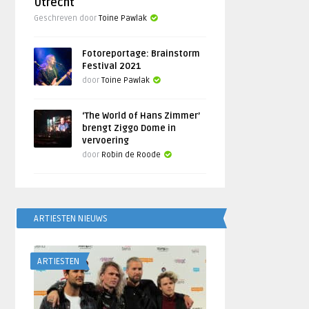
Utrecht
Geschreven door
Toine Pawlak
Fotoreportage: Brainstorm
Festival 2021
door
Toine Pawlak
‘The World of Hans Zimmer’
brengt Ziggo Dome in
vervoering
door
Robin de Roode
ARTIESTEN NIEUWS
ARTIESTEN