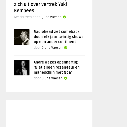
zich uit over vertrek Yuki
Kempees
Geschreven door
Djuna Vaesen
Radiohead zet comeback
door: elk jaar twintig shows
op een ander continent
door
Djuna Vaesen
André Hazes openhartig:
‘Niet alleen rozengeur en
maneschijn met Noa’
door
Djuna Vaesen