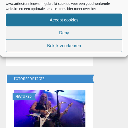
www.artiestennieuws.nl gebruikt cookies voor een goed werkende
website en een optimale service. Lees hier meer over het
Bulgarije wint Eurovisie
Songfestival 2026,
Accept cookies
Nederland ontbreekt
door
Djuna Vaesen
Deny
Festivalseizoen 2026 trapt
Bekijk voorkeuren
af met REBiRTH Festival
door
Djuna Vaesen
FOTOREPORTAGES
FEATURED