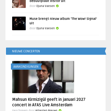
debuutplaat Visitor uit
door
Djuna Vaesen
Muse brengt nieuw album ‘The Wow! Signal’
uit
door
Djuna Vaesen
NIEUWE CONCERTEN
AANKONDIGINGEN
Mahsun Kirmizigül geeft in januari 2027
concert in AFAS Live Amsterdam
Geschreven door
Artiesten Nieuws