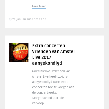
Lees Meer
28 januari 2016 om 23:06
Extra concerten
Vrienden van Amstel
Live 2017
aangekondigd
Goed nieuws! Vrienden van
Amstel Live heeft zojuist
aangekondigd twee extra
concerten toe te voegen aan
de concertreeks.
Morgenavond start de
verkoop.