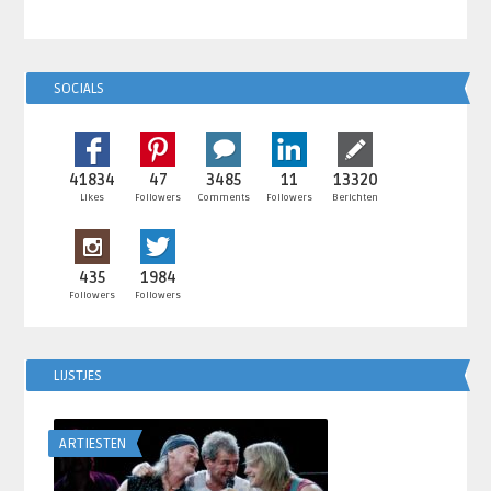
SOCIALS
41834
47
3485
11
13320
Likes
Followers
Comments
Followers
Berichten
435
1984
Followers
Followers
LIJSTJES
ARTIESTEN