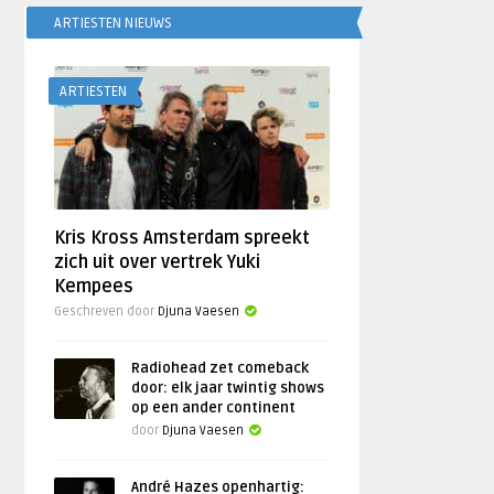
ARTIESTEN NIEUWS
ARTIESTEN
Kris Kross Amsterdam spreekt
zich uit over vertrek Yuki
Kempees
Geschreven door
Djuna Vaesen
Radiohead zet comeback
door: elk jaar twintig shows
op een ander continent
door
Djuna Vaesen
André Hazes openhartig: