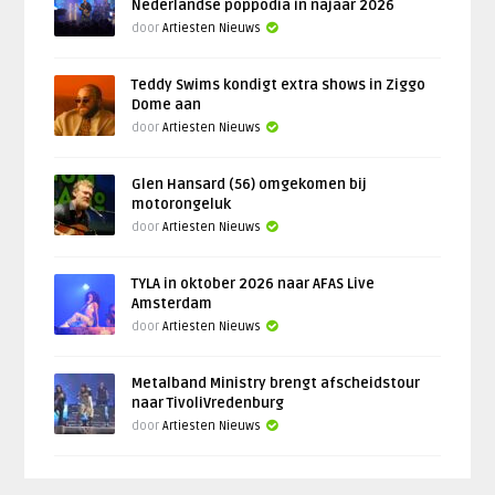
Nederlandse poppodia in najaar 2026
door
Artiesten Nieuws
Teddy Swims kondigt extra shows in Ziggo
Dome aan
door
Artiesten Nieuws
Glen Hansard (56) omgekomen bij
motorongeluk
door
Artiesten Nieuws
TYLA in oktober 2026 naar AFAS Live
Amsterdam
door
Artiesten Nieuws
Metalband Ministry brengt afscheidstour
naar TivoliVredenburg
door
Artiesten Nieuws