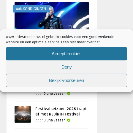
AANKONDIGINGEN
www.artiestennieuws.nl gebruikt cookies voor een goed werkende
website en een optimale service. Lees hier meer over het
Scooter naar Ziggo Dome tijdens
Accept cookies
ADE 2026: ‘Scooter Crushes ADE’
Geschreven door
Artiesten Nieuws
Deny
Bulgarije wint Eurovisie
Bekijk voorkeuren
Songfestival 2026,
Nederland ontbreekt
door
Djuna Vaesen
Festivalseizoen 2026 trapt
af met REBiRTH Festival
door
Djuna Vaesen