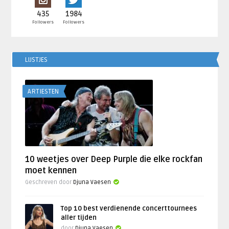
435
1984
Followers
Followers
LIJSTJES
ARTIESTEN
10 weetjes over Deep Purple die elke rockfan
moet kennen
Geschreven door
Djuna Vaesen
Top 10 best verdienende concerttournees
aller tijden
door
Djuna Vaesen