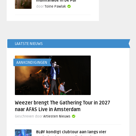
Illumishade in De Pul
door
Toine Pawlak
LAATSTE NIEUWS
AANKONDIGINGEN
Weezer brengt The Gathering Tour in 2027
naar AFAS Live in Amsterdam
Geschreven door
Artiesten Nieuws
BLØF kondigt clubtour aan langs vier