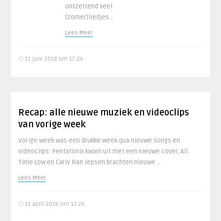
ontzettend veel
(zomer)liedjes ..
Lees Meer
11 juni 2018 om 17:24
Recap: alle nieuwe muziek en videoclips
van vorige week
Vorige week was een drukke week qua nieuwe songs en
videoclips: Pentatonix kwam uit met een nieuwe cover, All
Time Low en Carly Rae Jepsen brachten nieuwe ..
Lees Meer
11 april 2016 om 13:26