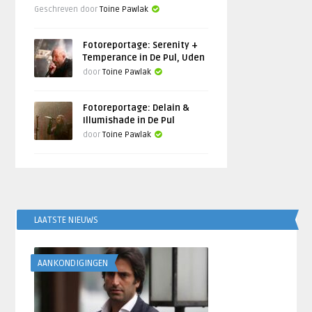
Geschreven door
Toine Pawlak
Fotoreportage: Serenity +
Temperance in De Pul, Uden
door
Toine Pawlak
Fotoreportage: Delain &
Illumishade in De Pul
door
Toine Pawlak
LAATSTE NIEUWS
AANKONDIGINGEN