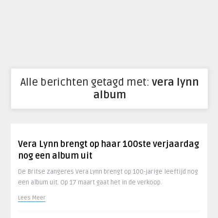
Alle berichten getagd met:
vera lynn
album
Vera Lynn brengt op haar 100ste verjaardag
nog een album uit
De Britse zangeres Vera Lynn brengt op 100-jarige leeftijd nog
een album uit. Op 17 maart gaat het in de verkoop.
Lees Meer