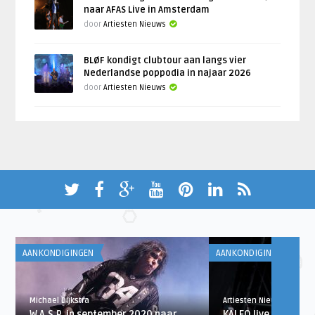
naar AFAS Live in Amsterdam
door
Artiesten Nieuws
BLØF kondigt clubtour aan langs vier
Nederlandse poppodia in najaar 2026
door
Artiesten Nieuws
AANKONDIGINGEN
AANKONDIGINGEN
Michael Dijkstra
Artiesten Nieuws
W.A.S.P. in september 2020 naar
KALEO live in Ziggo