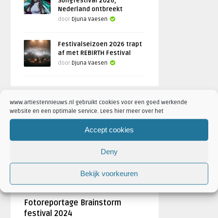
Songfestival 2026,
Nederland ontbreekt
door
Djuna Vaesen
Festivalseizoen 2026 trapt
af met REBiRTH Festival
door
Djuna Vaesen
www.artiestennieuws.nl gebruikt cookies voor een goed werkende
FOTOREPORTAGES
website en een optimale service. Lees hier meer over het
Accept cookies
FEATURED
Deny
Bekijk voorkeuren
Fotoreportage Brainstorm
festival 2024