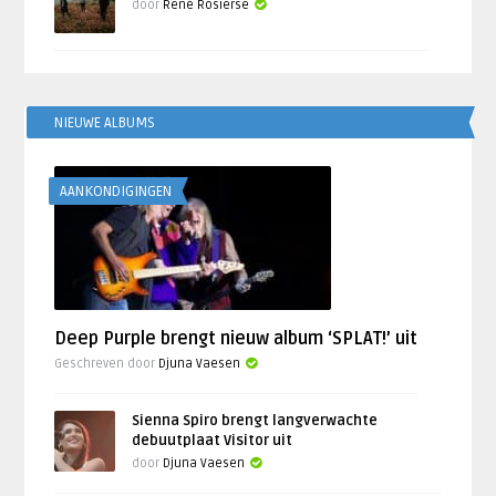
door
René Rosierse
NIEUWE ALBUMS
AANKONDIGINGEN
Deep Purple brengt nieuw album ‘SPLAT!’ uit
Geschreven door
Djuna Vaesen
Sienna Spiro brengt langverwachte
debuutplaat Visitor uit
door
Djuna Vaesen