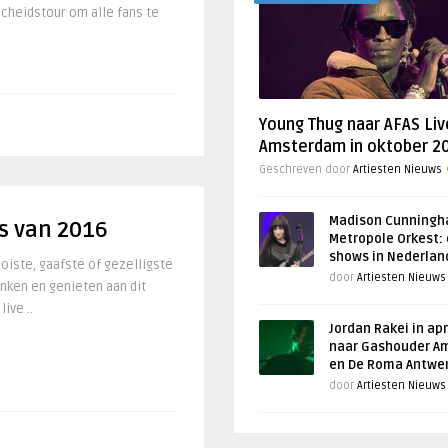
cheidstour om alle fans te
Young Thug naar AFAS Liv
Amsterdam in oktober 2
Geschreven door
Artiesten Nieuws
Madison Cunningh
ws van 2016
Metropole Orkest: 
shows in Nederlan
iste, gaafste of gezelligste
door
Artiesten Nieuws
enken en genieten aan dit
ive ..
Jordan Rakei in apr
naar Gashouder A
en De Roma Antwe
door
Artiesten Nieuws