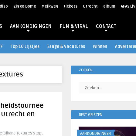
diso
Ziggo Dome
Melkweg
tickets
Utrecht
album
AFAS Liv
S
AANKONDIGINGEN
FUN & VIRAL
CONTACT
TF
Top 10 Lijstjes
Stage & Vacatures
Winnen
Advertere
ZOEKEN..
extures
cheidstournee
 Utrecht en
BEST GELEZEN
talband Textures stopt
AANKONDIGINGEN