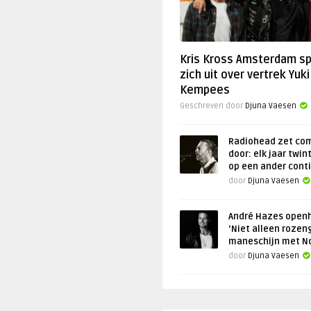
Kris Kross Amsterdam s
zich uit over vertrek Yuki
Kempees
Geschreven door
Djuna Vaesen
Radiohead zet co
door: elk jaar twin
op een ander cont
door
Djuna Vaesen
André Hazes openh
‘Niet alleen rozen
maneschijn met N
door
Djuna Vaesen