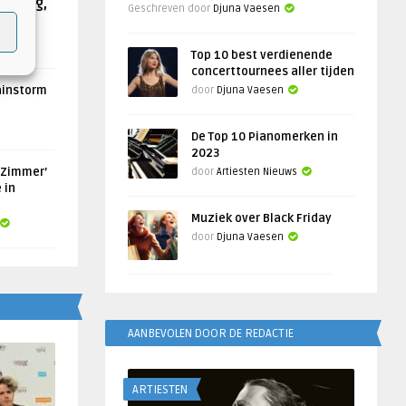
Helling,
Geschreven door
Djuna Vaesen
Top 10 best verdienende
concerttournees aller tijden
ainstorm
door
Djuna Vaesen
De Top 10 Pianomerken in
2023
 Zimmer’
door
Artiesten Nieuws
 in
Muziek over Black Friday
door
Djuna Vaesen
AANBEVOLEN DOOR DE REDACTIE
ARTIESTEN