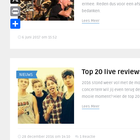
ermee. Reden dus voor een afs
X
bedanken.
Print
Lees Meer
Delen
6 juni 2017 om 15:52
Top 20 live revie
NIEUWS
2016 stond weer vol met de moo
concerten! Wil jij even terug d
mooie moment? Hier de top 20 l
Lees Meer
28 december 2016 om 14:10
1 Reactie