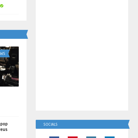
UWS
lpop
SOCIALS
reus
!