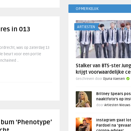
OPMERKELIJK
ARTIESTEN
ures in 013
Dordrecht, was op zaterdag 13
de beurt voor een portie
nchained ..
Stalker van BTS-ster Jun
krijgt voorwaardelijke ce
Geschreven door
Djuna Vaesen
Britney Spears pos
naaktfoto’s op In
door
Artiesten Nieuws
Instagram gaat lo
lbum ‘Phenotype’
Pardoel na ‘gevaar
acht
corona-advies’