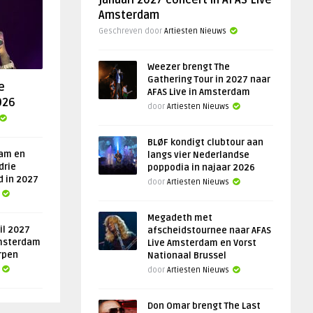
januari 2027 concert in AFAS Live
Amsterdam
Geschreven door
Artiesten Nieuws
Weezer brengt The
Gathering Tour in 2027 naar
e
AFAS Live in Amsterdam
026
door
Artiesten Nieuws
BLØF kondigt clubtour aan
am en
langs vier Nederlandse
drie
poppodia in najaar 2026
d in 2027
door
Artiesten Nieuws
Megadeth met
il 2027
afscheidstournee naar AFAS
msterdam
Live Amsterdam en Vorst
rpen
Nationaal Brussel
door
Artiesten Nieuws
Don Omar brengt The Last