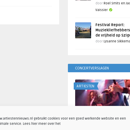
door
Roel Smits en J
Vaissier
Festival Report:
Muziekliefhebbers
de vrijheid op Szi
door
Lysanne Sikkem
CONCERTVERSLAGEN
ARTIESTEN
.artiestennieuws.nl gebruikt cookies voor een goed werkende website en een
imale service. Lees hier meer over het
Fotoreportage: Visions o