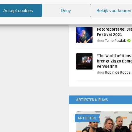
Atlantis en Xandria in De 
Utrecht
Accept cookies
Deny
Bekijk voorkeuren
Geschreven door
Toine Pawlak
Fotoreportage: Br
Festival 2021
door
Toine Pawlak
‘The World of Hans
brengt Ziggo Dome
vervoering
door
Robin de Roode
ARTIESTEN NIEUWS
ARTIESTEN