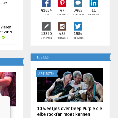
acques
41834
47
3485
11
Likes
Followers
Comments
Followers
 vieren
get 2019
13320
435
1984
a
Berichten
Followers
Followers
LIJSTJES
ARTIESTEN
10 weetjes over Deep Purple die
f
elke rockfan moet kennen