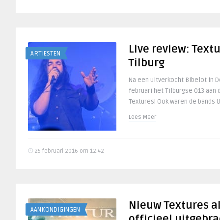
Live review: Text
ARTIESTEN
Tilburg
Na een uitverkocht Bibelot in 
februari het Tilburgse 013 aan 
Textures! Ook waren de bands U
Lees Meer
25 februari 2016 om 12:42
Nieuw Textures a
AANKONDIGINGEN
officieel uitgebr