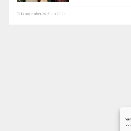
13 november 2015 om 12:04
www
opt