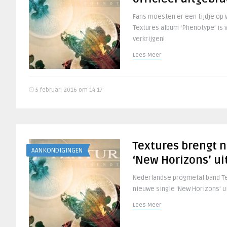
Fans moesten er een tijdje op
Textures album ‘Phenotype’ is 
verkrijgen!
Lees Meer
5 februari 2016 om 14:17
Textures brengt 
AANKONDIGINGEN
‘New Horizons’ ui
Nederlandse progmetal band Te
nieuwe single ‘New Horizons’ u
Lees Meer