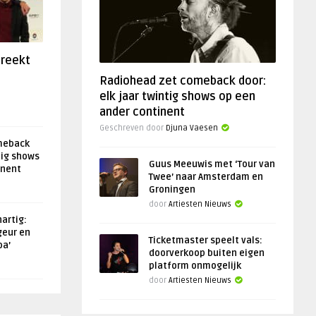
preekt
Radiohead zet comeback door:
elk jaar twintig shows op een
ander continent
Geschreven door
Djuna Vaesen
meback
tig shows
Guus Meeuwis met ‘Tour van
inent
Twee’ naar Amsterdam en
Groningen
door
Artiesten Nieuws
artig:
geur en
Ticketmaster speelt vals:
oa’
doorverkoop buiten eigen
platform onmogelijk
door
Artiesten Nieuws