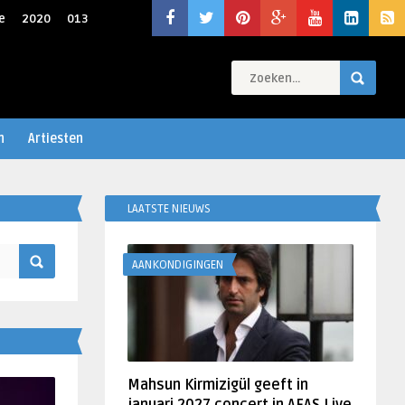
e
2020
013
n
Artiesten
LAATSTE NIEUWS
AANKONDIGINGEN
Mahsun Kirmizigül geeft in