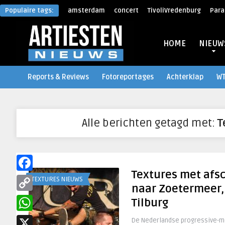
Populaire tags:
amsterdam
concert
TivoliVredenburg
Para
HOME
NIEUW
Reports & Reviews
Fotoreportages
Achterklap
W
Alle berichten getagd met:
T
Textures met afs
Facebook
TEXTURES NIEUWS
naar Zoetermeer,
Copy
Tilburg
Link
WhatsApp
De Nederlandse progressive-me