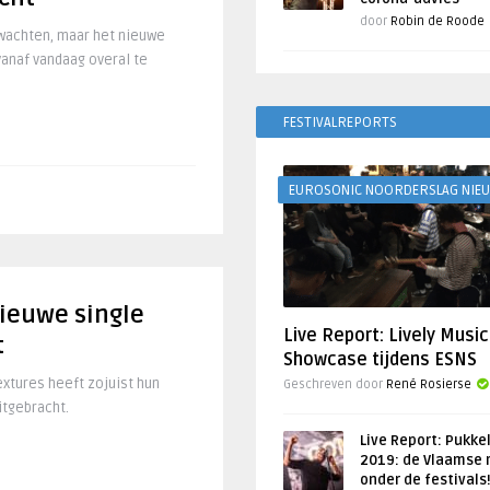
door
Robin de Roode
 wachten, maar het nieuwe
vanaf vandaag overal te
FESTIVALREPORTS
EUROSONIC NOORDERSLAG NIE
nieuwe single
Live Report: Lively Music
t
Showcase tijdens ESNS
xtures heeft zojuist hun
Geschreven door
René Rosierse
itgebracht.
Live Report: Pukke
2019: de Vlaamse 
onder de festivals