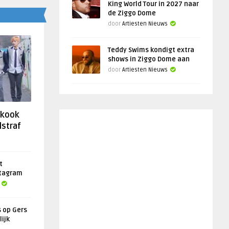
King World Tour in 2027 naar
de Ziggo Dome
door
Artiesten Nieuws
Teddy Swims kondigt extra
shows in Ziggo Dome aan
door
Artiesten Nieuws
gkook
lstraf
t
stagram
s op Gers
lijk