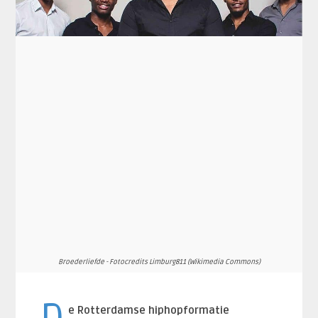
Broederliefde - Fotocredits Limburg811 (Wikimedia Commons)
e Rotterdamse hiphopformatie