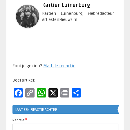
Kartien Luinenburg
Kartien Luinenburg, Webredacteur
ArtiestenNieuws.nl
Foutje gezien?
Mail de redactie
.​
Deel artikel:
Facebook
Copy
WhatsApp
X
Print
Delen
Link
LAAT EEN REACTIE ACHTER
*
Reactie: