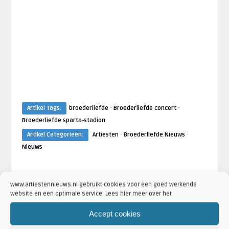
·
·
Artikel Tags:
broederliefde
Broederliefde concert
Broederliefde sparta-stadion
·
·
Artikel Categorieën:
Artiesten
Broederliefde Nieuws
Nieuws
www.artiestennieuws.nl gebruikt cookies voor een goed werkende
AANKONDIGINGEN
BUMA NIEUWS
website en een optimale service. Lees hier meer over het
Accept cookies
Jaco
Jaco