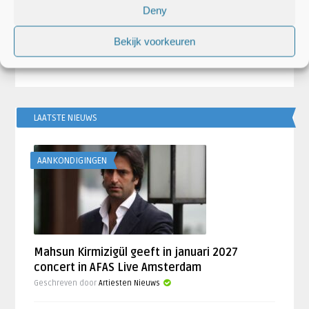
Dutch Valley Festival bevestigt
Buma NL Awa
Deny
 ...
headliners editie 2020
Martin, Davi
Bekijk voorkeuren
LAATSTE NIEUWS
AANKONDIGINGEN
Mahsun Kirmizigül geeft in januari 2027
concert in AFAS Live Amsterdam
Geschreven door
Artiesten Nieuws