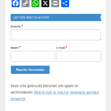
Facebook
Copy
WhatsApp
X
Print
Delen
Link
LAAT EEN REACTIE ACHTER
*
Reactie:
*
*
Naam:
E-mail:
Deze site gebruikt Akismet om spam te
verminderen.
Bekijk hoe je reactie gegevens worden
verwerkt
.