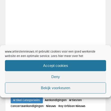
www.artiestennieuws.nl gebruikt cookies voor een goed werkende
website en een optimale service. Lees hier meer over het
Accept cookies
Deny
·
·
·
Artikel Tags:
legende
Luxor Theater
Rotterdam
Roy
Bekijk voorkeuren
·
Orbison
Roy Orbison In Dreams: The Hologram Tour
·
·
Artikel Categorieën:
Aankondigingen
Artiesten
·
·
Concertaankondigingen
Nieuws
Roy Orbison Nieuws