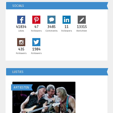
SOCIALS
41834
47
3485
11
13315
Likes
Followers
Comments
Followers
Berichten
435
1984
Followers
Followers
LIJSTJES
ARTIESTEN