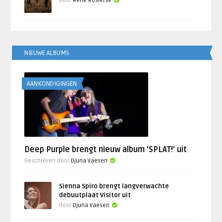
door
René Rosierse
NIEUWE ALBUMS
AANKONDIGINGEN
Deep Purple brengt nieuw album ‘SPLAT!’ uit
Geschreven door
Djuna Vaesen
Sienna Spiro brengt langverwachte
debuutplaat Visitor uit
door
Djuna Vaesen