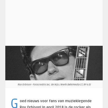
Roy Orbison - Fotocredits Jac. de Nijs / Anefo (Wikimedia CC BY 4.0)
G
oed nieuws voor fans van muzieklegende
Roy Orbison! In april 2018 is de rocker als