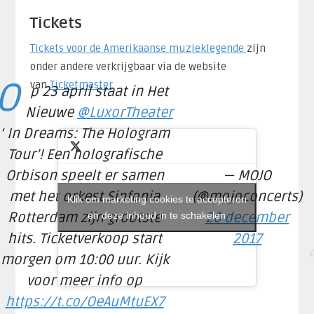
Tickets
Tickets voor de Amerikaanse muzieklegende
zijn
onder andere verkrijgbaar via de website
O
van
Ticketmaster
.
p 23 april staat in Het
Nieuwe
@LuxorTheater
‘ In Dreams: The Hologram
Tour’! Een holografische
Orbison speelt er samen
— MOJO
met het orkest Sinfonia
(@mojoconcerts)
Klik om marketing cookies te accepteren
Rotterdam zijn grootste
en deze inhoud in te schakelen
20 december
hits. Ticketverkoop start
2017
morgen om 10:00 uur. Kijk
voor meer info op
https://t.co/OeAuMtuEX7