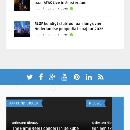
naar AFAS Live in Amsterdam
door
Artiesten Nieuws
BLØF kondigt clubtour aan langs vier
Nederlandse poppodia in najaar 2026
door
Artiesten Nieuws
AANKONDIGINGEN
NIEUWS
Artiesten Nieuws
Artiesten Nieuws
The Game geeft concert in De Kube
Win een skibril van 