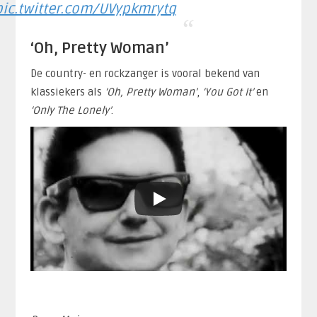
pic.twitter.com/UVypkmrytq
‘Oh, Pretty Woman’
De country- en rockzanger is vooral bekend van
klassiekers als
‘Oh, Pretty Woman’
,
‘You Got It’
en
‘Only The Lonely’
.