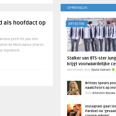
OPMERKELIJK
d als hoofdact op
ARTIESTEN
antana geeft dit jaar een
ndom de Mexicaanse gitarist
l ingedeeld ..
Stalker van BTS-ster Jun
krijgt voorwaardelijke ce
Geschreven door
Djuna Vaesen
Britney Spears pos
naaktfoto’s op In
door
Artiesten Nieuws
Instagram gaat lo
Pardoel na ‘gevaar
corona-advies’