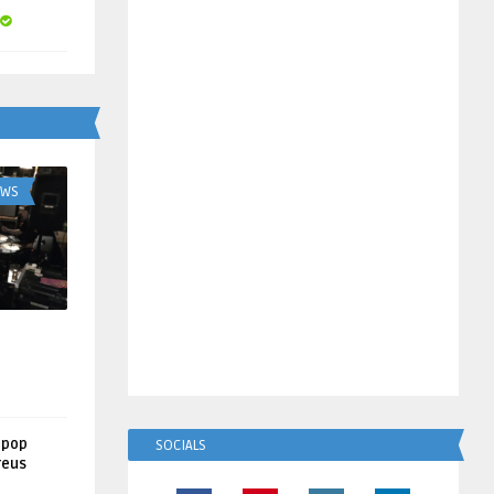
UWS
lpop
SOCIALS
reus
!