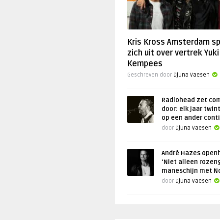
Kris Kross Amsterdam s
zich uit over vertrek Yuki
Kempees
Geschreven door
Djuna Vaesen
Radiohead zet co
door: elk jaar twin
op een ander cont
door
Djuna Vaesen
André Hazes openh
‘Niet alleen rozen
maneschijn met N
door
Djuna Vaesen