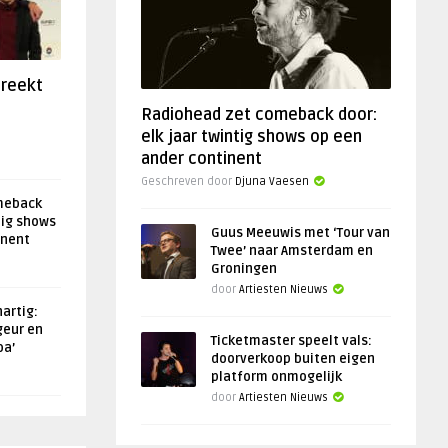
preekt
Radiohead zet comeback door:
elk jaar twintig shows op een
ander continent
Geschreven door
Djuna Vaesen
meback
tig shows
Guus Meeuwis met ‘Tour van
inent
Twee’ naar Amsterdam en
Groningen
door
Artiesten Nieuws
artig:
geur en
Ticketmaster speelt vals:
oa’
doorverkoop buiten eigen
platform onmogelijk
door
Artiesten Nieuws