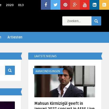
e
2020
013
n
Artiesten
LAATSTE NIEUWS
AANKONDIGINGEN
Mahsun Kirmizigül geeft in