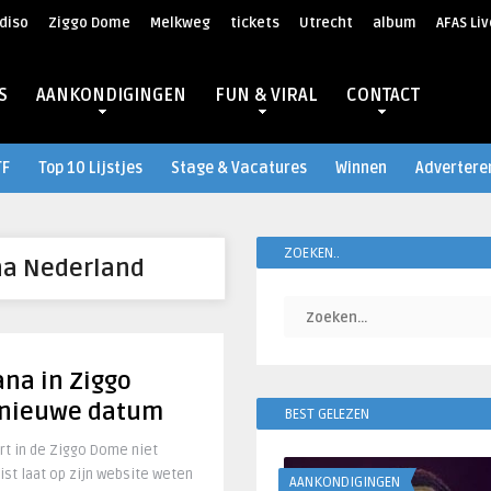
diso
Ziggo Dome
Melkweg
tickets
Utrecht
album
AFAS Liv
S
AANKONDIGINGEN
FUN & VIRAL
CONTACT
TF
Top 10 Lijstjes
Stage & Vacatures
Winnen
Advertere
ZOEKEN..
a Nederland
na in Ziggo
 nieuwe datum
BEST GELEZEN
rt in de Ziggo Dome niet
ist laat op zijn website weten
AANKONDIGINGEN