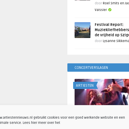
door
Roel Smits en J
Vaissier
Festival Report:
Muziekliefhebbers
de vrijheid op Szi
door
Lysanne Sikkem
CONCERTVERSLAGEN
ARTIESTEN
.artiestennieuws.nl gebruikt cookies voor een goed werkende website en een
imale service. Lees hier meer over het
Fotoreportage: Visions o