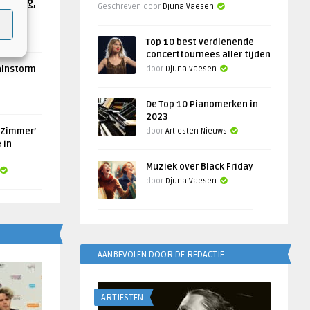
Helling,
Geschreven door
Djuna Vaesen
Top 10 best verdienende
concerttournees aller tijden
ainstorm
door
Djuna Vaesen
De Top 10 Pianomerken in
2023
 Zimmer’
door
Artiesten Nieuws
 in
Muziek over Black Friday
door
Djuna Vaesen
AANBEVOLEN DOOR DE REDACTIE
ARTIESTEN