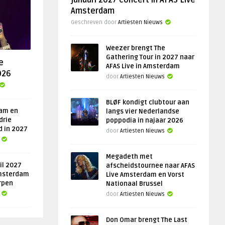
januari 2027 concert in AFAS Live
Amsterdam
Geschreven door
Artiesten Nieuws
Weezer brengt The
Gathering Tour in 2027 naar
e
AFAS Live in Amsterdam
026
door
Artiesten Nieuws
BLØF kondigt clubtour aan
am en
langs vier Nederlandse
drie
poppodia in najaar 2026
d in 2027
door
Artiesten Nieuws
Megadeth met
il 2027
afscheidstournee naar AFAS
msterdam
Live Amsterdam en Vorst
rpen
Nationaal Brussel
door
Artiesten Nieuws
Don Omar brengt The Last