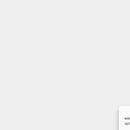
www
opt