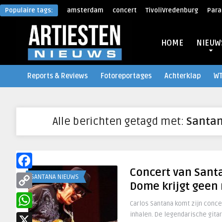
Populaire tags:
amsterdam
concert
TivoliVredenburg
Para
HOME
NIEUW
Reports & Reviews
Fotoreportages
Achterklap
W
Alle berichten getagd met:
Santan
Concert van Santa
Facebook
SANTANA NIEUWS
Dome krijgt geen
Copy
Carlos Santana komt zijn conce
Link
inhalen. De legendarische gitar
WhatsApp