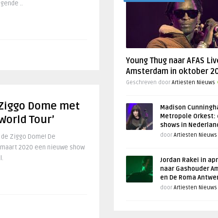
ngende ..
Young Thug naar AFAS Liv
Amsterdam in oktober 2
Geschreven door
Artiesten Nieuws
 Ziggo Dome met
Madison Cunningh
Metropole Orkest: 
World Tour’
shows in Nederlan
door
Artiesten Nieuws
r de Ziggo Dome! De
in maart 2020 een nieuwe show
l.
Jordan Rakei in apr
naar Gashouder A
en De Roma Antwe
door
Artiesten Nieuws