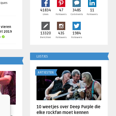
acques
41834
47
3485
11
Likes
Followers
Comments
Followers
 vieren
get 2019
13320
435
1984
a
Berichten
Followers
Followers
LIJSTJES
ARTIESTEN
10 weetjes over Deep Purple die
f
elke rockfan moet kennen