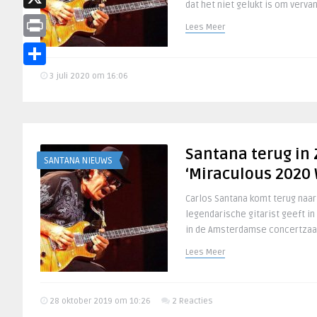
dat het niet gelukt is om verva
X
Lees Meer
Print
Delen
3 juli 2020 om 16:06
Santana terug in
SANTANA NIEUWS
‘Miraculous 2020 
Carlos Santana komt terug naa
legendarische gitarist geeft 
in de Amsterdamse concertzaa
Lees Meer
28 oktober 2019 om 10:26
2 Reacties