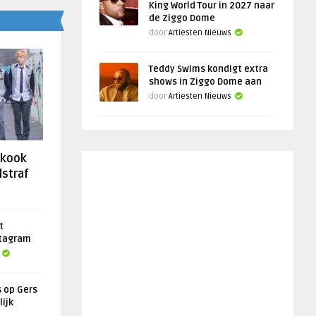
King World Tour in 2027 naar
de Ziggo Dome
door
Artiesten Nieuws
Teddy Swims kondigt extra
shows in Ziggo Dome aan
door
Artiesten Nieuws
gkook
lstraf
t
stagram
s op Gers
lijk