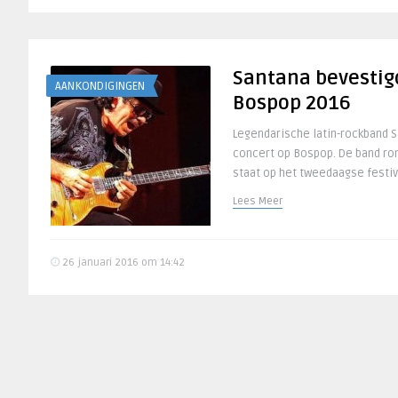
Santana bevestig
AANKONDIGINGEN
Bospop 2016
Legendarische latin-rockband S
concert op Bospop. De band ro
staat op het tweedaagse festiva
Lees Meer
26 januari 2016 om 14:42