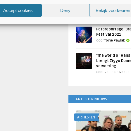
Atlantis en Xandria in De 
Utrecht
Accept cookies
Deny
Bekijk voorkeuren
Geschreven door
Toine Pawlak
Fotoreportage: Br
Festival 2021
door
Toine Pawlak
‘The World of Hans
brengt Ziggo Dome
vervoering
door
Robin de Roode
ARTIESTEN NIEUWS
ARTIESTEN