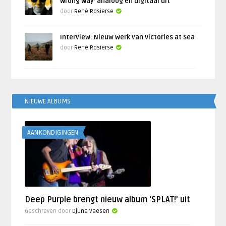
Wrong Way’ analoog en digitaal uit
door
René Rosierse
Interview: Nieuw werk van Victories at Sea
door
René Rosierse
NIEUWE ALBUMS
AANKONDIGINGEN
Deep Purple brengt nieuw album ‘SPLAT!’ uit
Geschreven door
Djuna Vaesen