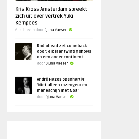
Kris Kross Amsterdam spreekt
zich uit over vertrek Yuki
Kempees
Geschreven door
Djuna Vaesen
Radiohead zet comeback
door: elk jaar twintig shows
op een ander continent
door
Djuna Vaesen
André Hazes openhartig:
‘Niet alleen rozengeur en
maneschijn met Noa’
door
Djuna Vaesen