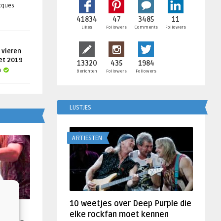
acques
41834
47
3485
11
Likes
Followers
Comments
Followers
 vieren
get 2019
13320
435
1984
a
Berichten
Followers
Followers
LIJSTJES
ARTIESTEN
10 weetjes over Deep Purple die
f
elke rockfan moet kennen