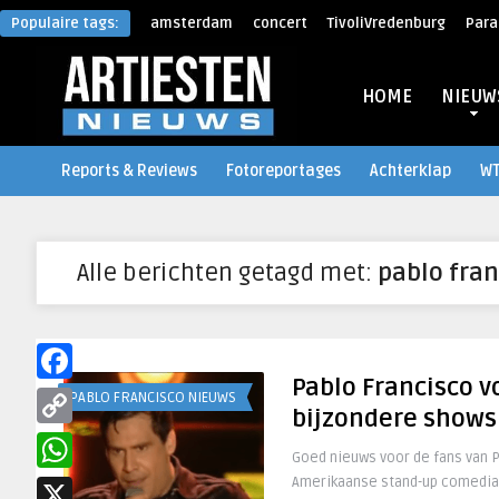
Populaire tags:
amsterdam
concert
TivoliVredenburg
Para
HOME
NIEUW
Reports & Reviews
Fotoreportages
Achterklap
W
Alle berichten getagd met:
pablo fran
Pablo Francisco v
Facebook
PABLO FRANCISCO NIEUWS
bijzondere shows
Copy
Goed nieuws voor de fans van P
Link
Amerikaanse stand-up comedian
WhatsApp