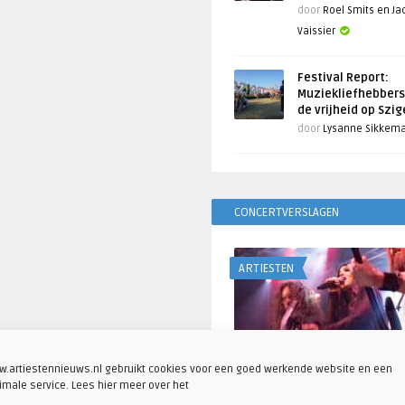
door
Roel Smits en J
Vaissier
Festival Report:
Muziekliefhebbers
de vrijheid op Szi
door
Lysanne Sikkem
CONCERTVERSLAGEN
ARTIESTEN
.artiestennieuws.nl gebruikt cookies voor een goed werkende website en een
imale service. Lees hier meer over het
Fotoreportage: Visions o