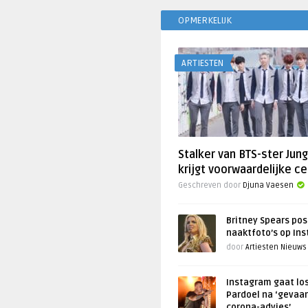
OPMERKELIJK
ARTIESTEN
Stalker van BTS-ster Jun
krijgt voorwaardelijke ce
Geschreven door
Djuna Vaesen
Britney Spears pos
naaktfoto’s op In
door
Artiesten Nieuws
Instagram gaat lo
Pardoel na ‘gevaar
corona-advies’