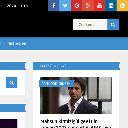
e
2020
013
n
Artiesten
LAATSTE NIEUWS
AANKONDIGINGEN
Mahsun Kirmizigül geeft in