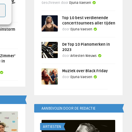
Helling,
Geschreven door
Djuna Vaesen
Top 10 best verdienende
concerttournees aller tijden
ainstorm
door
Djuna Vaesen
De Top 10 Pianomerken in
2023
 Zimmer’
door
Artiesten Nieuws
 in
Muziek over Black Friday
door
Djuna Vaesen
AANBEVOLEN DOOR DE REDACTIE
ARTIESTEN