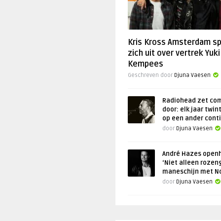
Kris Kross Amsterdam s
zich uit over vertrek Yuki
Kempees
Geschreven door
Djuna Vaesen
Radiohead zet co
door: elk jaar twin
op een ander cont
door
Djuna Vaesen
André Hazes openh
‘Niet alleen rozen
maneschijn met N
door
Djuna Vaesen