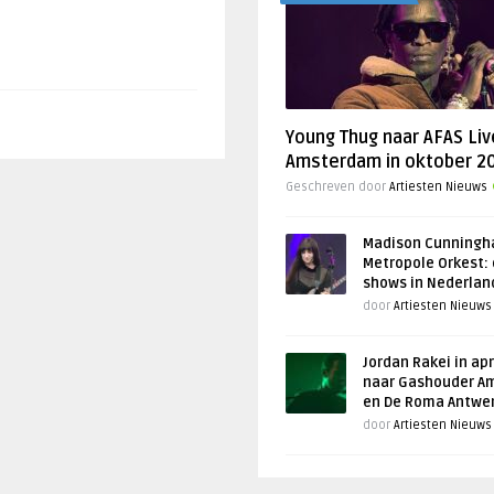
Young Thug naar AFAS Liv
Amsterdam in oktober 2
Geschreven door
Artiesten Nieuws
Madison Cunningh
Metropole Orkest: 
shows in Nederlan
door
Artiesten Nieuws
Jordan Rakei in apr
naar Gashouder A
en De Roma Antwe
door
Artiesten Nieuws