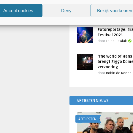
Atlantis en Xandria in De 
Utrecht
Accept cookies
Deny
Bekijk voorkeuren
Geschreven door
Toine Pawlak
Fotoreportage: Br
Festival 2021
door
Toine Pawlak
‘The World of Hans
brengt Ziggo Dome
vervoering
door
Robin de Roode
ARTIESTEN NIEUWS
ARTIESTEN