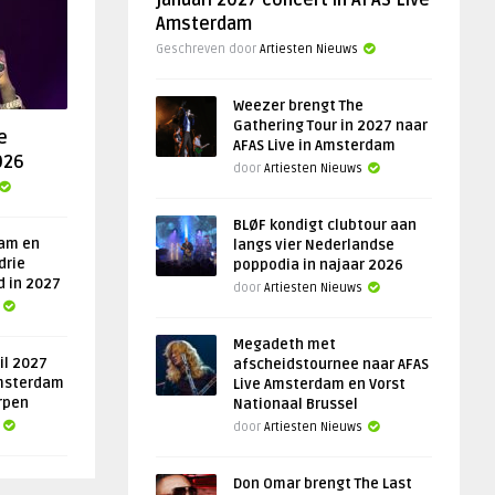
januari 2027 concert in AFAS Live
Amsterdam
Geschreven door
Artiesten Nieuws
Weezer brengt The
Gathering Tour in 2027 naar
e
AFAS Live in Amsterdam
026
door
Artiesten Nieuws
BLØF kondigt clubtour aan
am en
langs vier Nederlandse
drie
poppodia in najaar 2026
d in 2027
door
Artiesten Nieuws
Megadeth met
il 2027
afscheidstournee naar AFAS
msterdam
Live Amsterdam en Vorst
rpen
Nationaal Brussel
door
Artiesten Nieuws
Don Omar brengt The Last