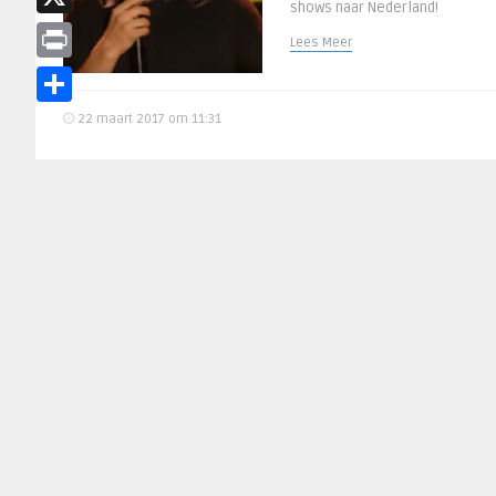
shows naar Nederland!
X
Lees Meer
Print
Delen
22 maart 2017 om 11:31