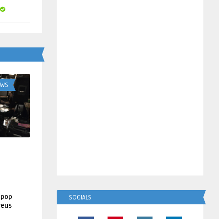
UWS
lpop
SOCIALS
reus
!