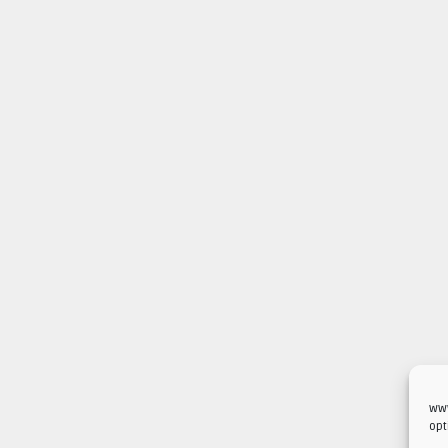
www
opt