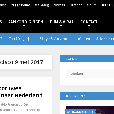
diso
Ziggo Dome
Melkweg
tickets
Utrecht
album
AFAS Liv
S
AANKONDIGINGEN
FUN & VIRAL
CONTACT
TF
Top 10 Lijstjes
Stage & Vacatures
Winnen
Advertere
ZOEKEN..
cisco 9 mei 2017
oor twee
 naar Nederland
BEST GELEZEN
ablo Francisco! De
 komt dit voorjaar voor twee
AANKONDIGINGEN