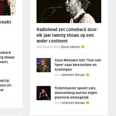
preekt
Radiohead zet comeback door:
elk jaar twintig shows op een
ander continent
Geschreven door
Djuna Vaesen
meback
tig shows
Guus Meeuwis met ‘Tour van
inent
Twee’ naar Amsterdam en
Groningen
door
Artiesten Nieuws
artig:
geur en
Ticketmaster speelt vals:
oa’
doorverkoop buiten eigen
platform onmogelijk
door
Artiesten Nieuws