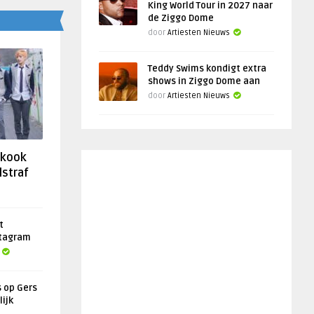
King World Tour in 2027 naar
de Ziggo Dome
door
Artiesten Nieuws
Teddy Swims kondigt extra
shows in Ziggo Dome aan
door
Artiesten Nieuws
gkook
lstraf
t
stagram
s op Gers
lijk