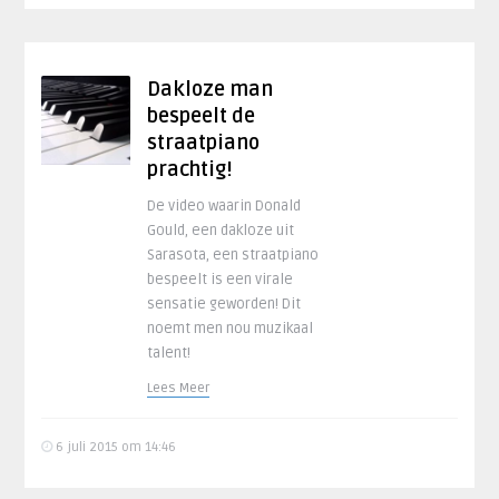
Dakloze man
bespeelt de
straatpiano
prachtig!
De video waarin Donald
Gould, een dakloze uit
Sarasota, een straatpiano
bespeelt is een virale
sensatie geworden! Dit
noemt men nou muzikaal
talent!
Lees Meer
6 juli 2015 om 14:46