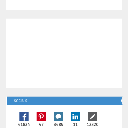
SOCIALS
41834
47
3485
11
13320