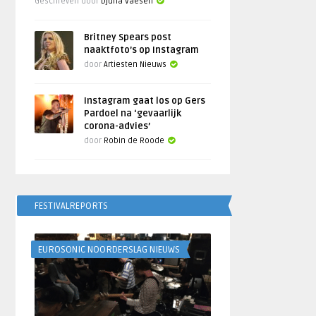
Geschreven door
Djuna Vaesen
Britney Spears post
naaktfoto’s op Instagram
door
Artiesten Nieuws
Instagram gaat los op Gers
Pardoel na ‘gevaarlijk
corona-advies’
door
Robin de Roode
FESTIVALREPORTS
EUROSONIC NOORDERSLAG NIEUWS