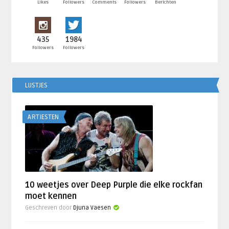
Likes
Followers
Comments
Followers
Berichten
435
1984
Followers
Followers
LIJSTJES
ARTIESTEN
10 weetjes over Deep Purple die elke rockfan
moet kennen
Geschreven door
Djuna Vaesen