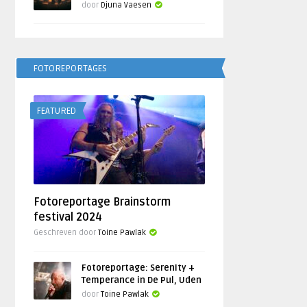
door
Djuna Vaesen
FOTOREPORTAGES
FEATURED
Fotoreportage Brainstorm
festival 2024
Geschreven door
Toine Pawlak
Fotoreportage: Serenity +
Temperance in De Pul, Uden
door
Toine Pawlak