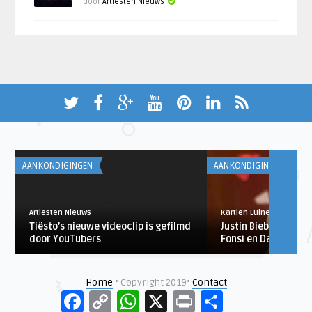
door
Artiesten Nieuws
AANKONDIGINGEN
AANKONDIGINGEN
Artiesten Nieuws
Kartien Luinenburg
Tiësto’s nieuwe videoclip is gefilmd
Justin Bieber breng
door YouTubers
Fonsi en Daddy Yank
Home
• Copyright 2019•
Contact
Facebook
Copy
WhatsApp
X
Print
Delen
Link