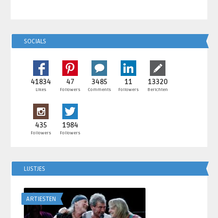
SOCIALS
41834
47
3485
11
13320
Likes
Followers
Comments
Followers
Berichten
435
1984
Followers
Followers
LIJSTJES
ARTIESTEN