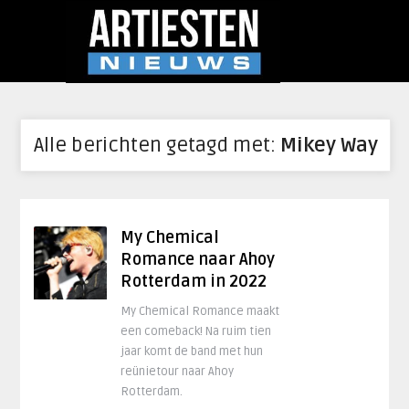
Alle berichten getagd met:
Mikey Way
My Chemical
Romance naar Ahoy
Rotterdam in 2022
My Chemical Romance maakt
een comeback! Na ruim tien
jaar komt de band met hun
reünietour naar Ahoy
Rotterdam.