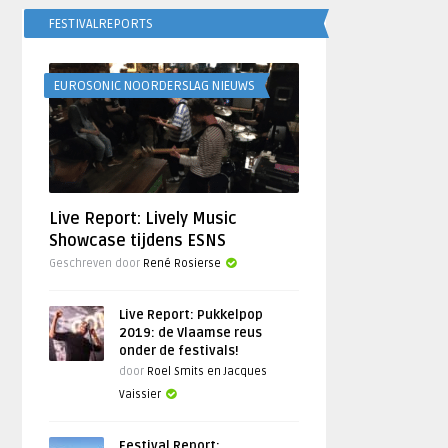
FESTIVALREPORTS
EUROSONIC NOORDERSLAG NIEUWS
Live Report: Lively Music
Showcase tijdens ESNS
Geschreven door
René Rosierse
Live Report: Pukkelpop
2019: de Vlaamse reus
onder de festivals!
door
Roel Smits en Jacques
Vaissier
Festival Report: