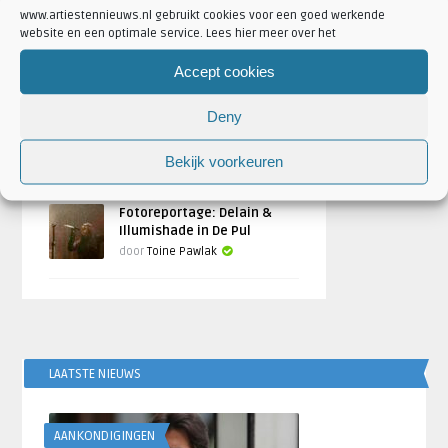
www.artiestennieuws.nl gebruikt cookies voor een goed werkende
Fotoreportage Brainstorm
website en een optimale service. Lees hier meer over het
festival 2024
Accept cookies
Geschreven door
Toine Pawlak
Deny
Fotoreportage: Serenity +
Temperance in De Pul, Uden
Bekijk voorkeuren
door
Toine Pawlak
Fotoreportage: Delain &
Illumishade in De Pul
door
Toine Pawlak
LAATSTE NIEUWS
AANKONDIGINGEN