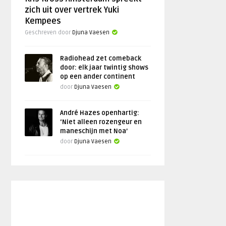
zich uit over vertrek Yuki
Kempees
Geschreven door
Djuna Vaesen
Radiohead zet comeback
door: elk jaar twintig shows
op een ander continent
door
Djuna Vaesen
André Hazes openhartig:
‘Niet alleen rozengeur en
maneschijn met Noa’
door
Djuna Vaesen