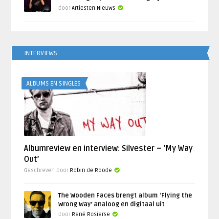
door
Artiesten Nieuws
INTERVIEWS
ALBUMS EN SINGLES
Albumreview en interview: Silvester – ‘My Way
Out’
Geschreven door
Robin de Roode
The Wooden Faces brengt album ‘Flying the
Wrong Way’ analoog en digitaal uit
door
René Rosierse