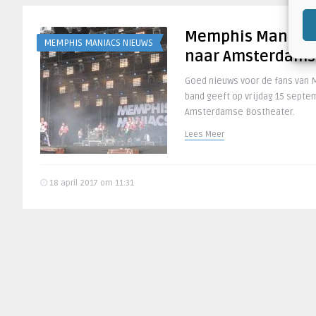
Memphis Maniacs 
MEMPHIS MANIACS NIEUWS
naar Amsterdams
Goed nieuws voor de fans van
band geeft op vrijdag 15 septe
Amsterdamse Bostheater.
Lees Meer
18 april 2017 om 11:31