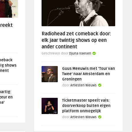
preekt
Radiohead zet comeback door:
elk jaar twintig shows op een
ander continent
Geschreven door
Djuna Vaesen
meback
tig shows
Guus Meeuwis met ‘Tour van
inent
Twee’ naar Amsterdam en
Groningen
door
Artiesten Nieuws
artig:
geur en
Ticketmaster speelt vals:
oa’
doorverkoop buiten eigen
platform onmogelijk
door
Artiesten Nieuws