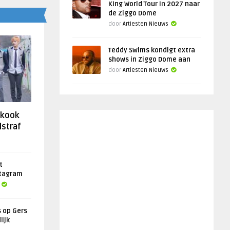
King World Tour in 2027 naar
de Ziggo Dome
door
Artiesten Nieuws
Teddy Swims kondigt extra
shows in Ziggo Dome aan
door
Artiesten Nieuws
gkook
lstraf
t
stagram
s op Gers
lijk