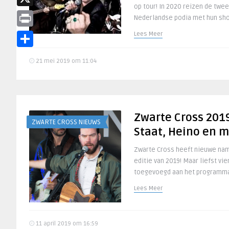
op tour! In 2020 reizen de twe
X
Nederlandse podia met hun sho
Print
Lees Meer
Delen
21 mei 2019 om 11:04
Zwarte Cross 2019
ZWARTE CROSS NIEUWS
Staat, Heino en 
Zwarte Cross heeft nieuwe na
editie van 2019! Maar liefst vie
toegevoegd aan het programma 
Lees Meer
11 april 2019 om 16:59