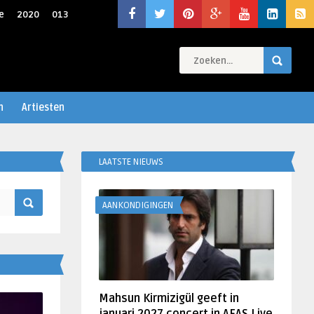
e
2020
013
n
Artiesten
LAATSTE NIEUWS
AANKONDIGINGEN
Mahsun Kirmizigül geeft in