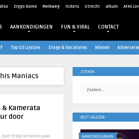
diso
Ziggo Dome
Melkweg
tickets
Utrecht
album
AFAS Liv
S
AANKONDIGINGEN
FUN & VIRAL
CONTACT
TF
Top 10 Lijstjes
Stage & Vacatures
Winnen
Advertere
ZOEKEN..
is Maniacs
 & Kamerata
our door
BEST GELEZEN
Zuid String Orchestra gaan
AANKONDIGINGEN