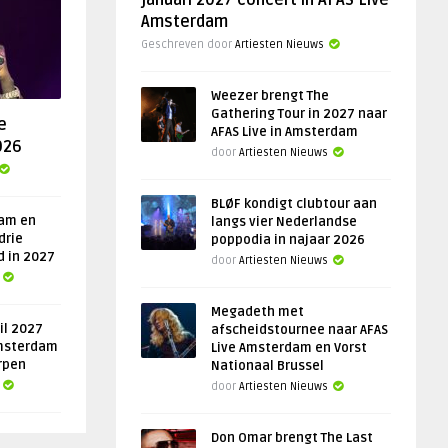
januari 2027 concert in AFAS Live
Amsterdam
Geschreven door
Artiesten Nieuws
Weezer brengt The
Gathering Tour in 2027 naar
e
AFAS Live in Amsterdam
026
door
Artiesten Nieuws
BLØF kondigt clubtour aan
am en
langs vier Nederlandse
drie
poppodia in najaar 2026
d in 2027
door
Artiesten Nieuws
Megadeth met
il 2027
afscheidstournee naar AFAS
msterdam
Live Amsterdam en Vorst
rpen
Nationaal Brussel
door
Artiesten Nieuws
Don Omar brengt The Last