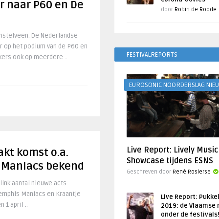
r naar P60 en De
door
Robin de Roode
stelveen. De Nederlandse
r op het podium van de P60 en
FESTIVALREPORTS
kers ook op meerdere ..
EUROSONIC NOORDERSLAG NIE
Live Report: Lively Music
kt komst o.a.
Showcase tijdens ESNS
 Maniacs bekend
Geschreven door
René Rosierse
ink aantal nieuwe acts
Memphis Maniacs en Kraantje
Live Report: Pukke
1 april ..
2019: de Vlaamse 
onder de festivals