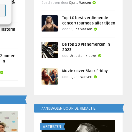
Helling,
Geschreven door
Djuna Vaesen
Top 10 best verdienende
concerttournees aller tijden
ainstorm
door
Djuna Vaesen
De Top 10 Pianomerken in
2023
 Zimmer’
door
Artiesten Nieuws
 in
Muziek over Black Friday
door
Djuna Vaesen
AANBEVOLEN DOOR DE REDACTIE
ARTIESTEN