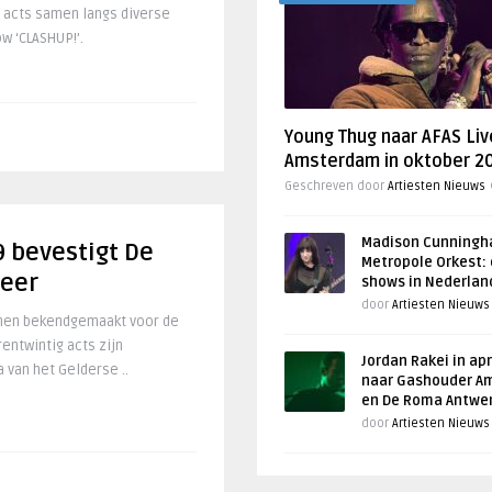
e acts samen langs diverse
w ‘CLASHUP!’.
Young Thug naar AFAS Liv
Amsterdam in oktober 2
Geschreven door
Artiesten Nieuws
Madison Cunningh
 bevestigt De
Metropole Orkest: 
meer
shows in Nederlan
door
Artiesten Nieuws
men bekendgemaakt voor de
rentwintig acts zijn
Jordan Rakei in apr
van het Gelderse ..
naar Gashouder A
en De Roma Antwe
door
Artiesten Nieuws