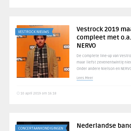
Vestrock 2019 ma
VESTROCK NIEUWS
compleet met o.a.
NERVO
De complete line-up van Vestroc
maar liefst zevenentwintig ni
Onder andere Nielson en NERVO
Lees Meer
10 april 2019 om 16:18
Nederlandse ban
CONCERTAANKONDIGINGEN