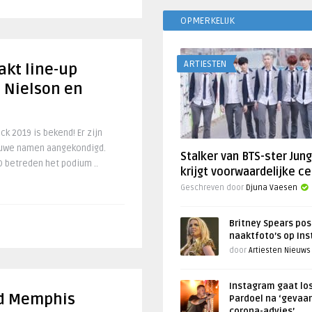
OPMERKELIJK
ARTIESTEN
akt line-up
 Nielson en
k 2019 is bekend! Er zijn
euwe namen aangekondigd.
Stalker van BTS-ster Jun
 betreden het podium ..
krijgt voorwaardelijke ce
Geschreven door
Djuna Vaesen
Britney Spears pos
naaktfoto’s op In
door
Artiesten Nieuws
Instagram gaat lo
d Memphis
Pardoel na ‘gevaar
corona-advies’