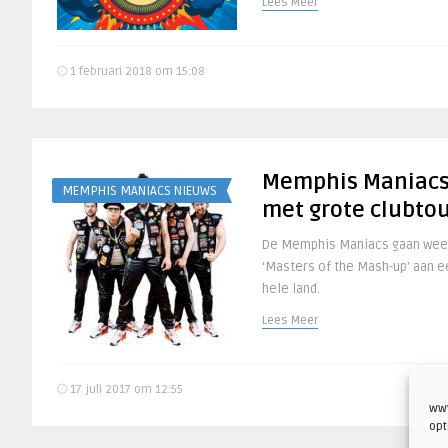
Lees Meer
1 februari 2018 om 15:08
Memphis Maniacs 
MEMPHIS MANIACS NIEUWS
met grote clubto
De Memphis Maniacs gaan weer 
‘Masters of the Mash-up’ aan e
hele land.
Lees Meer
17 juli 2017 om 12:55
www
opt