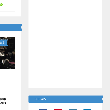
UWS
lpop
SOCIALS
reus
!