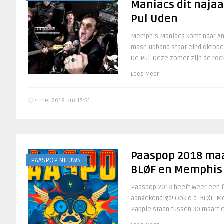
Maniacs dit najaa
Pul Uden
Memphis Maniacs komt naar Am
mash-upband staat eind oktobe
De Pul. Deze zomer zijn de roc
Lees Meer
4 mei 2018 om 15:51
Paaspop 2018 maa
PAASPOP NIEUWS
BLØF en Memphis
Paaspop 2018 heeft weer een fl
aangekondigd! Ook o.a. BLØF, 
Pappie staan tussen 30 maart en 