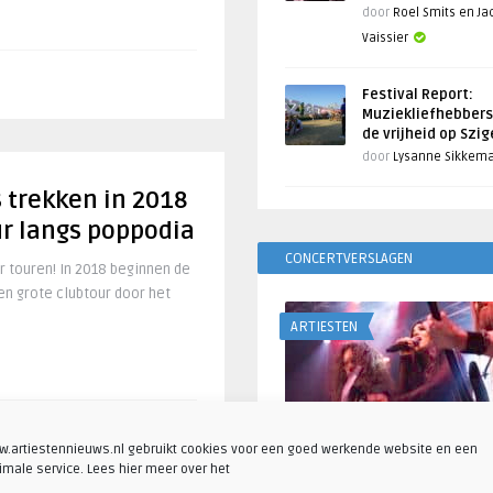
door
Roel Smits en J
Vaissier
Festival Report:
Muziekliefhebbers
de vrijheid op Szi
door
Lysanne Sikkem
trekken in 2018
ur langs poppodia
CONCERTVERSLAGEN
touren! In 2018 beginnen de
en grote clubtour door het
ARTIESTEN
.artiestennieuws.nl gebruikt cookies voor een goed werkende website en een
imale service. Lees hier meer over het
Fotoreportage: Visions o