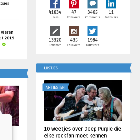
acques
41834
47
3485
11
Likes
Followers
Comments
Followers
 vieren
get 2019
13320
435
1984
a
Berichten
Followers
Followers
LIJSTJES
ARTIESTEN
10 weetjes over Deep Purple die
f
elke rockfan moet kennen