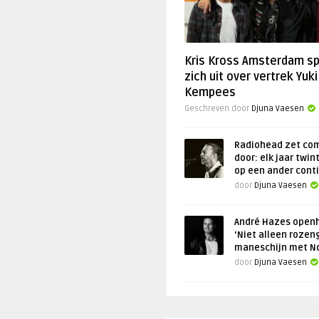
Kris Kross Amsterdam s
zich uit over vertrek Yuki
Kempees
Geschreven door
Djuna Vaesen
Radiohead zet co
door: elk jaar twin
op een ander cont
door
Djuna Vaesen
André Hazes openh
‘Niet alleen rozen
maneschijn met N
door
Djuna Vaesen