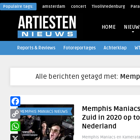
Populaire tags:
amsterdam
concert
TivoliVredenburg
Para
HOME
NIEUW
Reports & Reviews
Fotoreportages
Achterklap
W
Alle berichten getagd met:
Memph
Memphis Maniacs
Facebook
MEMPHIS MANIACS NIEUWS
Zuid in 2020 op t
Copy
Nederland
Link
WhatsApp
Memphis Maniacs en Kamerata 