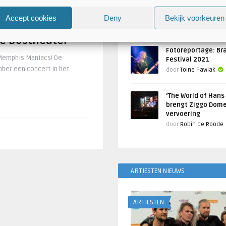
Atlantis en Xandria in De 
Utrecht
Accept cookies
Deny
Bekijk voorkeuren
voor concert
Geschreven door
Toine Pawlak
e Bostheater
Fotoreportage: Br
 Memphis Maniacs! De
Festival 2021
mber een concert in het
door
Toine Pawlak
‘The World of Hans
brengt Ziggo Dome
vervoering
door
Robin de Roode
ARTIESTEN NIEUWS
ARTIESTEN