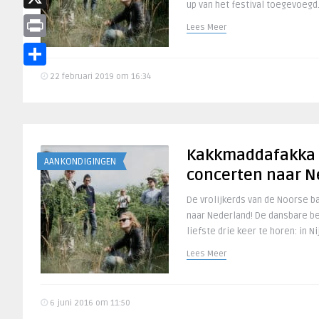
up van het festival toegevoegd
X
Lees Meer
Print
Delen
22 februari 2019 om 16:34
Kakkmaddafakka v
AANKONDIGINGEN
concerten naar N
De vrolijkerds van de Noorse 
naar Nederland! De dansbare be
liefste drie keer te horen: in Ni
Lees Meer
6 juni 2016 om 11:50