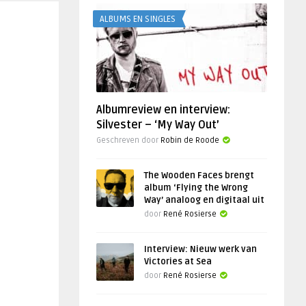
ALBUMS EN SINGLES
Albumreview en interview:
Silvester – ‘My Way Out’
Geschreven door
Robin de Roode
The Wooden Faces brengt
album ‘Flying the Wrong
Way’ analoog en digitaal uit
door
René Rosierse
Interview: Nieuw werk van
Victories at Sea
door
René Rosierse