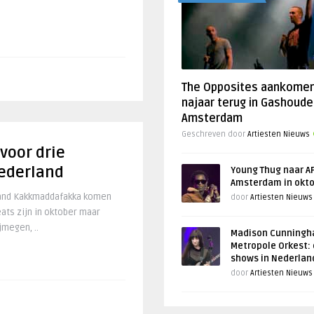
.
The Opposites aankome
najaar terug in Gashoude
Amsterdam
Geschreven door
Artiesten Nieuws
oor drie
ederland
Young Thug naar AF
Amsterdam in okt
band Kakkmaddafakka komen
door
Artiesten Nieuws
ats zijn in oktober maar
jmegen, ..
Madison Cunningh
Metropole Orkest: 
shows in Nederlan
door
Artiesten Nieuws