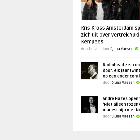
Kris Kross Amsterdam s
zich uit over vertrek Yuki
Kempees
Geschreven door
Djuna Vaesen
Radiohead zet co
door: elk jaar twin
op een ander cont
door
Djuna Vaesen
André Hazes openh
‘Niet alleen rozen
maneschijn met N
door
Djuna Vaesen