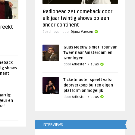
Radiohead zet comeback door:
elk jaar twintig shows op een
ander continent
preekt
Geschreven door
Djuna Vaesen
Guus Meeuwis met ‘Tour van
Twee’ naar Amsterdam en
Groningen
meback
door
Artiesten Nieuws
tig shows
inent
Ticketmaster speelt vals:
doorverkoop buiten eigen
platform onmogelijk
artig:
door
Artiesten Nieuws
geur en
oa’
INTERVIEWS