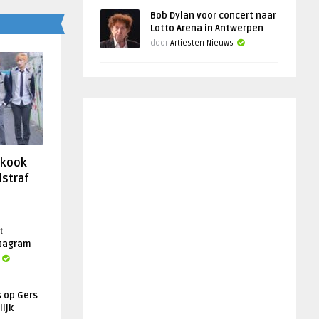
Bob Dylan voor concert naar
Lotto Arena in Antwerpen
door
Artiesten Nieuws
gkook
lstraf
t
stagram
s op Gers
lijk