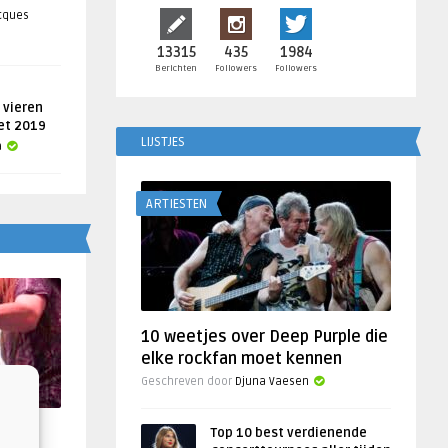
acques
13315
435
1984
Berichten
Followers
Followers
 vieren
get 2019
LIJSTJES
a
ARTIESTEN
10 weetjes over Deep Purple die
elke rockfan moet kennen
Geschreven door
Djuna Vaesen
f
Top 10 best verdienende