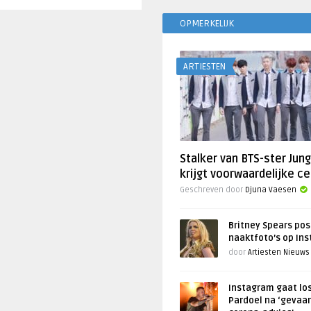
OPMERKELIJK
ARTIESTEN
Stalker van BTS-ster Jun
krijgt voorwaardelijke ce
Geschreven door
Djuna Vaesen
Britney Spears pos
naaktfoto’s op In
door
Artiesten Nieuws
Instagram gaat lo
Pardoel na ‘gevaar