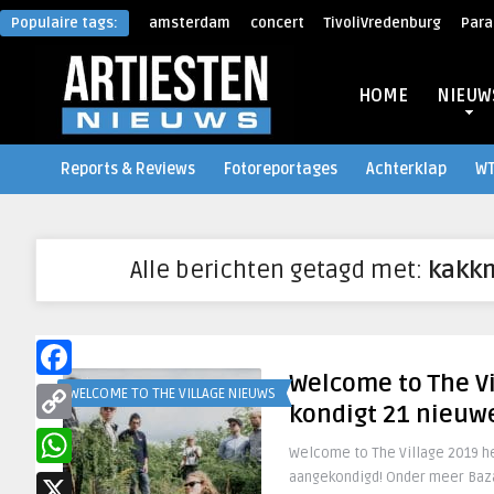
Populaire tags:
amsterdam
concert
TivoliVredenburg
Para
HOME
NIEUW
Reports & Reviews
Fotoreportages
Achterklap
W
Alle berichten getagd met:
kakk
Welcome to The Vi
Facebook
WELCOME TO THE VILLAGE NIEUWS
kondigt 21 nieu
Copy
Welcome to The Village 2019 h
Link
aangekondigd! Onder meer Bazar
WhatsApp