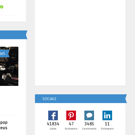
UWS
SOCIALS
lpop
41834
47
3485
11
reus
Likes
Followers
Comments
Followers
!