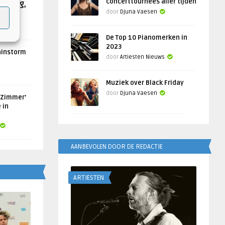
concerttournees aller tijden
Helling,
door
Djuna Vaesen
De Top 10 Pianomerken in
2023
ainstorm
door
Artiesten Nieuws
Muziek over Black Friday
door
Djuna Vaesen
 Zimmer’
 in
AANBEVOLEN DOOR DE REDACTIE
ARTIESTEN