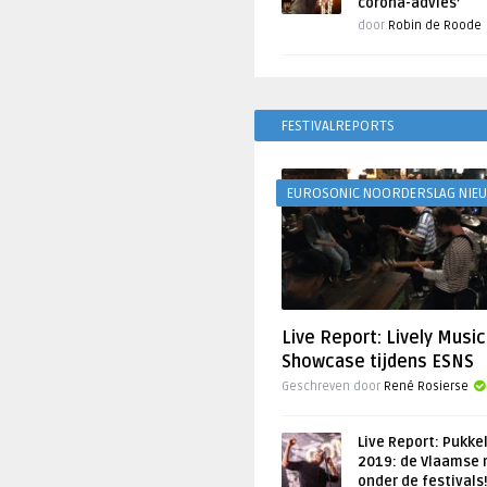
corona-advies’
door
Robin de Roode
FESTIVALREPORTS
EUROSONIC NOORDERSLAG NIE
Live Report: Lively Music
Showcase tijdens ESNS
Geschreven door
René Rosierse
Live Report: Pukke
2019: de Vlaamse 
onder de festivals