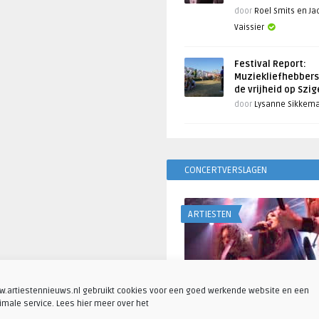
door
Roel Smits en J
Vaissier
Festival Report:
Muziekliefhebbers
de vrijheid op Szi
door
Lysanne Sikkem
CONCERTVERSLAGEN
ARTIESTEN
.artiestennieuws.nl gebruikt cookies voor een goed werkende website en een
imale service. Lees hier meer over het
Fotoreportage: Visions o