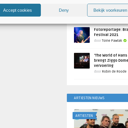
Atlantis en Xandria in De 
Utrecht
Accept cookies
Deny
Bekijk voorkeuren
Geschreven door
Toine Pawlak
Fotoreportage: Br
Festival 2021
door
Toine Pawlak
‘The World of Hans
brengt Ziggo Dome
vervoering
door
Robin de Roode
ARTIESTEN NIEUWS
ARTIESTEN