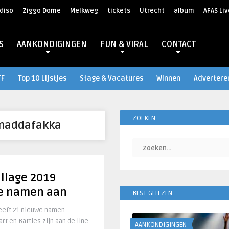
diso
Ziggo Dome
Melkweg
tickets
Utrecht
album
AFAS Liv
S
AANKONDIGINGEN
FUN & VIRAL
CONTACT
TF
Top 10 Lijstjes
Stage & Vacatures
Winnen
Advertere
ZOEKEN..
maddafakka
llage 2019
we namen aan
BEST GELEZEN
eeft 21 nieuwe namen
t en Battles zijn aan de line-
AANKONDIGINGEN