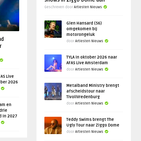
shows in Ziggo Dome aan
Geschreven door
Artiesten Nieuws
Glen Hansard (56)
omgekomen bij
motorongeluk
nd
door
Artiesten Nieuws
r
TYLA in oktober 2026 naar
AFAS Live Amsterdam
door
Artiesten Nieuws
AS Live
ober 2026
Metalband Ministry brengt
afscheidstour naar
TivoliVredenburg
door
Artiesten Nieuws
am en
drie
d in 2027
Teddy Swims brengt The
Ugly Tour naar Ziggo Dome
door
Artiesten Nieuws