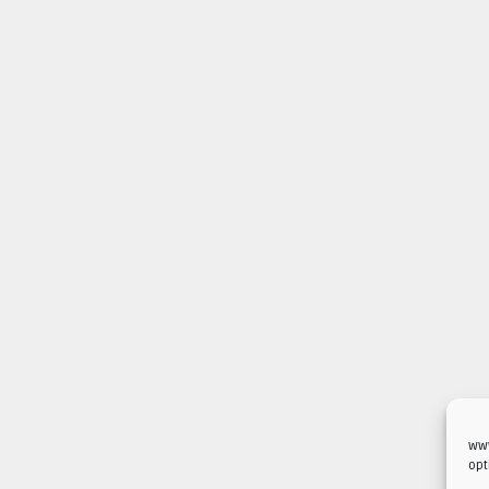
www
opt