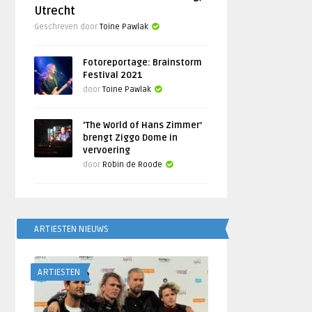
Utrecht
Geschreven door
Toine Pawlak
Fotoreportage: Brainstorm
Festival 2021
door
Toine Pawlak
‘The World of Hans Zimmer’
brengt Ziggo Dome in
vervoering
door
Robin de Roode
ARTIESTEN NIEUWS
ARTIESTEN