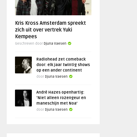
Kris Kross Amsterdam spreekt
zich uit over vertrek Yuki
Kempees
Geschreven door
Djuna Vaesen
Radiohead zet comeback
door: elk jaar twintig shows
op een ander continent
door
Djuna Vaesen
André Hazes openhartig:
‘Niet alleen rozengeur en
maneschijn met Noa’
door
Djuna Vaesen