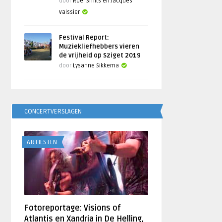
door
Roel Smits en Jacques
Vaissier
Festival Report:
Muziekliefhebbers vieren
de vrijheid op Sziget 2019
door
Lysanne Sikkema
CONCERTVERSLAGEN
ARTIESTEN
Fotoreportage: Visions of
Atlantis en Xandria in De Helling,