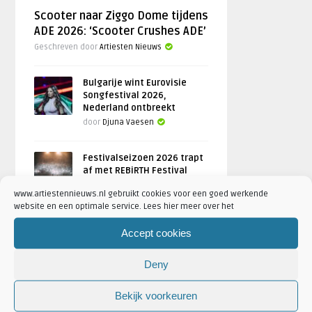
Scooter naar Ziggo Dome tijdens
ADE 2026: ‘Scooter Crushes ADE’
Geschreven door
Artiesten Nieuws
Bulgarije wint Eurovisie
Songfestival 2026,
Nederland ontbreekt
door
Djuna Vaesen
Festivalseizoen 2026 trapt
af met REBiRTH Festival
door
Djuna Vaesen
www.artiestennieuws.nl gebruikt cookies voor een goed werkende
website en een optimale service. Lees hier meer over het
Accept cookies
FOTOREPORTAGES
Deny
FEATURED
Bekijk voorkeuren