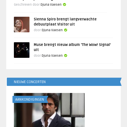
Geschreven door
Djuna Vaesen
Sienna Spiro brengt langverwachte
debuutplaat Visitor uit
door
Djuna Vaesen
Muse brengt nieuw album ‘The Wow! Signal’
uit
door
Djuna Vaesen
NIEUWE CONCERTEN
AANKONDIGINGEN