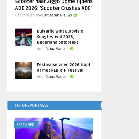
Scooter naar Ziggo Dome tijdens
ADE 2026: ‘Scooter Crushes ADE’
Geschreven door
Artiesten Nieuws
Bulgarije wint Eurovisie
Songfestival 2026,
Nederland ontbreekt
door
Djuna Vaesen
Festivalseizoen 2026 trapt
af met REBiRTH Festival
door
Djuna Vaesen
FOTOREPORTAGES
FEATURED