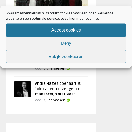
www.artiestennieuws.nl gebruikt cookies voor een goed werkende
Kris Kross Amsterdam spreekt
website en een optimale service. Lees hier meer over het
zich uit over vertrek Yuki
Kempees
Accept cookies
Geschreven door
Djuna Vaesen
Deny
Radiohead zet comeback
Bekijk voorkeuren
door: elk jaar twintig shows
op een ander continent
door
Djuna Vaesen
André Hazes openhartig:
‘Niet alleen rozengeur en
maneschijn met Noa’
door
Djuna Vaesen