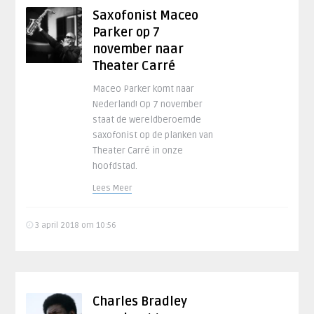
Saxofonist Maceo
Parker op 7
november naar
Theater Carré
Maceo Parker komt naar
Nederland! Op 7 november
staat de wereldberoemde
saxofonist op de planken van
Theater Carré in onze
hoofdstad.
Lees Meer
3 april 2018 om 10:56
Charles Bradley