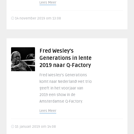
Lees Meer
14 november 2019 om 13:08
Fred Wesley’s
Generations in lente
2019 naar Q-Factory
Fred Wesley’s Generations
komt naar Nederland! Het trio
geeft in het voorjaar van
2019 een show in de
Amsterdamse Q-Factory.
Lees Meer
15 januari 2019 om 14:08