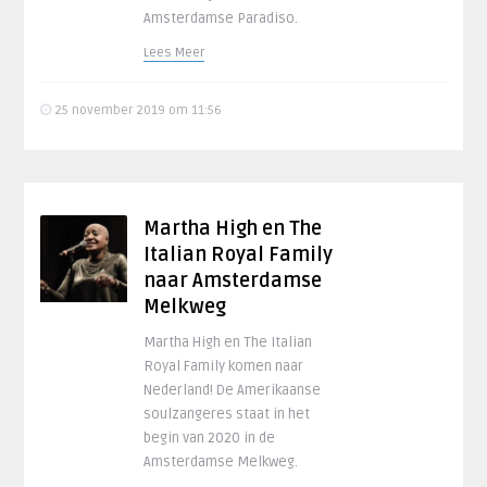
Amsterdamse Paradiso.
Lees Meer
25 november 2019 om 11:56
Martha High en The
Italian Royal Family
naar Amsterdamse
Melkweg
Martha High en The Italian
Royal Family komen naar
Nederland! De Amerikaanse
soulzangeres staat in het
begin van 2020 in de
Amsterdamse Melkweg.