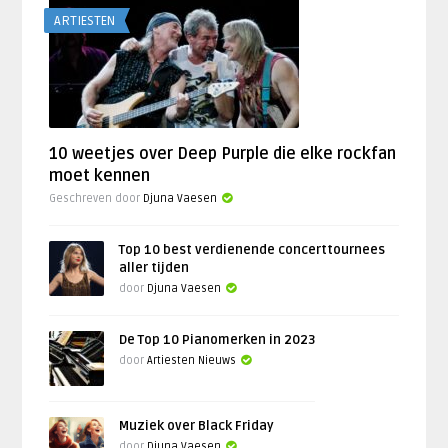
ARTIESTEN
10 weetjes over Deep Purple die elke rockfan
moet kennen
Geschreven door
Djuna Vaesen
Top 10 best verdienende concerttournees
aller tijden
door
Djuna Vaesen
De Top 10 Pianomerken in 2023
door
Artiesten Nieuws
Muziek over Black Friday
door
Djuna Vaesen