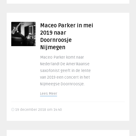
Maceo Parker in mei
2019 naar
Doornroosje
Nijmegen
Maceo Parker komt naar
Nederland! De Amerikaanse
saxofonist geeft in de lente
van 2019 een concert in het
Nijmeegse Doornroosje.
Lees Meer
19 december 2018 om 14:40