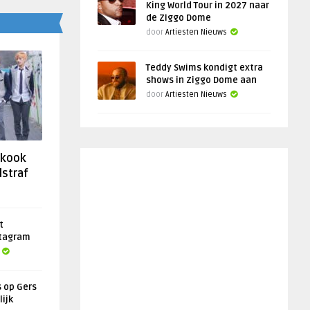
King World Tour in 2027 naar
de Ziggo Dome
door
Artiesten Nieuws
Teddy Swims kondigt extra
shows in Ziggo Dome aan
door
Artiesten Nieuws
gkook
lstraf
t
stagram
s op Gers
lijk