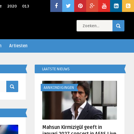
e
2020
013
n
Artiesten
LAATSTE NIEUWS
AANKONDIGINGEN
Mahsun Kirmizigül geeft in