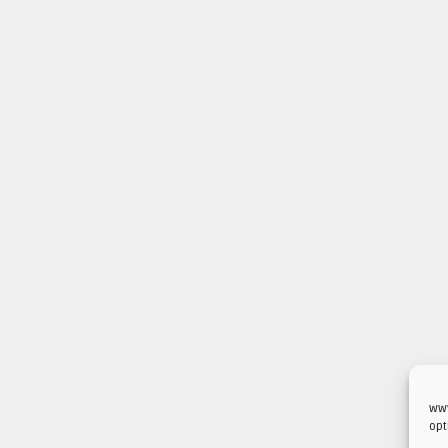
www
opt