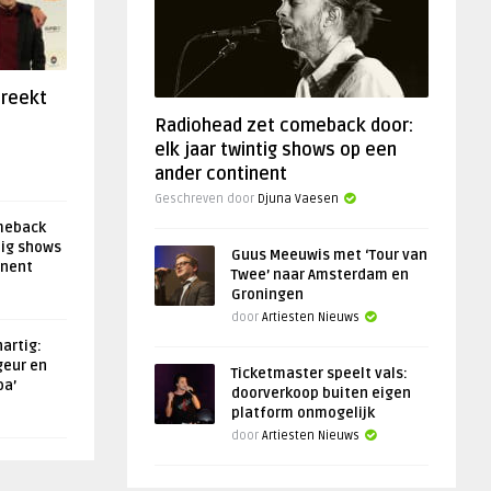
preekt
Radiohead zet comeback door:
elk jaar twintig shows op een
ander continent
Geschreven door
Djuna Vaesen
meback
tig shows
Guus Meeuwis met ‘Tour van
inent
Twee’ naar Amsterdam en
Groningen
door
Artiesten Nieuws
artig:
geur en
Ticketmaster speelt vals:
oa’
doorverkoop buiten eigen
platform onmogelijk
door
Artiesten Nieuws