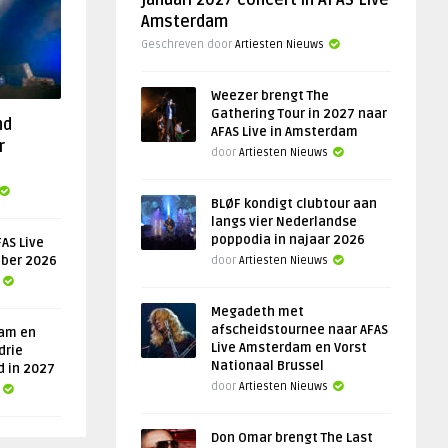
januari 2027 concert in AFAS Live
Amsterdam
Geschreven door
Artiesten Nieuws
Weezer brengt The
Gathering Tour in 2027 naar
nd
AFAS Live in Amsterdam
r
door
Artiesten Nieuws
BLØF kondigt clubtour aan
langs vier Nederlandse
poppodia in najaar 2026
AS Live
ober 2026
door
Artiesten Nieuws
Megadeth met
afscheidstournee naar AFAS
am en
Live Amsterdam en Vorst
drie
Nationaal Brussel
d in 2027
door
Artiesten Nieuws
Don Omar brengt The Last