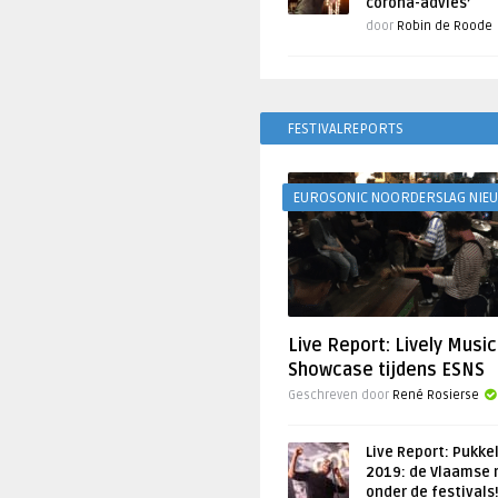
corona-advies’
door
Robin de Roode
FESTIVALREPORTS
EUROSONIC NOORDERSLAG NIE
Live Report: Lively Music
Showcase tijdens ESNS
Geschreven door
René Rosierse
Live Report: Pukke
2019: de Vlaamse 
onder de festivals