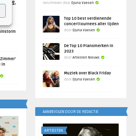
Helling,
Geschreven door
Djuna Vaesen
Top 10 best verdienende
concerttournees aller tijden
door
Djuna Vaesen
ainstorm
De Top 10 Pianomerken in
2023
door
Artiesten Nieuws
 Zimmer’
 in
Muziek over Black Friday
door
Djuna Vaesen
AANBEVOLEN DOOR DE REDACTIE
ARTIESTEN