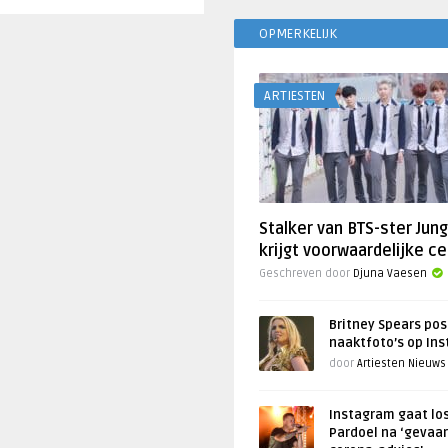
OPMERKELIJK
ARTIESTEN
Stalker van BTS-ster Jun
krijgt voorwaardelijke ce
Geschreven door
Djuna Vaesen
Britney Spears pos
naaktfoto’s op In
door
Artiesten Nieuws
Instagram gaat lo
Pardoel na ‘gevaar