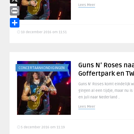
Lees Meer
X
Print
Delen
10 december 2016 om 11:51
Guns N’ Roses na
CONCERTAANKONDIGINGEN
Goffertpark en TW
Guns N’ Roses komt eindelijk w
gingen al een tijdje, maar nu is
en juli naar Nederland ..
Lees Meer
5 december 2016 om 11:19