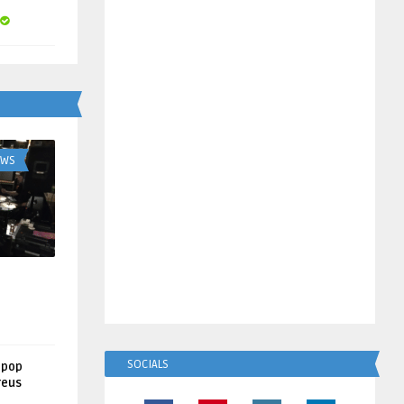
UWS
SOCIALS
lpop
reus
!