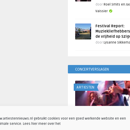
door
Roel Smits en J
Vaissier
Festival Report:
Muziekliefhebbers
de vrijheid op Szi
door
Lysanne Sikkem
CONCERTVERSLAGEN
ARTIESTEN
.artiestennieuws.nl gebruikt cookies voor een goed werkende website en een
imale service. Lees hier meer over het
Fotoreportage: Visions o