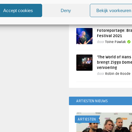
Atlantis en Xandria in De 
Utrecht
Accept cookies
Deny
Bekijk voorkeuren
Geschreven door
Toine Pawlak
Fotoreportage: Br
Festival 2021
door
Toine Pawlak
‘The World of Hans
brengt Ziggo Dome
vervoering
door
Robin de Roode
ARTIESTEN NIEUWS
ARTIESTEN