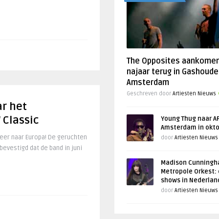
The Opposites aankome
najaar terug in Gashoude
Amsterdam
Geschreven door
Artiesten Nieuws
ar het
 Classic
Young Thug naar AF
Amsterdam in okt
eer naar Europa! De geruchten
door
Artiesten Nieuws
 bevestigd dat de band in juni
Madison Cunningh
Metropole Orkest: 
shows in Nederlan
door
Artiesten Nieuws