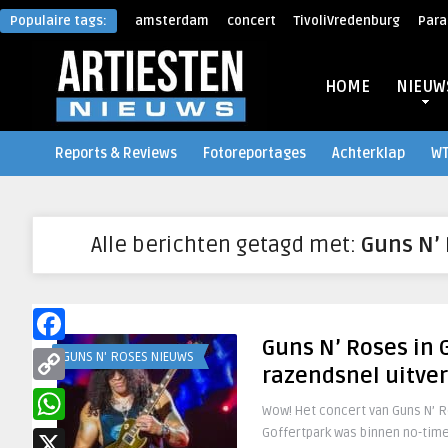
Populaire tags:
amsterdam
concert
TivoliVredenburg
Para
HOME
NIEUW
Reports & Reviews
Fotoreportages
Achterklap
W
Alle berichten getagd met:
Guns N’
Guns N’ Roses in 
Facebook
GUNS N' ROSES NIEUWS
razendsnel uitve
Copy
Wow! Het concert van Guns N’ Ro
Link
Goffertpark was binnen no-time
WhatsApp