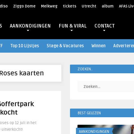
diso
Ziggo Dome
Melkweg
tickets
Utrecht
album
AFAS Liv
S
AANKONDIGINGEN
FUN & VIRAL
CONTACT
TF
Top 10 Lijstjes
Stage & Vacatures
Winnen
Advertere
ZOEKEN..
 Roses kaarten
Goffertpark
rkocht
BEST GELEZEN
ses op 12 juli in het
 uitverkocht!
AANKONDIGINGEN