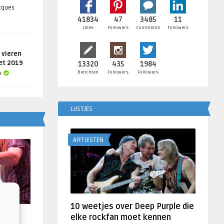
acques
41834
47
3485
11
Likes
Followers
Comments
Followers
 vieren
get 2019
13320
435
1984
Berichten
Followers
Followers
a
LIJSTJES
ARTIESTEN
10 weetjes over Deep Purple die
f
elke rockfan moet kennen