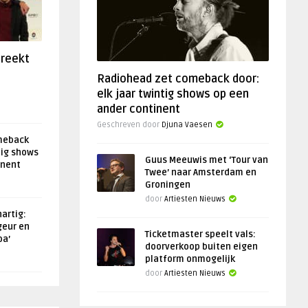
preekt
Radiohead zet comeback door:
elk jaar twintig shows op een
ander continent
Geschreven door
Djuna Vaesen
meback
tig shows
Guus Meeuwis met ‘Tour van
inent
Twee’ naar Amsterdam en
Groningen
door
Artiesten Nieuws
artig:
geur en
Ticketmaster speelt vals:
oa’
doorverkoop buiten eigen
platform onmogelijk
door
Artiesten Nieuws