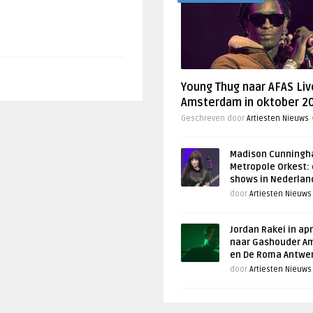
Young Thug naar AFAS Liv
Amsterdam in oktober 2
Geschreven door
Artiesten Nieuws
Madison Cunningh
Metropole Orkest: 
shows in Nederlan
door
Artiesten Nieuws
Jordan Rakei in apr
naar Gashouder A
en De Roma Antwe
door
Artiesten Nieuws