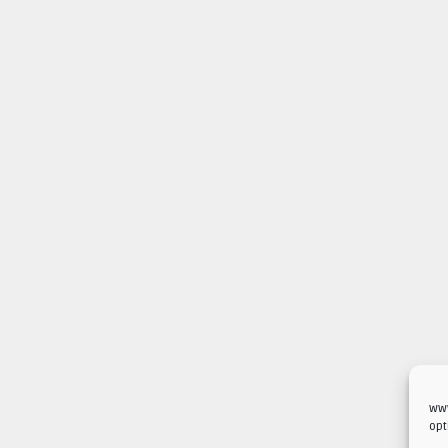
www
opt