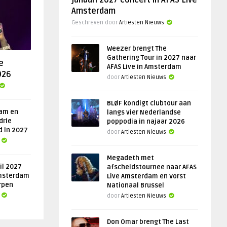
januari 2027 concert in AFAS Live
Amsterdam
Geschreven door
Artiesten Nieuws
Weezer brengt The
Gathering Tour in 2027 naar
e
AFAS Live in Amsterdam
026
door
Artiesten Nieuws
BLØF kondigt clubtour aan
am en
langs vier Nederlandse
drie
poppodia in najaar 2026
d in 2027
door
Artiesten Nieuws
Megadeth met
il 2027
afscheidstournee naar AFAS
msterdam
Live Amsterdam en Vorst
rpen
Nationaal Brussel
door
Artiesten Nieuws
Don Omar brengt The Last