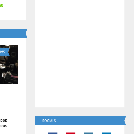
UWS
lpop
SOCIALS
reus
!