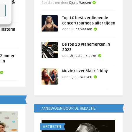
Helling,
Geschreven door
Djuna Vaesen
Top 10 best verdienende
concerttournees aller tijden
ainstorm
door
Djuna Vaesen
De Top 10 Pianomerken in
2023
 Zimmer’
door
Artiesten Nieuws
 in
Muziek over Black Friday
door
Djuna Vaesen
AANBEVOLEN DOOR DE REDACTIE
ARTIESTEN