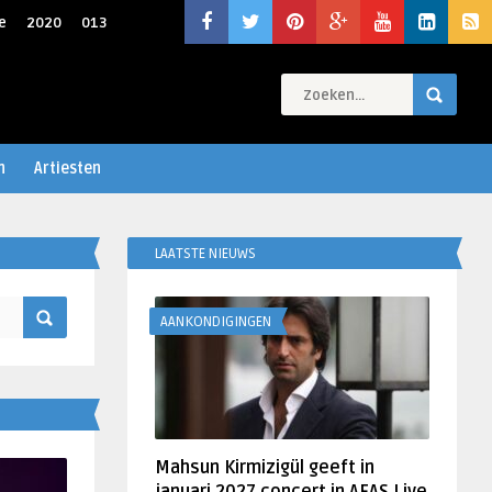
e
2020
013
n
Artiesten
LAATSTE NIEUWS
AANKONDIGINGEN
Mahsun Kirmizigül geeft in