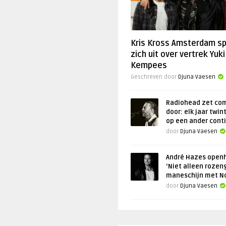
Kris Kross Amsterdam s
zich uit over vertrek Yuki
Kempees
Geschreven door
Djuna Vaesen
Radiohead zet co
door: elk jaar twin
op een ander cont
door
Djuna Vaesen
André Hazes openh
‘Niet alleen rozen
maneschijn met N
door
Djuna Vaesen