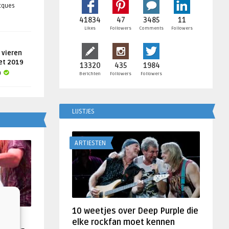
acques
41834
47
3485
11
Likes
Followers
Comments
Followers
 vieren
get 2019
13320
435
1984
a
Berichten
Followers
Followers
LIJSTJES
ARTIESTEN
10 weetjes over Deep Purple die
f
elke rockfan moet kennen