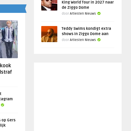
King World Tour in 2027 naar
de Ziggo Dome
door
Artiesten Nieuws
Teddy Swims kondigt extra
shows in Ziggo Dome aan
door
Artiesten Nieuws
gkook
lstraf
t
stagram
s op Gers
lijk