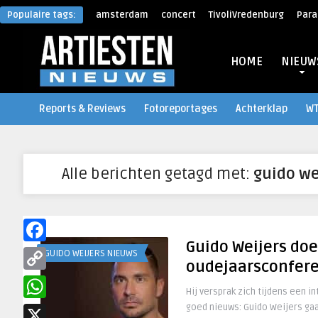
Populaire tags:
amsterdam
concert
TivoliVredenburg
Para
HOME
NIEUW
Reports & Reviews
Fotoreportages
Achterklap
W
Alle berichten getagd met:
guido we
Guido Weijers doe
Facebook
GUIDO WEIJERS NIEUWS
oudejaarsconfere
Copy
Hij versprak zich tijdens een i
Link
goed nieuws: Guido Weijers gaa
WhatsApp