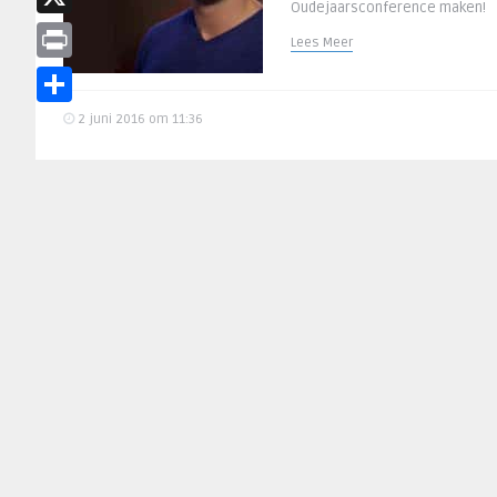
Oudejaarsconference maken!
X
Lees Meer
Print
Delen
2 juni 2016 om 11:36