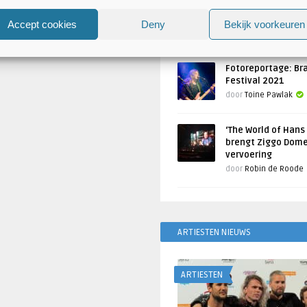
Atlantis en Xandria in De 
Utrecht
Accept cookies
Deny
Bekijk voorkeuren
Geschreven door
Toine Pawlak
Fotoreportage: Br
Festival 2021
door
Toine Pawlak
‘The World of Hans
brengt Ziggo Dome
vervoering
door
Robin de Roode
ARTIESTEN NIEUWS
ARTIESTEN