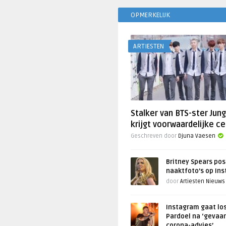
OPMERKELIJK
ARTIESTEN
Stalker van BTS-ster Jun
krijgt voorwaardelijke ce
Geschreven door
Djuna Vaesen
Britney Spears pos
naaktfoto’s op In
door
Artiesten Nieuws
Instagram gaat lo
Pardoel na ‘gevaar
corona-advies’