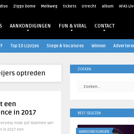
diso
Ziggo Dome
Melkweg
tickets
Utrecht
album
AFAS Liv
S
AANKONDIGINGEN
FUN & VIRAL
CONTACT
TF
Top 10 Lijstjes
Stage & Vacatures
Winnen
Advertere
ZOEKEN..
ijers optreden
t een
nce in 2017
BEST GELEZEN
nterview, maar gaf daarmee wel
t in 2017 een
AANKONDIGINGEN