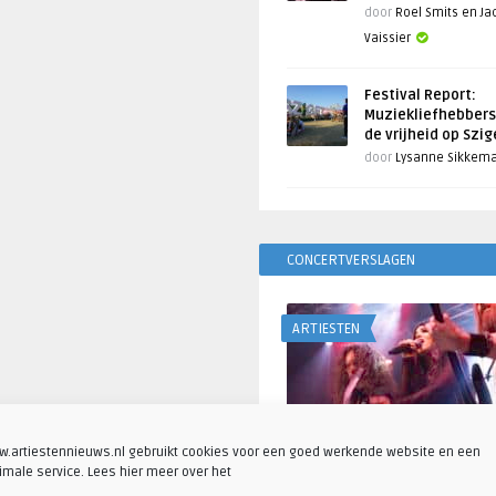
door
Roel Smits en J
Vaissier
Festival Report:
Muziekliefhebbers
de vrijheid op Szi
door
Lysanne Sikkem
CONCERTVERSLAGEN
ARTIESTEN
.artiestennieuws.nl gebruikt cookies voor een goed werkende website en een
imale service. Lees hier meer over het
Fotoreportage: Visions o