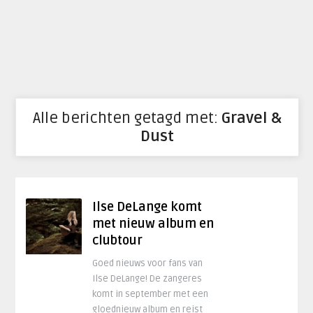
Alle berichten getagd met:
Gravel &
Dust
Ilse DeLange komt
met nieuw album en
clubtour
Goed nieuws voor fans van
Ilse DeLange! De zangeres
komt in september met een
gloednieuw album en reist