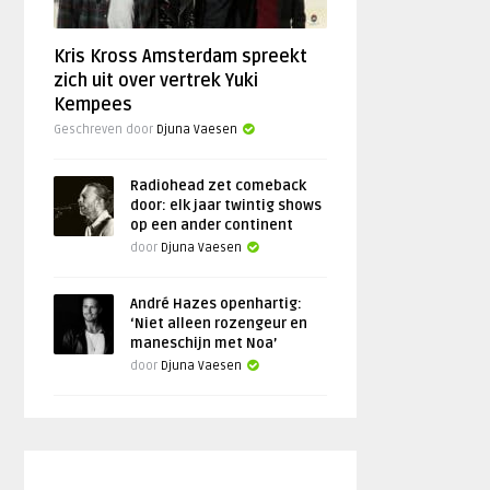
Kris Kross Amsterdam spreekt
zich uit over vertrek Yuki
Kempees
Geschreven door
Djuna Vaesen
Radiohead zet comeback
door: elk jaar twintig shows
op een ander continent
door
Djuna Vaesen
André Hazes openhartig:
‘Niet alleen rozengeur en
maneschijn met Noa’
door
Djuna Vaesen