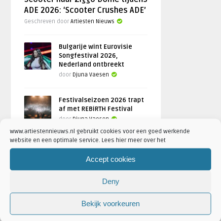
ADE 2026: ‘Scooter Crushes ADE’
Geschreven door
Artiesten Nieuws
Bulgarije wint Eurovisie
Songfestival 2026,
Nederland ontbreekt
door
Djuna Vaesen
Festivalseizoen 2026 trapt
af met REBiRTH Festival
door
Djuna Vaesen
www.artiestennieuws.nl gebruikt cookies voor een goed werkende
website en een optimale service. Lees hier meer over het
Accept cookies
FOTOREPORTAGES
Deny
FEATURED
Bekijk voorkeuren