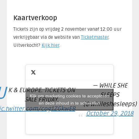
Kaartverkoop
Tickets zijn op vrijdag 2 november vanaf 12:00 uur
verkrijgbaar via de website van
Ticketmaster
.
Uitverkocht?
Kijk hier
.
— WHILE SHE
U
K & EUROPE. TICKETS ON
SLEEPS
Klik om marketing cookies te accepteren
SALE FRIDAY.
en deze inhoud in te schakelen
(@whileshesleeps)
ic.twitter.com/cog1ZGkwEB
October 29, 2018