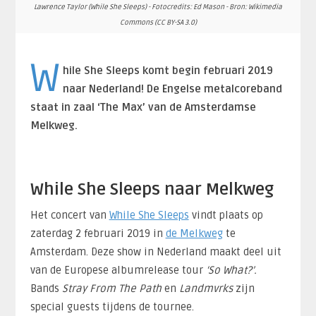
Lawrence Taylor (While She Sleeps) - Fotocredits: Ed Mason - Bron: Wikimedia
Commons (CC BY-SA 3.0)
W
hile She Sleeps komt begin februari 2019
naar Nederland! De Engelse metalcoreband
staat in zaal ‘The Max’ van de Amsterdamse
Melkweg.
While She Sleeps naar Melkweg
Het concert van
While She Sleeps
vindt plaats op
zaterdag 2 februari 2019 in
de Melkweg
te
Amsterdam. Deze show in Nederland maakt deel uit
van de Europese albumrelease tour
‘So What?’.
Bands
Stray From The Path
en
Landmvrks
zijn
special guests tijdens de tournee.