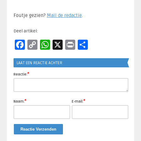
Foutje gezien?
Mail de redactie
.​
Deel artikel:
Facebook
Copy
WhatsApp
X
Print
Delen
Link
LAAT EEN REACTIE ACHTER
*
Reactie:
*
*
Naam:
E-mail: