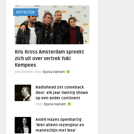
ARTIESTEN
Kris Kross Amsterdam spreekt
zich uit over vertrek Yuki
Kempees
Geschreven door
Djuna Vaesen
Radiohead zet comeback
door: elk jaar twintig shows
op een ander continent
door
Djuna Vaesen
André Hazes openhartig:
‘Niet alleen rozengeur en
maneschijn met Noa’