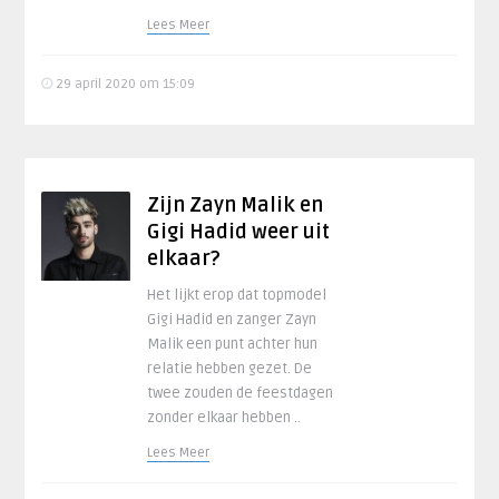
Lees Meer
29 april 2020 om 15:09
Zijn Zayn Malik en
Gigi Hadid weer uit
elkaar?
Het lijkt erop dat topmodel
Gigi Hadid en zanger Zayn
Malik een punt achter hun
relatie hebben gezet. De
twee zouden de feestdagen
zonder elkaar hebben ..
Lees Meer