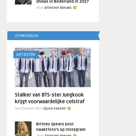
shows in Nederland in 2027
door
Artiesten Nieuws
OPMERKELIJK
ARTIESTEN
Stalker van BTS-ster Jungkook
krijgt voorwaardelijke celstraf
Geschreven door
Djuna Vaesen
Britney Spears post
naaktfoto’s op Instagram
door
Artiesten Nieuws