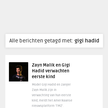
Alle berichten getagd met:
gigi hadid
Zayn Malik en Gigi
Hadid verwachten
eerste kind
Model Gigi Hadid en zanger
Zayn Malik zijn in
verwachting van hun eerste
kind, meldt het Amerikaanse
nieuwsplatform ‘TMZ’.