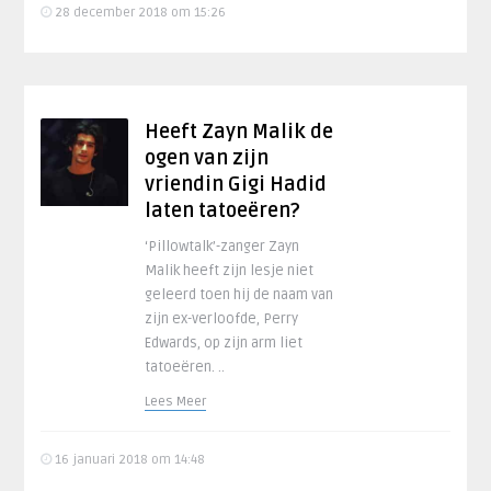
28 december 2018 om 15:26
Heeft Zayn Malik de
ogen van zijn
vriendin Gigi Hadid
laten tatoeëren?
‘Pillowtalk’-zanger Zayn
Malik heeft zijn lesje niet
geleerd toen hij de naam van
zijn ex-verloofde, Perry
Edwards, op zijn arm liet
tatoeëren. ..
Lees Meer
16 januari 2018 om 14:48