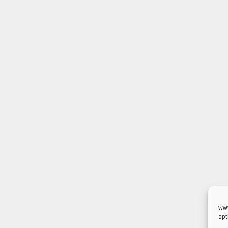
www
opt