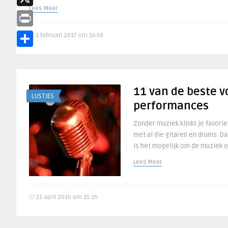
Lees Meer
X
Print
1 februari 2017 om 14:58
Delen
11 van de beste v
LIJSTJES
performances
Zonder muziek klinkt je favor
met al die gitaren en drums. Da
is het mogelijk om de muziek on
Lees Meer
21 april 2016 om 15:25