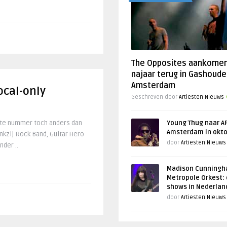
The Opposites aankome
najaar terug in Gashoude
Amsterdam
ocal-only
Geschreven door
Artiesten Nieuws
iete nummer toch anders dan
Young Thug naar AF
Amsterdam in okt
nkzij Rock Band, Guitar Hero
door
Artiesten Nieuws
der ..
Madison Cunningh
Metropole Orkest: 
shows in Nederlan
door
Artiesten Nieuws