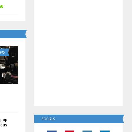
UWS
SOCIALS
lpop
reus
!