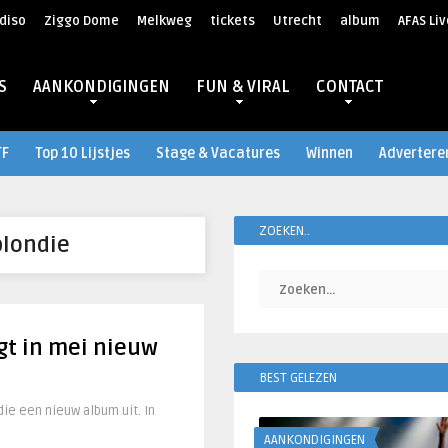
diso
Ziggo Dome
Melkweg
tickets
Utrecht
album
AFAS Liv
S
AANKONDIGINGEN
FUN & VIRAL
CONTACT
TF
Top 10 Lijstjes
Stage & Vacatures
Winnen
Advertere
ZOEKEN..
blondie
gt in mei nieuw
BEST GELEZEN
ie een nieuw album uit. In
AANKONDIGINGEN