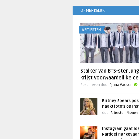
OPMERKELIJK
ARTIESTEN
Stalker van BTS-ster Jun
krijgt voorwaardelijke ce
Geschreven door
Djuna Vaesen
Britney Spears pos
naaktfoto’s op In
door
Artiesten Nieuws
Instagram gaat lo
Pardoel na ‘gevaar