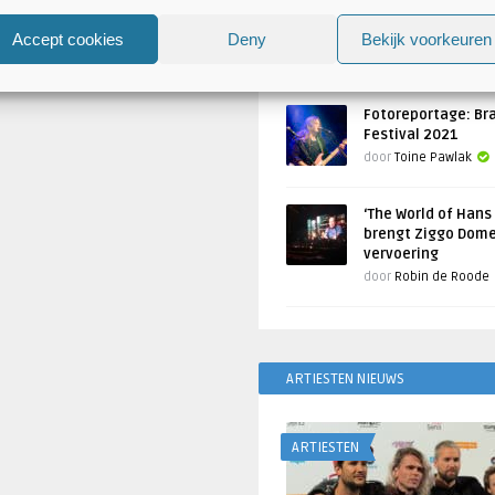
Atlantis en Xandria in De 
Utrecht
Accept cookies
Deny
Bekijk voorkeuren
Geschreven door
Toine Pawlak
Fotoreportage: Br
Festival 2021
door
Toine Pawlak
‘The World of Hans
brengt Ziggo Dome
vervoering
door
Robin de Roode
ARTIESTEN NIEUWS
ARTIESTEN