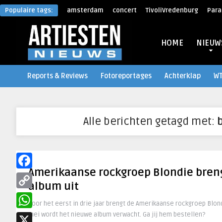
Populaire tags:
amsterdam
concert
TivoliVredenburg
Para
HOME
NIEUW
Reports & Reviews
Fotoreportages
Achterklap
W
Alle berichten getagd met:
Amerikaanse rockgroep Blondie bren
Facebook
album uit
Copy
Voor het eerst in drie jaar brengt de Amerikaanse rockgroep Blond
Link
mei wordt het nieuwe album verwacht. Ga jij hem bestellen?
WhatsApp