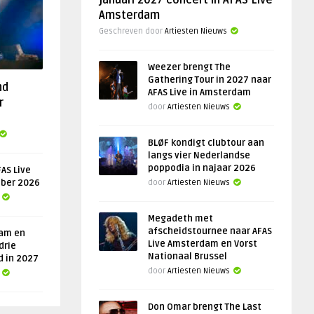
januari 2027 concert in AFAS Live
Amsterdam
Geschreven door
Artiesten Nieuws
Weezer brengt The
Gathering Tour in 2027 naar
nd
AFAS Live in Amsterdam
r
door
Artiesten Nieuws
BLØF kondigt clubtour aan
langs vier Nederlandse
poppodia in najaar 2026
AS Live
ober 2026
door
Artiesten Nieuws
Megadeth met
afscheidstournee naar AFAS
am en
Live Amsterdam en Vorst
drie
Nationaal Brussel
d in 2027
door
Artiesten Nieuws
Don Omar brengt The Last