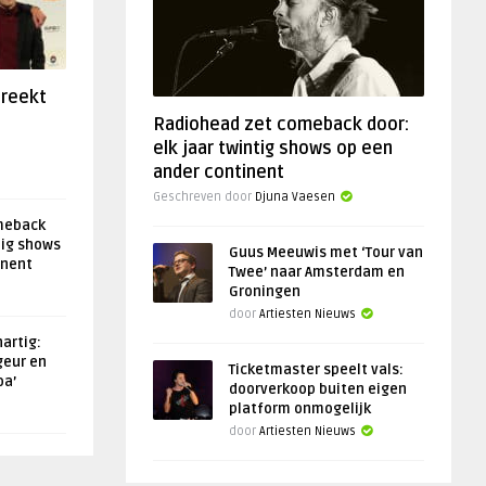
preekt
Radiohead zet comeback door:
elk jaar twintig shows op een
ander continent
Geschreven door
Djuna Vaesen
meback
tig shows
Guus Meeuwis met ‘Tour van
inent
Twee’ naar Amsterdam en
Groningen
door
Artiesten Nieuws
artig:
geur en
Ticketmaster speelt vals:
oa’
doorverkoop buiten eigen
platform onmogelijk
door
Artiesten Nieuws