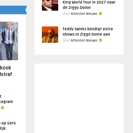
King World Tour in 2027 naar
de Ziggo Dome
door
Artiesten Nieuws
Teddy Swims kondigt extra
shows in Ziggo Dome aan
door
Artiesten Nieuws
gkook
lstraf
t
stagram
s op Gers
lijk