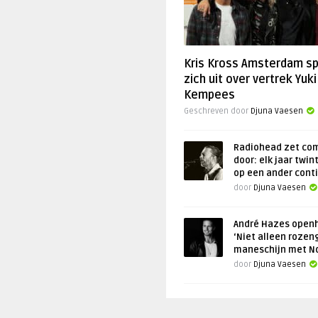
Kris Kross Amsterdam s
zich uit over vertrek Yuki
Kempees
Geschreven door
Djuna Vaesen
Radiohead zet co
door: elk jaar twin
op een ander cont
door
Djuna Vaesen
André Hazes openh
‘Niet alleen rozen
maneschijn met N
door
Djuna Vaesen