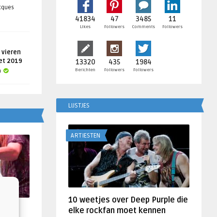
acques
41834
47
3485
11
Likes
Followers
Comments
Followers
 vieren
get 2019
13320
435
1984
Berichten
Followers
Followers
a
LIJSTJES
ARTIESTEN
10 weetjes over Deep Purple die
f
elke rockfan moet kennen