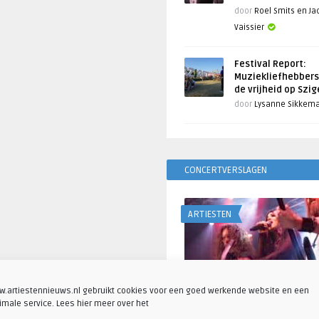
door
Roel Smits en J
Vaissier
Festival Report:
Muziekliefhebbers
de vrijheid op Szi
door
Lysanne Sikkem
CONCERTVERSLAGEN
ARTIESTEN
.artiestennieuws.nl gebruikt cookies voor een goed werkende website en een
imale service. Lees hier meer over het
Fotoreportage: Visions o