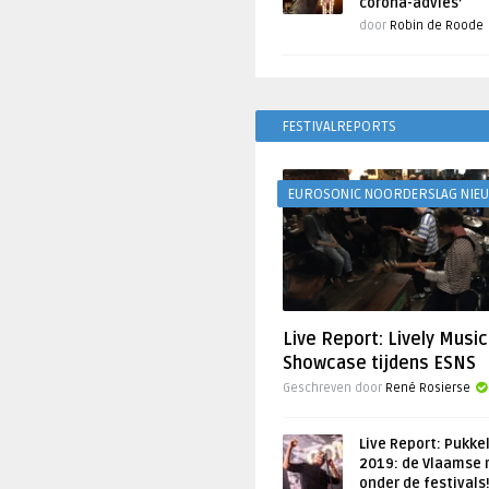
corona-advies’
door
Robin de Roode
FESTIVALREPORTS
EUROSONIC NOORDERSLAG NIE
Live Report: Lively Music
Showcase tijdens ESNS
Geschreven door
René Rosierse
Live Report: Pukke
2019: de Vlaamse 
onder de festivals