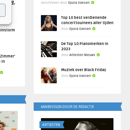
Helling,
Geschreven door
Djuna Vaesen
Top 10 best verdienende
concerttournees aller tijden
door
Djuna Vaesen
ainstorm
De Top 10 Pianomerken in
2023
door
Artiesten Nieuws
 Zimmer’
 in
Muziek over Black Friday
door
Djuna Vaesen
AANBEVOLEN DOOR DE REDACTIE
ARTIESTEN