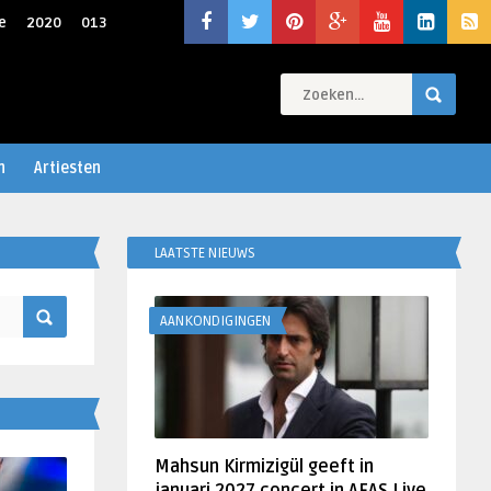
e
2020
013
n
Artiesten
LAATSTE NIEUWS
AANKONDIGINGEN
Mahsun Kirmizigül geeft in