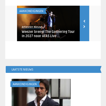
AANKONDIGINGEN
AANKONDIGING
Artiesten Nieuws
Artiesten Nieu
januari
Weezer brengt The Gathering Tour
Megadeth m
in 2027 naar AFAS Live ...
naar AFAS Li
LAATSTE NIEUWS
AANKONDIGINGEN