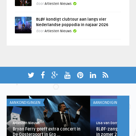
door
Artiesten Nieuws
BLØF kondigt clubtour aan langs vier
Nederlandse poppodia in najaar 2026
door
Artiesten Nieuws
AANKONDIGINGEN
AANKONDIGINGEN
Artiesten Nieuws
Lisa van Dorrestein
Bryan Ferry geeft extra concert in
BLØF-zanger Paska
De Oosterpoort in Gro ...
in zomer 2020 met