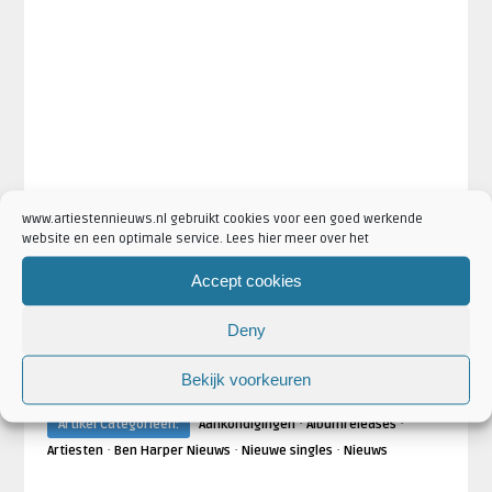
www.artiestennieuws.nl gebruikt cookies voor een goed werkende
website en een optimale service. Lees hier meer over het
Accept cookies
Deny
·
·
·
Artikel Tags:
album
albumrelease
amsterdam
ben harper
Bekijk voorkeuren
·
·
·
Charlie Musselwhite
no mercy in this land
Paradiso
·
·
Artikel Categorieën:
Aankondigingen
Albumreleases
·
·
·
Artiesten
Ben Harper Nieuws
Nieuwe singles
Nieuws