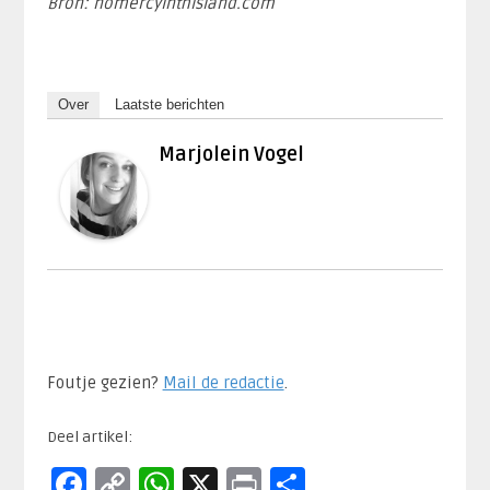
Bron: nomercyinthisland.com
Over
Laatste berichten
Marjolein Vogel
Foutje gezien?
Mail de redactie
.​
Deel artikel:
Facebook
Copy
WhatsApp
X
Print
Delen