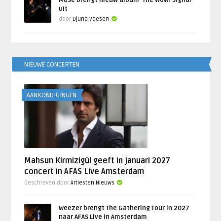
Muse brengt nieuw album ‘The Wow! Signal’
uit
door
Djuna Vaesen
NIEUWE CONCERTEN
AANKONDIGINGEN
Mahsun Kirmizigül geeft in januari 2027
concert in AFAS Live Amsterdam
Geschreven door
Artiesten Nieuws
Weezer brengt The Gathering Tour in 2027
naar AFAS Live in Amsterdam