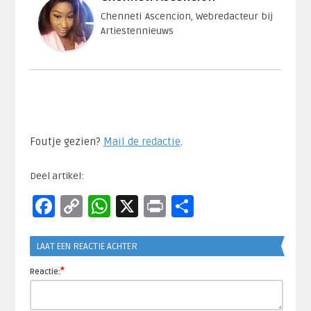
Chenneti Ascencion, Webredacteur bij
Artiestennieuws
Foutje gezien?
Mail de redactie
.​
Deel artikel:
Facebook
Copy
WhatsApp
X
Print
Delen
Link
LAAT EEN REACTIE ACHTER
*
Reactie: