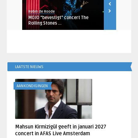
Robin de Roode
Djuna Vaesen
MOJO “bevestigt” concert The
Rolling Sto
 ...
Rolling Stones ...
Watts overl
LAATSTE NIEUWS
AANKONDIGINGEN
Mahsun Kirmizigül geeft in januari 2027
concert in AFAS Live Amsterdam