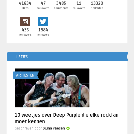
41834
47
3485
11
13320
Likes
Followers
Comments
Followers
Berichten
435
1984
Followers
Followers
LIJSTJES
ARTIESTEN
10 weetjes over Deep Purple die elke rockfan
moet kennen
Geschreven door
Djuna Vaesen