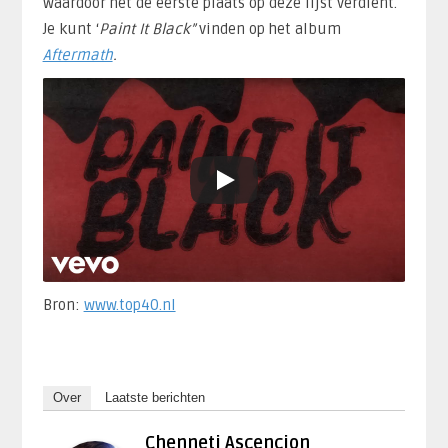
waardoor het de eerste plaats op deze lijst verdient.
Je kunt ‘
Paint It Black”
vinden op het album
Aftermath
.
Bron:
www.top40.nl
Over
Laatste berichten
Chenneti Ascencion