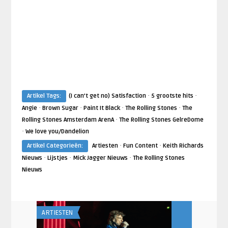
·
·
Artikel Tags:
(I can’t get no) Satisfaction
5 grootste hits
·
·
·
·
Angie
Brown Sugar
Paint It Black
The Rolling Stones
The
·
Rolling Stones Amsterdam ArenA
The Rolling Stones GelreDome
·
We love you/Dandelion
·
·
Artikel Categorieën:
Artiesten
Fun Content
Keith Richards
·
·
·
Nieuws
Lijstjes
Mick Jagger Nieuws
The Rolling Stones
Nieuws
ARTIESTEN
ARTIESTEN