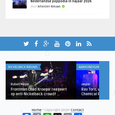
Nederlandse poppodia in najaar 2026
door
Artiesten Nieuws
NICKELBACK NIEUWS
AANKONDIGINGEN
Ruben Meijer
Jasper
Frontman Chad Kroeger reageert
Ray Toro, voormalig
op anti-Nickelback crowdf ...
Chemical Romance, 
Home
• Copyright 2019•
Contact
Facebook
Copy
WhatsApp
X
Print
Delen