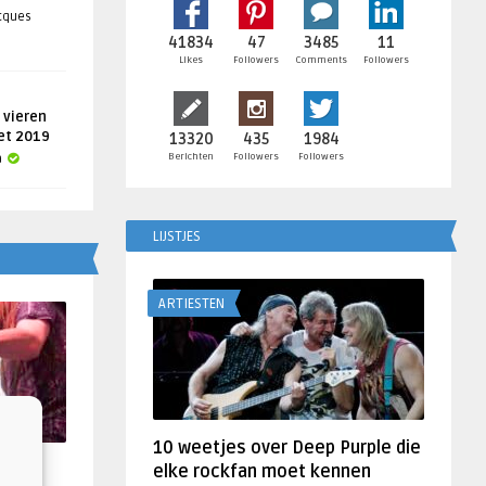
acques
41834
47
3485
11
Likes
Followers
Comments
Followers
 vieren
get 2019
13320
435
1984
Berichten
Followers
Followers
a
LIJSTJES
ARTIESTEN
10 weetjes over Deep Purple die
f
elke rockfan moet kennen