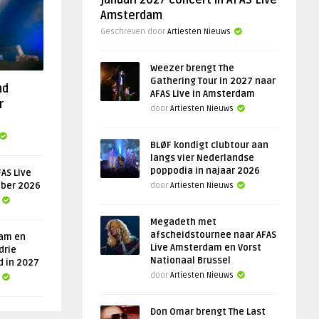
januari 2027 concert in AFAS Live
Amsterdam
Geschreven door
Artiesten Nieuws
Weezer brengt The
Gathering Tour in 2027 naar
nd
AFAS Live in Amsterdam
r
door
Artiesten Nieuws
BLØF kondigt clubtour aan
langs vier Nederlandse
poppodia in najaar 2026
AS Live
ober 2026
door
Artiesten Nieuws
Megadeth met
afscheidstournee naar AFAS
am en
Live Amsterdam en Vorst
drie
Nationaal Brussel
d in 2027
door
Artiesten Nieuws
Don Omar brengt The Last