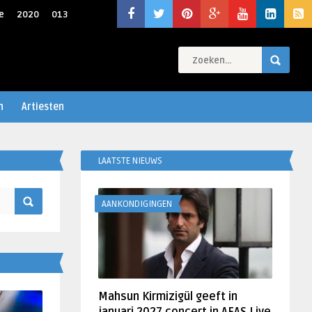
e
2020
013
n
Artiesten
LAATSTE NIEUWS
AANKONDIGINGEN
Mahsun Kirmizigül geeft in