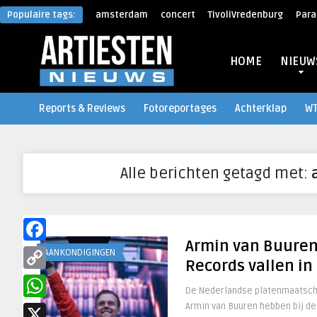
Populaire tags:
amsterdam
concert
TivoliVredenburg
Para
HOME
NIEUW
Reports & Reviews
Fotoreportages
Achterklap
W
Alle berichten getagd met:
Armin van Buuren
Facebook
AANKONDIGINGEN
Records vallen in
Copy
De Nederlandse platenmaatscha
Link
Armin van Buuren hebben bij de
WhatsApp