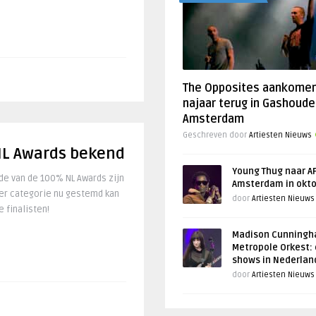
The Opposites aankome
najaar terug in Gashoude
Amsterdam
Geschreven door
Artiesten Nieuws
NL Awards bekend
Young Thug naar AF
e van de 100% NL Awards zijn
Amsterdam in okt
per categorie nu gestemd kan
door
Artiesten Nieuws
 finalisten!
Madison Cunningh
Metropole Orkest: 
shows in Nederlan
door
Artiesten Nieuws