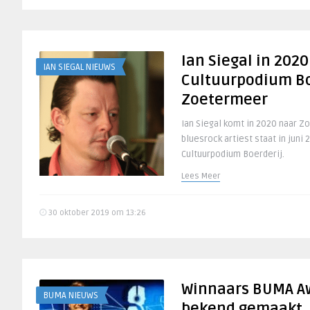
Ian Siegal in 202
IAN SIEGAL NIEUWS
Cultuurpodium Bo
Zoetermeer
Ian Siegal komt in 2020 naar Z
bluesrock artiest staat in juni
Cultuurpodium Boerderij.
Lees Meer
30 oktober 2019 om 13:26
Winnaars BUMA A
BUMA NIEUWS
bekend gemaakt