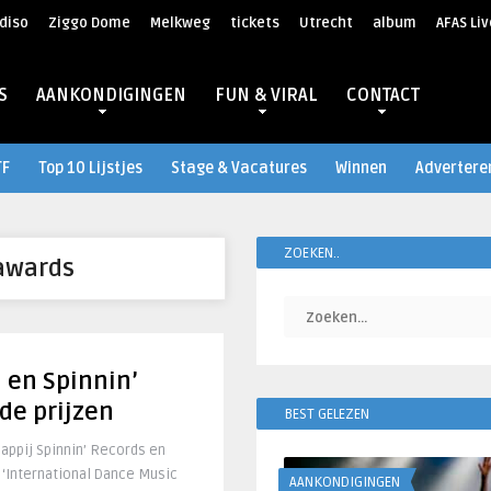
diso
Ziggo Dome
Melkweg
tickets
Utrecht
album
AFAS Liv
S
AANKONDIGINGEN
FUN & VIRAL
CONTACT
TF
Top 10 Lijstjes
Stage & Vacatures
Winnen
Advertere
ZOEKEN..
awards
 en Spinnin’
 de prijzen
BEST GELEZEN
ppij Spinnin’ Records en
 ‘International Dance Music
AANKONDIGINGEN