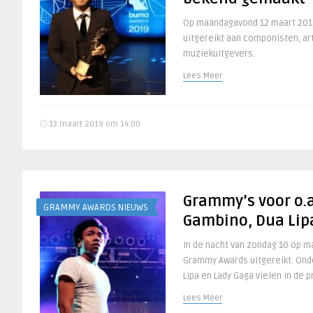
Op maandagavond 12 maart 201
uitgereikt aan componisten, ar
muziekuitgevers.
Lees Meer
13 maart 2019 om 14:00
Grammy’s voor o.a
GRAMMY AWARDS NIEUWS
Gambino, Dua Lip
In de nacht van zondag 10 op ma
Grammy Awards uitgereikt. Ond
Lipa en Lady Gaga vielen in de p
Lees Meer