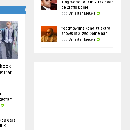
King World Tour in 2027 naar
de Ziggo Dome
door
Artiesten Nieuws
Teddy Swims kondigt extra
shows in Ziggo Dome aan
door
Artiesten Nieuws
gkook
lstraf
t
stagram
s op Gers
lijk