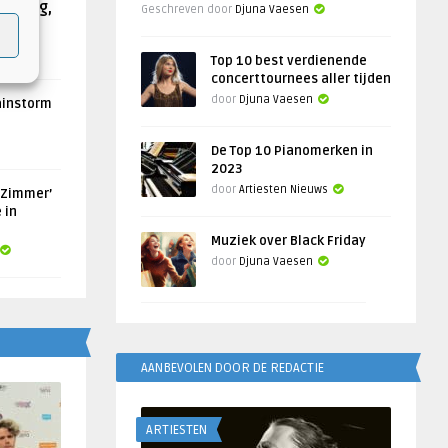
Helling,
Geschreven door
Djuna Vaesen
Top 10 best verdienende
concerttournees aller tijden
door
Djuna Vaesen
ainstorm
De Top 10 Pianomerken in
2023
door
Artiesten Nieuws
 Zimmer’
 in
Muziek over Black Friday
door
Djuna Vaesen
AANBEVOLEN DOOR DE REDACTIE
ARTIESTEN