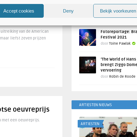
Atlantis en Xandria in De 
Utrecht
Accept cookies
Deny
Bekijk voorkeuren
 winnaar
Geschreven door
Toine Pawlak
wards 2017
uitreiking van de American
Fotoreportage: Br
Festival 2021
maar liefst zeven prijzen
door
Toine Pawlak
‘The World of Hans
brengt Ziggo Dome
vervoering
door
Robin de Roode
ARTIESTEN NIEUWS
tse oeuvreprijs
en met een oeuvreprijs.
ARTIESTEN