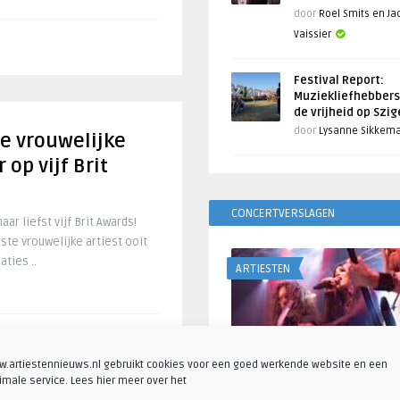
door
Roel Smits en J
Vaissier
Festival Report:
Muziekliefhebbers
de vrijheid op Szi
door
Lysanne Sikkem
te vrouwelijke
op vijf Brit
CONCERTVERSLAGEN
ar liefst vijf Brit Awards!
te vrouwelijke artiest ooit
aties ..
ARTIESTEN
.artiestennieuws.nl gebruikt cookies voor een goed werkende website en een
imale service. Lees hier meer over het
Fotoreportage: Visions o