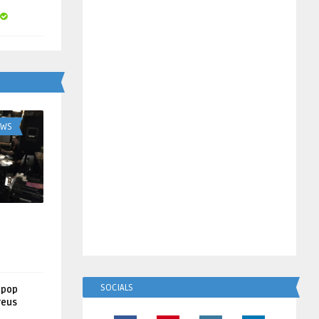
UWS
SOCIALS
lpop
reus
!