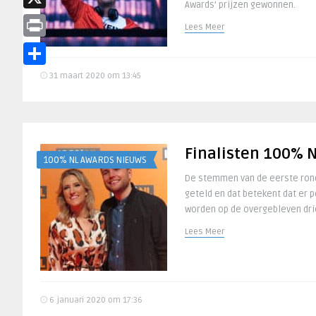
Awards’ prijzen gewonnen.
X
Lees Meer
Print
Delen
31 maart 2020 om 13:45
Finalisten 100% 
100% NL AWARDS NIEUWS
De stemmen van de eerste rond
geteld en dat betekent dat er 
worden op de overgebleven drie
Lees Meer
6 januari 2020 om 17:36