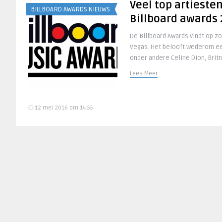
Veel top artiesten
BILLBOARD AWARDS NIEUWS
Billboard awards
De Billboard Awards vindt op z
Vegas. Het belooft wederom e
onder andere Celine Dion, Britne
Lees Meer
12 mei 2016 om 14:55