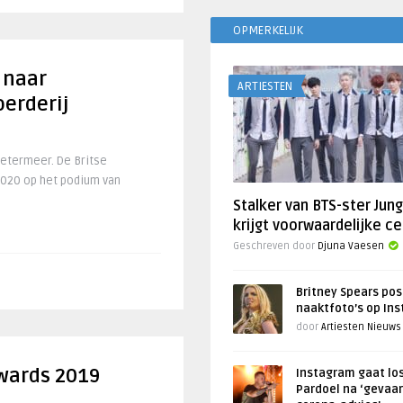
OPMERKELIJK
0 naar
ARTIESTEN
erderij
oetermeer. De Britse
 2020 op het podium van
Stalker van BTS-ster Jun
krijgt voorwaardelijke ce
Geschreven door
Djuna Vaesen
Britney Spears pos
naaktfoto’s op In
door
Artiesten Nieuws
wards 2019
Instagram gaat lo
Pardoel na ‘gevaar