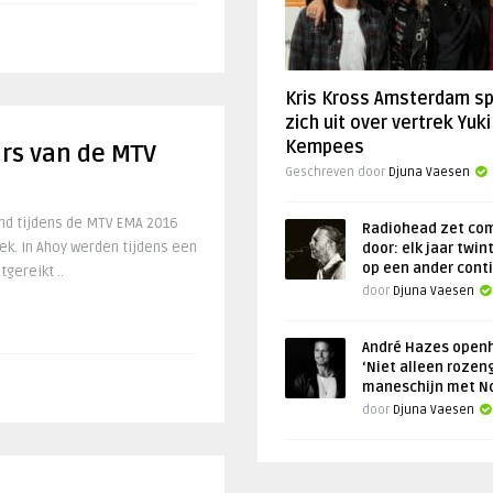
Kris Kross Amsterdam s
zich uit over vertrek Yuki
Kempees
ars van de MTV
Geschreven door
Djuna Vaesen
nd tijdens de MTV EMA 2016
Radiohead zet co
k. In Ahoy werden tijdens een
door: elk jaar twin
op een ander cont
gereikt ..
door
Djuna Vaesen
André Hazes openh
‘Niet alleen rozen
maneschijn met N
door
Djuna Vaesen