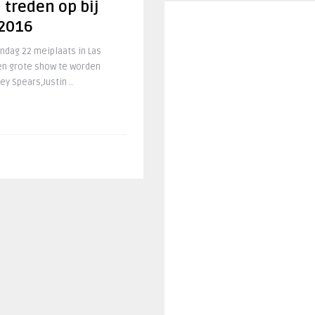
 treden op bij
 2016
ondag 22 meiplaats in Las
en grote show te worden
y Spears,Justin ..