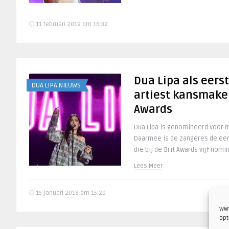
11 februari 2019 om 16:32
Dua Lipa als eers
DUA LIPA NIEUWS
artiest kansmaker 
Awards
Dua Lipa is genomineerd voor ma
Daarmee is de zangeres de eers
die bij de Brit Awards vijf nomin
Lees Meer
15 januari 2018 om 15:29
www
opt