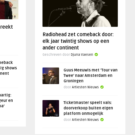
preekt
Radiohead zet comeback door:
elk jaar twintig shows op een
ander continent
Geschreven door
Djuna Vaesen
meback
tig shows
Guus Meeuwis met ‘Tour van
inent
Twee’ naar Amsterdam en
Groningen
door
Artiesten Nieuws
artig:
geur en
Ticketmaster speelt vals:
oa’
doorverkoop buiten eigen
platform onmogelijk
door
Artiesten Nieuws