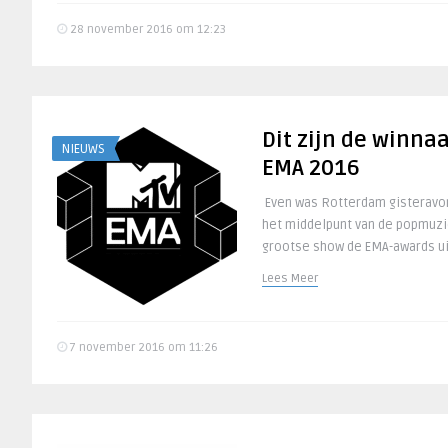
28 november 2016 om 12:23
Dit zijn de winna
NIEUWS
EMA 2016
Even was Rotterdam gisteravo
het middelpunt van de popmuzie
grootse show de EMA-awards uit
Lees Meer
7 november 2016 om 11:26