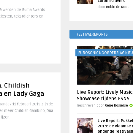
corona-advies’
door
Robin de Roode
9 werden de Buma Awards
tiesten, tekstdichters en
FESTIVALREPORTS
EUROSONIC NOORDERSLAG NIE
. Childish
Live Report: Lively Music
a en Lady Gaga
Showcase tijdens ESNS
andag 11 februari 2019 zijn de
Geschreven door
René Rosierse
er meer Childish Gambino, Dua
rijzen.
Live Report: Pukke
2019: de Vlaamse 
onder de festivals