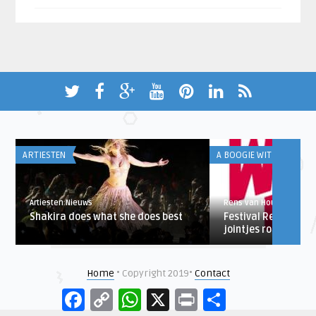
ARTIESTEN
A BOOGIE WIT DA HOODI
Artiesten Nieuws
Rens van Hout
Shakira does what she does best
Festival Report: St
jointjes roken en be
Home
• Copyright 2019•
Contact
Facebook
Copy
WhatsApp
X
Print
Delen
Link