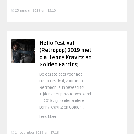
25 januari 2019 om 15:10
Hello Festival
(Retropop) 2019 met
o.a. Lenny Kravitz en
Golden Earring
De eerste acts voor het
Hello Festival, voorheen
Retropop, zijn bevestigd!
Tijdens het pinksterweekend
in 2019 zijn onder andere
Lenny Kravitz en Golden ..
Lees Meer
1 november 2018 om 17:16