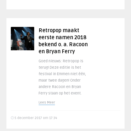
Retropop maakt
eerste namen 2018
bekend o. a. Racoon
en Bryan Ferry
Goed nieuws: Retropop is
terug! Deze editie is het
festival in Emmen niet één,
maar twee dagen! Onder
andere Racoon en Bryan
Ferry staan op het event.
Lees Meer
5 december 2017 om 17:34