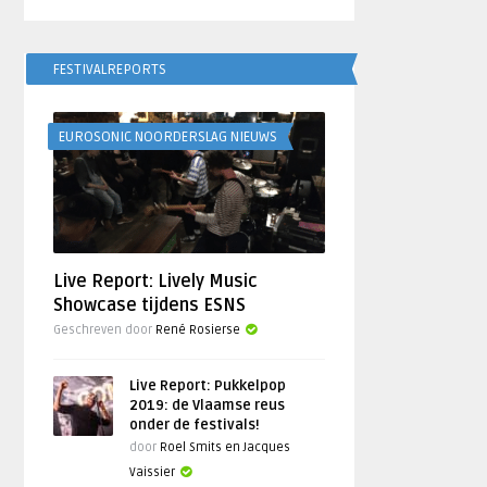
FESTIVALREPORTS
EUROSONIC NOORDERSLAG NIEUWS
Live Report: Lively Music
Showcase tijdens ESNS
Geschreven door
René Rosierse
Live Report: Pukkelpop
2019: de Vlaamse reus
onder de festivals!
door
Roel Smits en Jacques
Vaissier