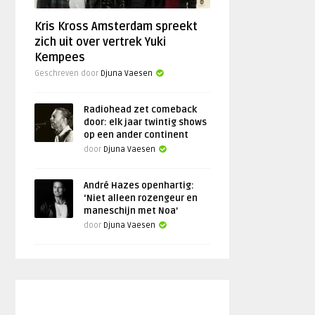
Kris Kross Amsterdam spreekt
zich uit over vertrek Yuki
Kempees
Geschreven door
Djuna Vaesen
Radiohead zet comeback
door: elk jaar twintig shows
op een ander continent
door
Djuna Vaesen
André Hazes openhartig:
‘Niet alleen rozengeur en
maneschijn met Noa’
door
Djuna Vaesen