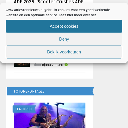
ADE 2026: ‘Scooter Crushes ADE’
Geschreven door
Artiesten Nieuws
www.artiestennieuws.nl gebruikt cookies voor een goed werkende
website en een optimale service. Lees hier meer over het
Bulgarije wint Eurovisie
Accept cookies
Songfestival 2026,
Nederland ontbreekt
Deny
door
Djuna Vaesen
Bekijk voorkeuren
Festivalseizoen 2026 trapt
af met REBiRTH Festival
door
Djuna Vaesen
FOTOREPORTAGES
FEATURED