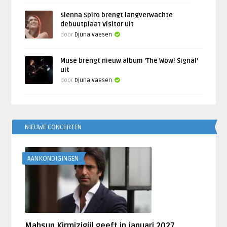
Sienna Spiro brengt langverwachte
debuutplaat Visitor uit
door
Djuna Vaesen
Muse brengt nieuw album ‘The Wow! Signal’
uit
door
Djuna Vaesen
NIEUWE CONCERTEN
AANKONDIGINGEN
Mahsun Kirmizigül geeft in januari 2027