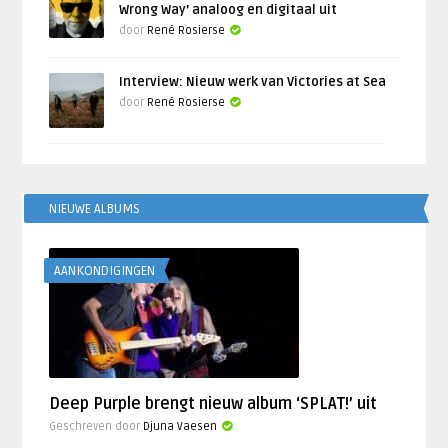
Wrong Way’ analoog en digitaal uit
door
René Rosierse
Interview: Nieuw werk van Victories at Sea
door
René Rosierse
NIEUWE ALBUMS
AANKONDIGINGEN
Deep Purple brengt nieuw album ‘SPLAT!’ uit
Geschreven door
Djuna Vaesen