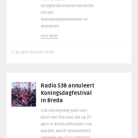
veiligheidsredenen besloten
om het
Koningsdagevenement te
annuleren.
Lees Meer
20 april 2021 om 10:18
Radio 538 annuleert
Koningsdagfestival
in Breda
538 Koningsdag gaat niet
door! Het festival, dat op 27
april in Breda gehouden zou
worden, wordt geannuleerd
vanwege de crisis rond het