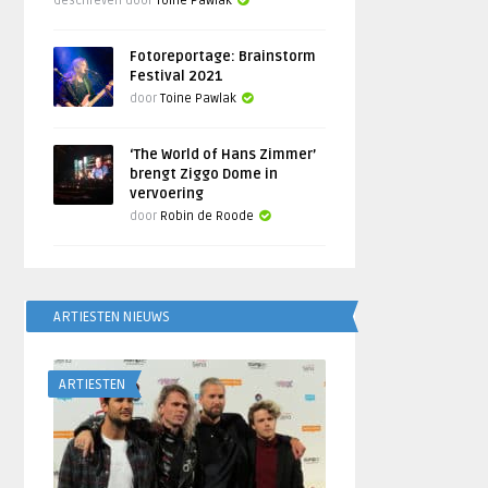
Geschreven door
Toine Pawlak
Fotoreportage: Brainstorm
Festival 2021
door
Toine Pawlak
‘The World of Hans Zimmer’
brengt Ziggo Dome in
vervoering
door
Robin de Roode
ARTIESTEN NIEUWS
ARTIESTEN