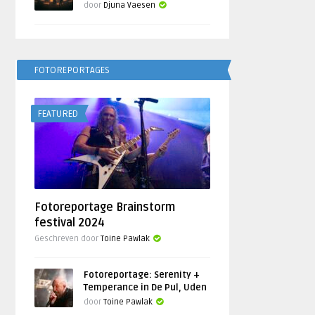
door
Djuna Vaesen
FOTOREPORTAGES
FEATURED
Fotoreportage Brainstorm
festival 2024
Geschreven door
Toine Pawlak
Fotoreportage: Serenity +
Temperance in De Pul, Uden
door
Toine Pawlak