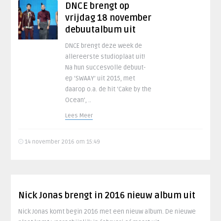
DNCE brengt op
vrijdag 18 november
debuutalbum uit
DNCE brengt deze week de
allereerste studioplaat uit!
Na hun succesvolle debuut-
ep ‘SWAAY’ uit 2015, met
daarop o.a. de hit ‘Cake by the
Ocean’, ..
Lees Meer
14 november 2016 om 15:49
Nick Jonas brengt in 2016 nieuw album uit
Nick Jonas komt begin 2016 met een nieuw album. De nieuwe