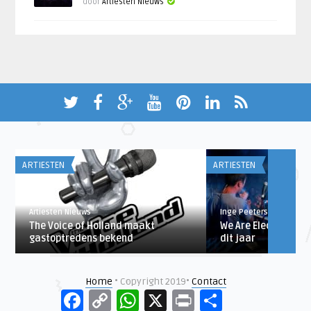
door
Artiesten Nieuws
ARTIESTEN
ARTIESTEN
Artiesten Nieuws
Inge Peeters
The Voice of Holland maakt
We Are Electric pak
gastoptredens bekend
dit jaar
Home
• Copyright 2019•
Contact
Facebook
Copy
WhatsApp
X
Print
Delen
Link