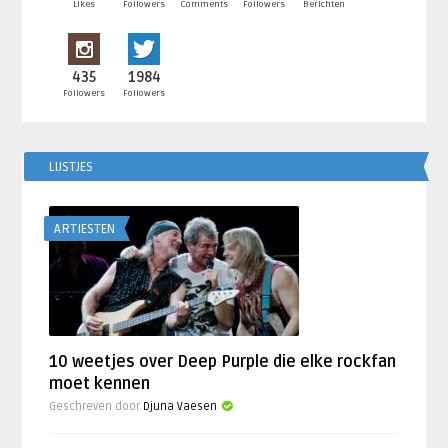
Likes
Followers
Comments
Followers
Berichten
435
1984
Followers
Followers
LIJSTJES
ARTIESTEN
10 weetjes over Deep Purple die elke rockfan
moet kennen
Geschreven door
Djuna Vaesen