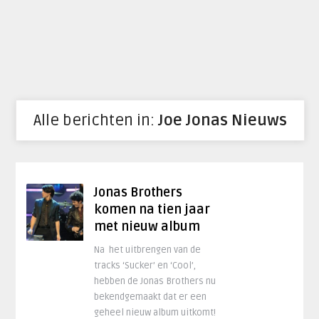
Alle berichten in:
Joe Jonas Nieuws
Jonas Brothers
komen na tien jaar
met nieuw album
Na het uitbrengen van de
tracks ‘Sucker’ en ‘Cool’,
hebben de Jonas Brothers nu
bekendgemaakt dat er een
geheel nieuw album uitkomt!