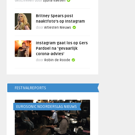
Geschreven door
Djuna Vaesen
Britney Spears post
naaktfoto’s op Instagram
door
Artiesten Nieuws
Instagram gaat los op Gers
Pardoel na ‘gevaarlijk
corona-advies’
door
Robin de Roode
FESTIVALREPORTS
EUROSONIC NOORDERSLAG NIEUWS