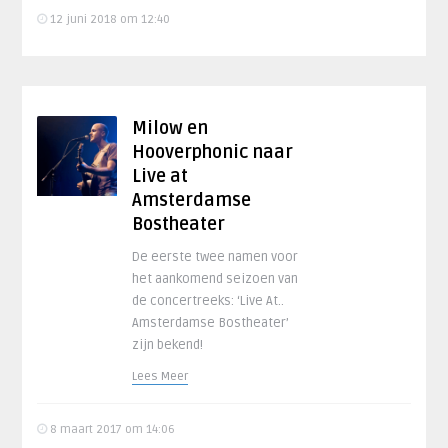
12 juni 2018 om 12:40
Milow en
Hooverphonic naar
Live at
Amsterdamse
Bostheater
De eerste twee namen voor
het aankomend seizoen van
de concertreeks: ‘Live At..
Amsterdamse Bostheater’
zijn bekend!
Lees Meer
8 maart 2017 om 14:06