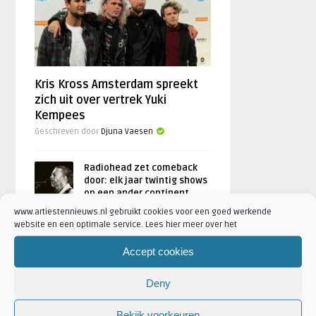
Kris Kross Amsterdam spreekt
zich uit over vertrek Yuki
Kempees
Geschreven door
Djuna Vaesen
Radiohead zet comeback
door: elk jaar twintig shows
op een ander continent
door
Djuna Vaesen
www.artiestennieuws.nl gebruikt cookies voor een goed werkende
website en een optimale service. Lees hier meer over het
André Hazes openhartig:
Accept cookies
‘Niet alleen rozengeur en
maneschijn met Noa’
Deny
door
Djuna Vaesen
Bekijk voorkeuren