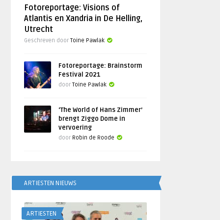
Fotoreportage: Visions of
Atlantis en Xandria in De Helling,
Utrecht
Geschreven door
Toine Pawlak
Fotoreportage: Brainstorm
Festival 2021
door
Toine Pawlak
‘The World of Hans Zimmer’
brengt Ziggo Dome in
vervoering
door
Robin de Roode
ARTIESTEN NIEUWS
ARTIESTEN