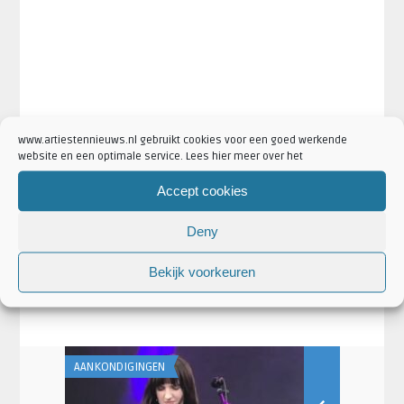
www.artiestennieuws.nl gebruikt cookies voor een goed werkende
website en een optimale service. Lees hier meer over het
Accept cookies
·
·
·
Artikel Tags:
Colossus
ronda
TivoliVredenburg
·
Triggerfinger
Triggerfinger twintig jaar
Deny
·
·
Artikel Categorieën:
Aankondigingen
Artiesten
·
·
·
Concertaankondigingen
Nieuws
TivoliVredenburg Nieuws
Bekijk voorkeuren
·
Triggerfinger Nieuws
Venues
AANKONDIGINGEN
AANKONDIGING