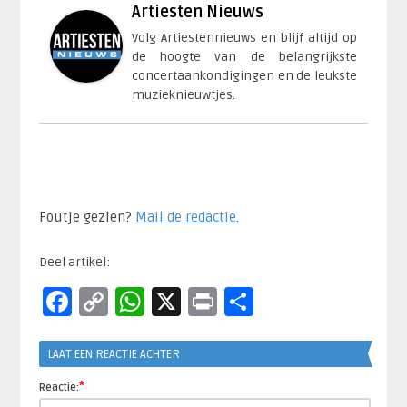
Artiesten Nieuws
Volg Artiestennieuws en blijf altijd op
de hoogte van de belangrijkste
concertaankondigingen en de leukste
muzieknieuwtjes.
Foutje gezien?
Mail de redactie
.​
Deel artikel:
Facebook
Copy
WhatsApp
X
Print
Delen
Link
LAAT EEN REACTIE ACHTER
*
Reactie: