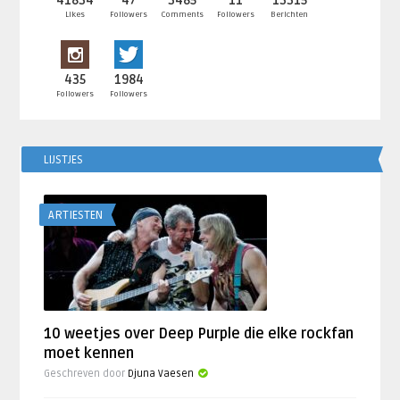
41834
47
3485
11
13315
Likes
Followers
Comments
Followers
Berichten
435
1984
Followers
Followers
LIJSTJES
ARTIESTEN
10 weetjes over Deep Purple die elke rockfan
moet kennen
Geschreven door
Djuna Vaesen