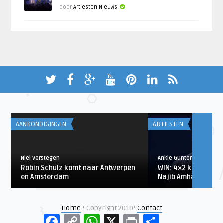
door
Artiesten Nieuws
AANKONDIGINGEN
ARTIESTEN
Niel Verstegen
Ankie Gunter
Robin Schulz komt naar Antwerpen
WIN: 4×2 kaarten v
en Amsterdam
Najib Amhali in P ...
Home
• Copyright 2019•
Contact
Facebook
Copy
WhatsApp
X
Print
Delen