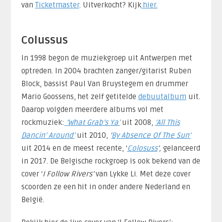
van
Ticketmaster
. Uitverkocht? Kijk
hier.
Colussus
In 1998 begon de muziekgroep uit Antwerpen met
optreden. In 2004 brachten zanger/gitarist Ruben
Block, bassist Paul Van Bruystegem en drummer
Mario Goossens, het zelf getitelde
debuutalbum
uit.
Daarop volgden meerdere albums vol met
rockmuziek:
‘What Grab’s Ya’
uit 2008,
‘All This
Dancin’ Around’
uit 2010,
‘
By Absence Of The Sun’
uit 2014 en de meest recente, ‘
Colosuss
‘,
gelanceerd
in 2017. De Belgische rockgroep is ook bekend van de
cover ‘
I Follow Rivers’
van Lykke Li. Met deze cover
scoorden ze een hit in onder andere Nederland en
België.