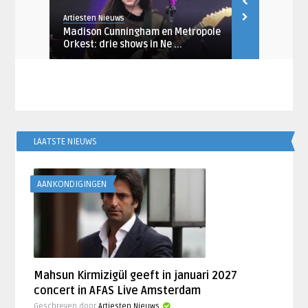
Artiesten Nieuws
Artiesten Nieu
Madison Cunningham en Metropole
Racoon aan
de ...
Orkest: drie shows in Ne ...
clubs met ‘It
LAATSTE NIEUWS
AANKONDIGINGEN
Mahsun Kirmizigül geeft in januari 2027
concert in AFAS Live Amsterdam
Geschreven door
Artiesten Nieuws