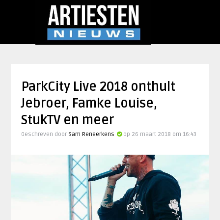
ParkCity Live 2018 onthult
Jebroer, Famke Louise,
StukTV en meer
Geschreven door
Sam Reneerkens
op 26 maart 2018 om 16:43