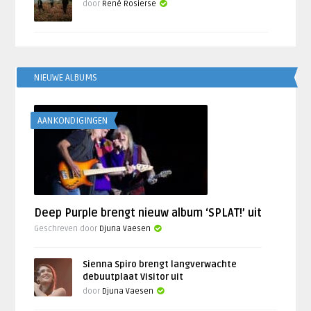
door
René Rosierse
NIEUWE ALBUMS
AANKONDIGINGEN
Deep Purple brengt nieuw album ‘SPLAT!’ uit
Geschreven door
Djuna Vaesen
Sienna Spiro brengt langverwachte
debuutplaat Visitor uit
door
Djuna Vaesen