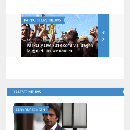
PARKCITY LIVE NIEUWS
FESTIVALVERSLA
Sam Reneerkens
Sam Reneerke
, Within
ParkCity Live 2018 komt vijf dagen
Festival Rep
lang met nieuwe namen
is het Neder
LAATSTE NIEUWS
AANKONDIGINGEN