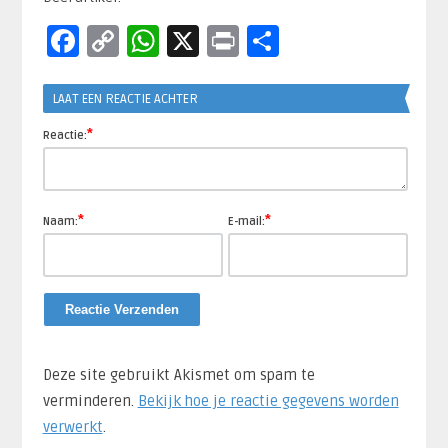
Facebook
Copy
WhatsApp
X
Print
Delen
Link
LAAT EEN REACTIE ACHTER
*
Reactie:
*
*
Naam:
E-mail:
Deze site gebruikt Akismet om spam te
verminderen.
Bekijk hoe je reactie gegevens worden
verwerkt
.