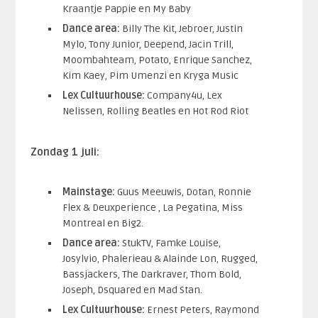
Kraantje Pappie en My Baby
Dance area:
Billy The Kit, Jebroer, Justin
Mylo, Tony Junior, Deepend, Jacin Trill,
Moombahteam, Potato, Enrique Sanchez,
Kim Kaey, Pim Umenzi en Kryga Music
Lex Cultuurhouse:
Company4u, Lex
Nelissen, Rolling Beatles en Hot Rod Riot
Zondag 1 juli:
Mainstage:
Guus Meeuwis, Dotan, Ronnie
Flex & Deuxperience , La Pegatina, Miss
Montreal en Big2.
Dance area:
StukTV, Famke Louise,
Josylvio, Phalerieau & Alainde Lon, Rugged,
Bassjackers, The Darkraver, Thom Bold,
Joseph, Dsquared en Mad Stan.
Lex Cultuurhouse:
Ernest Peters, Raymond