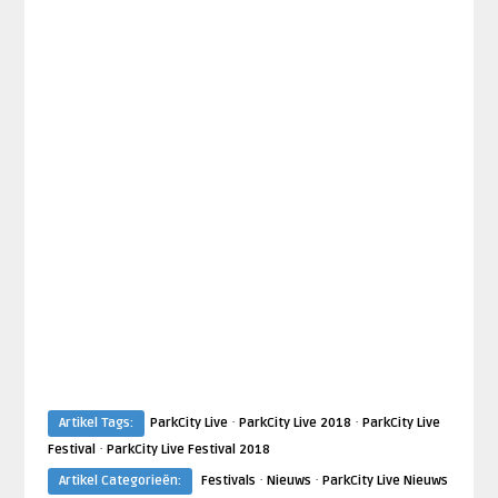
·
·
Artikel Tags:
ParkCity Live
ParkCity Live 2018
ParkCity Live
·
Festival
ParkCity Live Festival 2018
·
·
Artikel Categorieën:
Festivals
Nieuws
ParkCity Live Nieuws