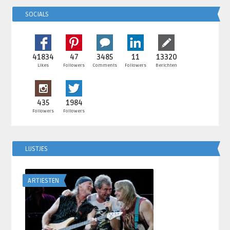
SOCIALS
41834
47
3485
11
13320
Likes
Followers
Comments
Followers
Berichten
435
1984
Followers
Followers
LIJSTJES
ARTIESTEN