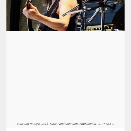
Malcolm Young (AC/DC) - Foto: Pandemonium73 (Wikimedia, CC BY-SA 3.0)