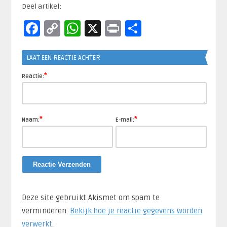
Deel artikel:
Facebook
Copy
WhatsApp
X
Print
Delen
Link
LAAT EEN REACTIE ACHTER
*
Reactie:
*
*
Naam:
E-mail:
Deze site gebruikt Akismet om spam te
verminderen.
Bekijk hoe je reactie gegevens worden
verwerkt
.