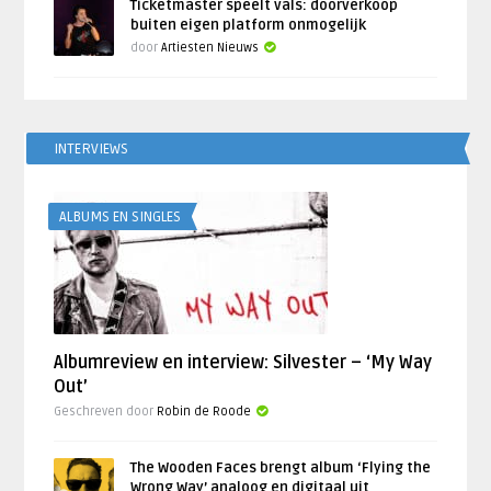
Ticketmaster speelt vals: doorverkoop
buiten eigen platform onmogelijk
door
Artiesten Nieuws
INTERVIEWS
ALBUMS EN SINGLES
Albumreview en interview: Silvester – ‘My Way
Out’
Geschreven door
Robin de Roode
The Wooden Faces brengt album ‘Flying the
Wrong Way’ analoog en digitaal uit