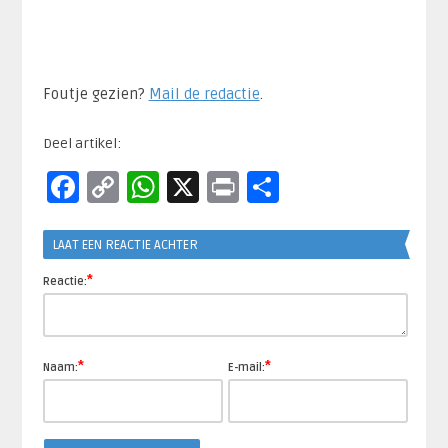
Foutje gezien?
Mail de redactie
.​
Deel artikel:
Facebook
Copy
WhatsApp
X
Print
Delen
Link
LAAT EEN REACTIE ACHTER
*
Reactie:
*
*
Naam:
E-mail: