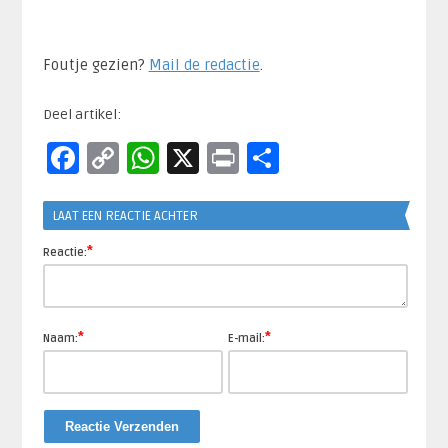
Foutje gezien?
Mail de redactie
.​
Deel artikel:
Facebook
Copy
WhatsApp
X
Print
Delen
Link
LAAT EEN REACTIE ACHTER
*
Reactie:
*
*
Naam:
E-mail: