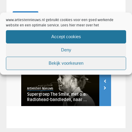
·
·
·
Artikel Tags:
Man Of War
OK Computer
OKNOTOK
www.artiestennieuws.nl gebruikt cookies voor een goed werkende
·
·
·
Radiohead
Radiohead - OK Computer
Radiohead 2017
website en een optimale service. Lees hier meer over het
·
·
Radiohead Man Of War
Radiohead OKNOTOK
Radiohead video
·
·
·
Accept cookies
Artikel Categorieën:
Artiesten
Nieuws
Radiohead Nieuws
Videos
Deny
Bekijk voorkeuren
AANKONDIGINGEN
AANKONDIGING
Artiesten Nieuws
Jaco
or: elk
Supergroep The Smile, met o.a.
Thom Yorke 
Radiohead-bandleden, naar ...
Modern Boxe