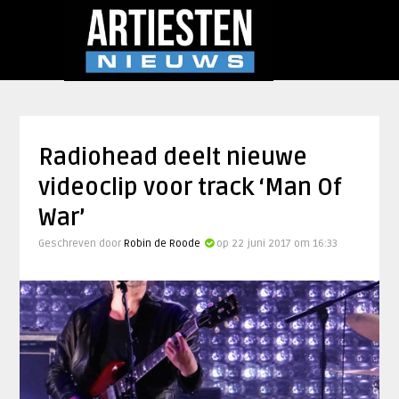
Radiohead deelt nieuwe
videoclip voor track ‘Man Of
War’
Geschreven door
Robin de Roode
op 22 juni 2017 om 16:33