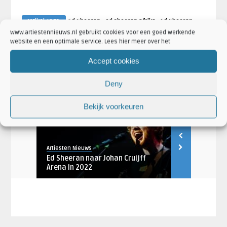
·
·
Artikel Tags:
Ed Sheeran
ed sheeran afrika
Ed Sheeran
www.artiestennieuws.nl gebruikt cookies voor een goed werkende
·
·
nieuw nummer
Ed Sheeran nummer uit afrika
ed sheeran red
website en een optimale service. Lees hier meer over het
vijf kinderen
·
·
Artikel Categorieën:
Aankondigingen
Artiesten
Ed Sheeran
Accept cookies
·
·
Nieuws
Nieuwe singles
Nieuws
Deny
Bekijk voorkeuren
AANKONDIGINGEN
ARTIESTEN
Artiesten Nieuws
Lisa van Dorres
ntwerpen
Ed Sheeran naar Johan Cruijff
Ed Sheeran 
Arena in 2022
aan oude mi