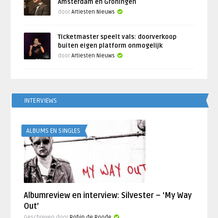
Amsterdam en Groningen
door
Artiesten Nieuws
Ticketmaster speelt vals: doorverkoop
buiten eigen platform onmogelijk
door
Artiesten Nieuws
INTERVIEWS
ALBUMS EN SINGLES
Albumreview en interview: Silvester – ‘My Way
Out’
Geschreven door
Robin de Roode