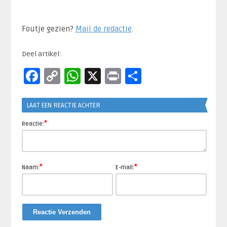
Foutje gezien?
Mail de redactie
.​
Deel artikel:
Facebook
Copy
WhatsApp
X
Print
Delen
Link
LAAT EEN REACTIE ACHTER
*
Reactie:
*
*
Naam:
E-mail: