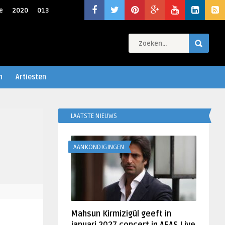
e
2020
013
n
Artiesten
LAATSTE NIEUWS
AANKONDIGINGEN
Mahsun Kirmizigül geeft in