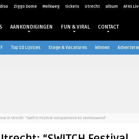
diso
Ziggo Dome
Melkweg
tickets
Utrecht
album
AFAS Liv
S
AANKONDIGINGEN
FUN & VIRAL
CONTACT
TF
Top 10 Lijstjes
Stage & Vacatures
Winnen
Advertere
ival in Utrecht: “SWITCH Festival ontspannend en vernieuwend”