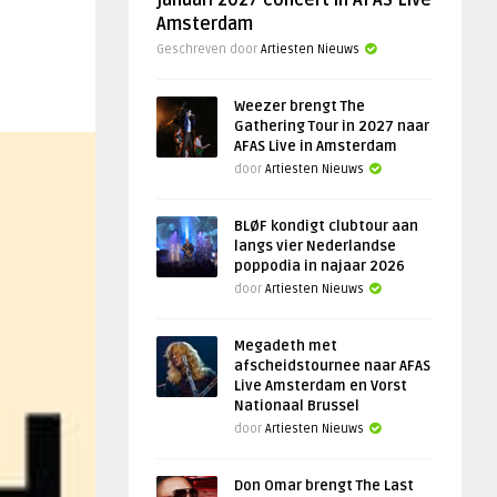
januari 2027 concert in AFAS Live
Amsterdam
Geschreven door
Artiesten Nieuws
Weezer brengt The
Gathering Tour in 2027 naar
AFAS Live in Amsterdam
door
Artiesten Nieuws
BLØF kondigt clubtour aan
langs vier Nederlandse
poppodia in najaar 2026
door
Artiesten Nieuws
Megadeth met
afscheidstournee naar AFAS
Live Amsterdam en Vorst
Nationaal Brussel
door
Artiesten Nieuws
Don Omar brengt The Last