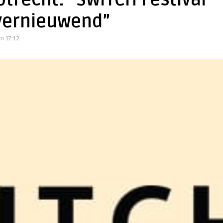
Utrecht: “SWITCH Festival
vernieuwend”
m 17:12