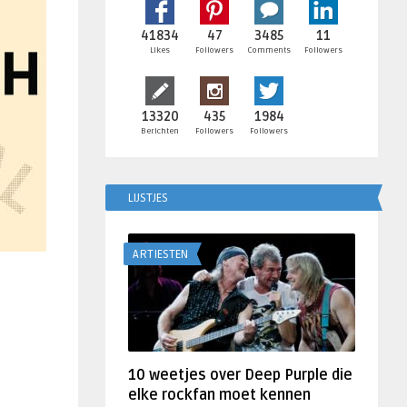
41834
47
3485
11
Likes
Followers
Comments
Followers
13320
435
1984
Berichten
Followers
Followers
LIJSTJES
ARTIESTEN
10 weetjes over Deep Purple die
elke rockfan moet kennen