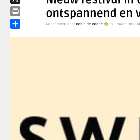
Nieuw festival in 
X
ontspannend en 
Print
Geschreven door
Robin de Roode
op 3 maart 2017 o
Delen