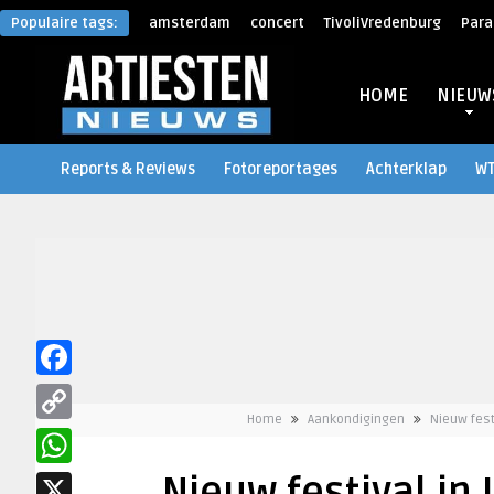
Populaire tags:
amsterdam
concert
TivoliVredenburg
Para
HOME
NIEUW
Reports & Reviews
Fotoreportages
Achterklap
W
Facebook
Home
Aankondigingen
Nieuw fest
Copy
Link
WhatsApp