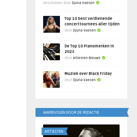
Geschreven door
Djuna Vaesen
Top 10 best verdienende
concerttournees aller tijden
door
Djuna Vaesen
De Top 10 Pianomerken in
2023
door
Artiesten Nieuws
Muziek over Black Friday
door
Djuna Vaesen
AANBEVOLEN DOOR DE REDACTIE
ARTIESTEN