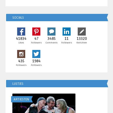
SOCIALS
41834
47
3485
11
13320
Likes
Followers
Comments
Followers
Berichten
435
1984
Followers
Followers
LIJSTJES
ARTIESTEN