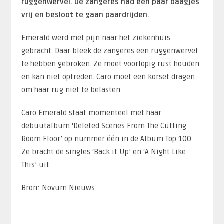
ruggenwervel. De zangeres had een paar daagjes
vrij en besloot te gaan paardrijden.
Emerald werd met pijn naar het ziekenhuis
gebracht. Daar bleek de zangeres een ruggenwervel
te hebben gebroken. Ze moet voorlopig rust houden
en kan niet optreden. Caro moet een korset dragen
om haar rug niet te belasten.
Caro Emerald staat momenteel met haar
debuutalbum ‘Deleted Scenes From The Cutting
Room Floor’ op nummer één in de Album Top 100.
Ze bracht de singles ‘Back it Up’ en ‘A Night Like
This’ uit.
Bron: Novum Nieuws