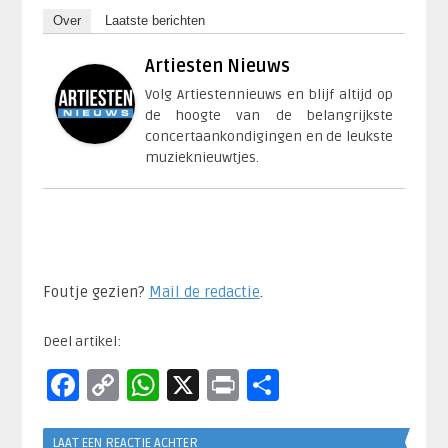
Over
Laatste berichten
Artiesten Nieuws
Volg Artiestennieuws en blijf altijd op
de hoogte van de belangrijkste
concertaankondigingen en de leukste
muzieknieuwtjes.
Foutje gezien?
Mail de redactie
.​
Deel artikel:
Facebook
Copy
WhatsApp
X
Print
Delen
Link
LAAT EEN REACTIE ACHTER