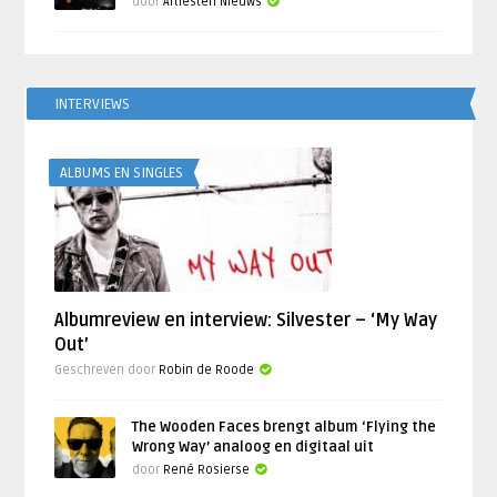
door
Artiesten Nieuws
INTERVIEWS
ALBUMS EN SINGLES
Albumreview en interview: Silvester – ‘My Way
Out’
Geschreven door
Robin de Roode
The Wooden Faces brengt album ‘Flying the
Wrong Way’ analoog en digitaal uit
door
René Rosierse