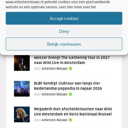
www.artiestennieuws.nl gebruikt cookies voor een goed werkende
website en een optimale service. Lees hier meer over het
Accept cookies
Mahsun Kirmizigül geeft in januari 2027
Deny
concert in AFAS Live Amsterdam
Geschreven door
Artiesten Nieuws
Bekijk voorkeuren
Weezer brengt The Gathering Tour in 2027
naar AFAS Live in Amsterdam
door
Artiesten Nieuws
BLØF kondigt clubtour aan langs vier
Nederlandse poppodia in najaar 2026
door
Artiesten Nieuws
Megadeth met afscheidstournee naar AFAS
Live Amsterdam en Vorst Nationaal Brussel
door
Artiesten Nieuws