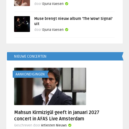
door
Djuna Vaesen
Muse brengt nieuw album ‘The Wow! Signal’
uit
door
Djuna Vaesen
NIEUWE CONCERTEN
AANKONDIGINGEN
Mahsun Kirmizigül geeft in januari 2027
concert in AFAS Live Amsterdam
Geschreven door
Artiesten Nieuws