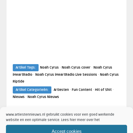
·
·
Artikel Tags:
Noah Cyrus
Noah Cyrus cover
Noah Cyrus
·
·
iHeartRadio
Noah Cyrus iHeartRadio Live Sessions
Noah Cyrus
Riptide
·
·
·
Artikel Categorieën:
Artiesten
Fun Content
Hit of Shit
·
Nieuws
Noah Cyrus Nieuws
www.artiestennieuws.nl gebruikt cookies voor een goed werkende
website en een optimale service. Lees hier meer over het
ARTIESTEN
Accept cookies