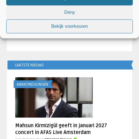
Artiesten Nieuws
Deny
gt
Noah Cyrus heeft platencontract
getekend
Bekijk voorkeuren
LAATSTE NIEUWS
AANKONDIGINGEN
Mahsun Kirmizigül geeft in januari 2027
concert in AFAS Live Amsterdam