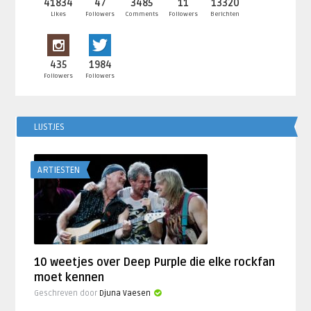
41834
47
3485
11
13320
Likes
Followers
Comments
Followers
Berichten
435
1984
Followers
Followers
LIJSTJES
ARTIESTEN
10 weetjes over Deep Purple die elke rockfan
moet kennen
Geschreven door
Djuna Vaesen