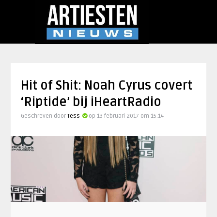
Hit of Shit: Noah Cyrus covert
‘Riptide’ bij iHeartRadio
Geschreven door
Tess
op 13 februari 2017 om 15:14