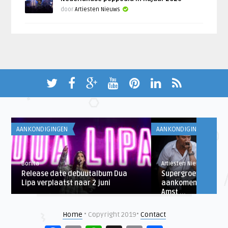
door
Artiesten Nieuws
AANKONDIGINGEN
AANKONDIGINGEN
Bonita
Artiesten Nieuws
Release date debuutalbum Dua
Supergroep Dead C
Lipa verplaatst naar 2 juni
aankomende zomer
Amst ...
Home
• Copyright 2019•
Contact