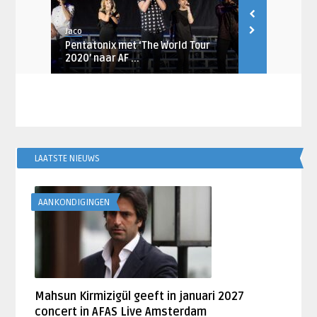
Jaco
Lies Buskens
in Ziggo
Pentatonix met ‘The World Tour
‘Beyoncé br
2020’ naar AF ...
op Netflix’
LAATSTE NIEUWS
AANKONDIGINGEN
Mahsun Kirmizigül geeft in januari 2027
concert in AFAS Live Amsterdam