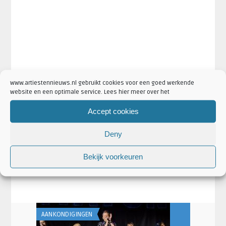
www.artiestennieuws.nl gebruikt cookies voor een goed werkende
website en een optimale service. Lees hier meer over het
Accept cookies
·
·
Deny
Artikel Tags:
the lion king
the lion king kaarten
the lion
·
·
king musical
the lion king tickets
the lion king winnen
Bekijk voorkeuren
·
·
Artikel Categorieën:
Fun Content
Musicals en Theater
·
·
Nieuws
The Lion King Nieuws
Winnen
AANKONDIGINGEN
ARTIESTEN