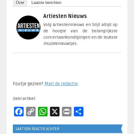
Over
Laatste berichten
Artiesten Nieuws
Volg Artiestennieuws en blijf altijd op
de hoogte van de belangrijkste
concertaankondigingen en de leukste
muzieknieuwtjes.
Foutje gezien?
Mail de redactie
.​
Deel artikel:
Facebook
Copy
WhatsApp
X
Print
Delen
Link
LAAT EEN REACTIE ACHTER