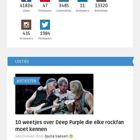
41834
47
3485
11
13320
Likes
Followers
Comments
Followers
Berichten
435
1984
Followers
Followers
LIJSTJES
ARTIESTEN
10 weetjes over Deep Purple die elke rockfan
moet kennen
Geschreven door
Djuna Vaesen