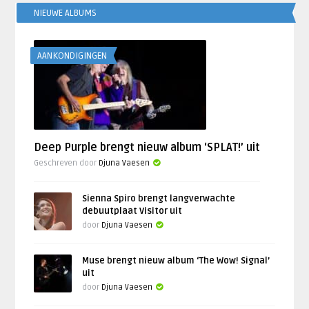
NIEUWE ALBUMS
AANKONDIGINGEN
Deep Purple brengt nieuw album ‘SPLAT!’ uit
Geschreven door
Djuna Vaesen
Sienna Spiro brengt langverwachte
debuutplaat Visitor uit
door
Djuna Vaesen
Muse brengt nieuw album ‘The Wow! Signal’
uit
door
Djuna Vaesen