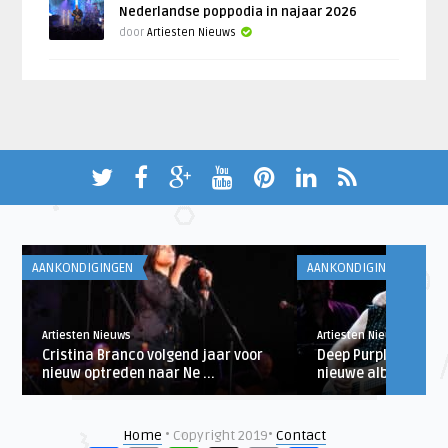
Nederlandse poppodia in najaar 2026
door
Artiesten Nieuws
AANKONDIGINGEN
AANKONDIGINGEN
Artiesten Nieuws
Artiesten Nieuws
p
Cristina Branco volgend jaar voor
Deep Purple brengt o
nieuw optreden naar Ne ...
nieuwe album ‘Infini 
Home
• Copyright 2019•
Contact