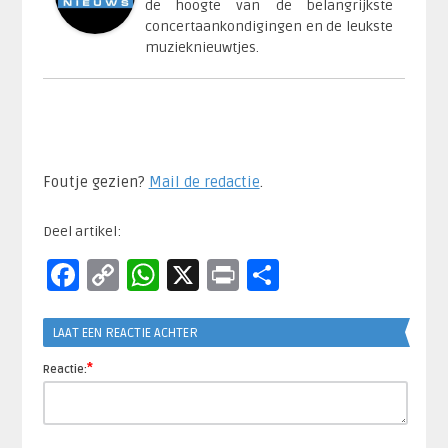
de hoogte van de belangrijkste
concertaankondigingen en de leukste
muzieknieuwtjes.
Foutje gezien?
Mail de redactie
.​
Deel artikel:
Facebook
Copy
WhatsApp
X
Print
Delen
Link
LAAT EEN REACTIE ACHTER
*
Reactie: