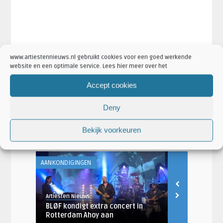
www.artiestennieuws.nl gebruikt cookies voor een goed werkende
website en een optimale service. Lees hier meer over het
·
·
·
Artikel Tags:
Blof extra concert
blof kaarten
Blof show
Accept cookies
·
·
·
Blof uitverkocht
BLØF
BLØF concert
BLØF tickets
Deny
·
·
Artikel Categorieën:
Aankondigingen
Artiesten
Blof Nieuws
·
·
·
Concertaankondigingen
Nieuws
Uitverkocht
Bekijk voorkeuren
AANKONDIGINGEN
AANKONDIGING
Artiesten Nieuws
Artiesten Nieu
angs
BLØF kondigt extra concert in
BLØF, Guus 
Rotterdam Ahoy aan
naar Royal 