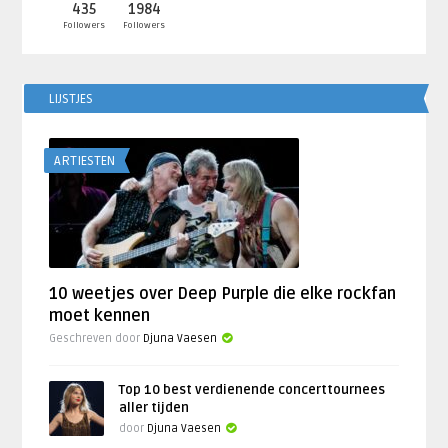
435
1984
Followers
Followers
LIJSTJES
ARTIESTEN
10 weetjes over Deep Purple die elke rockfan
moet kennen
Geschreven door
Djuna Vaesen
Top 10 best verdienende concerttournees
aller tijden
door
Djuna Vaesen