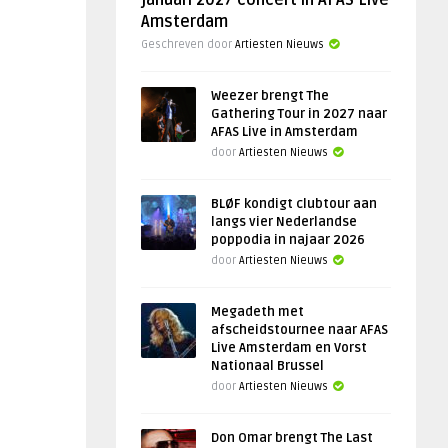
januari 2027 concert in AFAS Live
Amsterdam
Geschreven door
Artiesten Nieuws
Weezer brengt The
Gathering Tour in 2027 naar
AFAS Live in Amsterdam
door
Artiesten Nieuws
BLØF kondigt clubtour aan
langs vier Nederlandse
poppodia in najaar 2026
door
Artiesten Nieuws
Megadeth met
afscheidstournee naar AFAS
Live Amsterdam en Vorst
Nationaal Brussel
door
Artiesten Nieuws
Don Omar brengt The Last