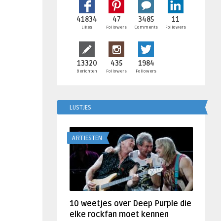
41834
47
3485
11
Likes
Followers
Comments
Followers
13320
435
1984
Berichten
Followers
Followers
LIJSTJES
ARTIESTEN
10 weetjes over Deep Purple die
elke rockfan moet kennen