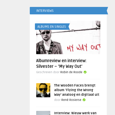
INTERVIEWS
ALBUMS EN SINGLES
Albumreview en interview:
Silvester – ‘My Way Out’
Geschreven door
Robin de Roode
The Wooden Faces brengt
album ‘Flying the Wrong
Way’ analoog en digitaal uit
door
René Rosierse
Interview: Nieuw werk van