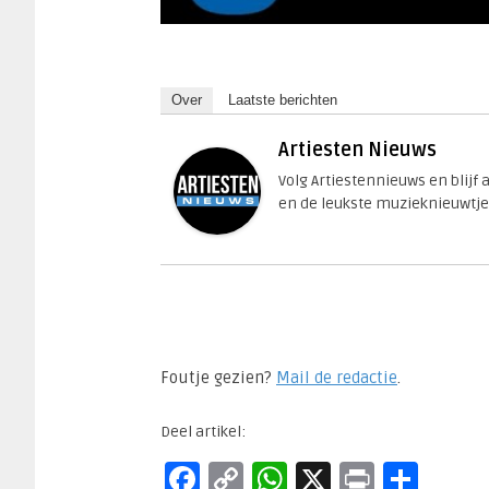
Over
Laatste berichten
Artiesten Nieuws
Volg Artiestennieuws en blijf
en de leukste muzieknieuwtje
Foutje gezien?
Mail de redactie
.​
Deel artikel:
Facebook
Copy
WhatsApp
X
Print
Del