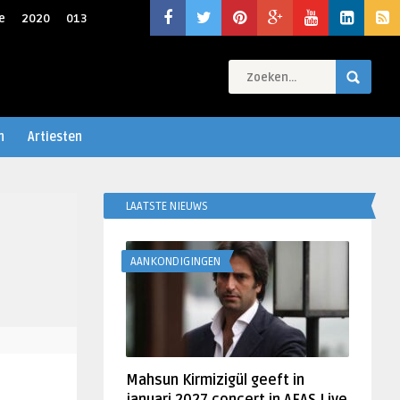
e
2020
013
n
Artiesten
LAATSTE NIEUWS
AANKONDIGINGEN
Mahsun Kirmizigül geeft in