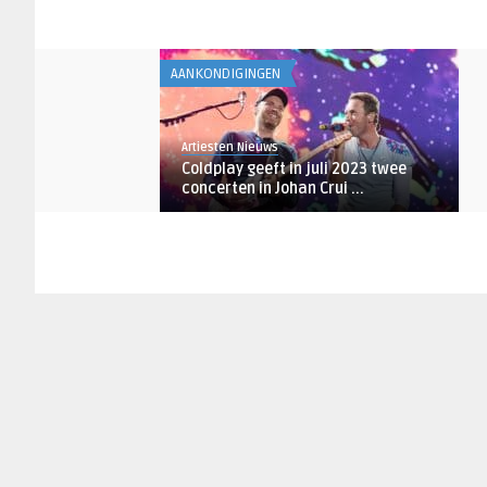
AANKONDIGINGEN
Artiesten Nieuws
Coldplay geeft in juli 2023 twee
concerten in Johan Crui ...
AANKONDIGINGEN
Robin de Roode
Coldplay keert terug naar Johan
Cruijff ArenA
AANKONDIGINGEN
Artiesten Nieuws