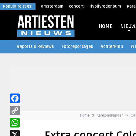
Populaire tags:
amsterdam
concert
TivoliVredenburg
Para
HOME
NIEUW
Reports & Reviews
Fotoreportages
Achterklap
W
Facebook
Home
Aankondigingen
Ext
Copy
Link
WhatsApp