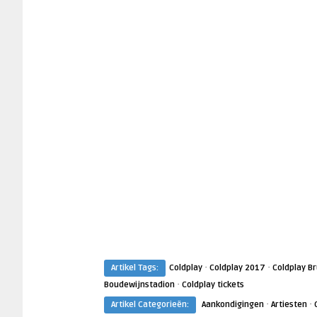
·
·
Artikel Tags:
Coldplay
Coldplay 2017
Coldplay Br
·
Boudewijnstadion
Coldplay tickets
·
·
Artikel Categorieën:
Aankondigingen
Artiesten