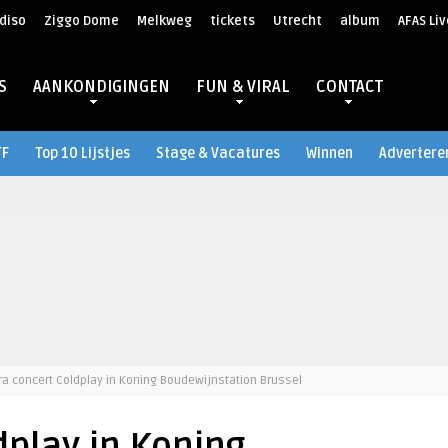
diso
Ziggo Dome
Melkweg
tickets
Utrecht
album
AFAS Liv
S
AANKONDIGINGEN
FUN & VIRAL
CONTACT
TF
Top 10 Lijstjes
Stage & Vacatures
Winnen
Advertere
ra concert Coldplay in Koning Boudewijnstation Brussel