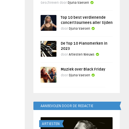
Geschreven door
Djuna Vaesen
Top 10 best verdienende
concerttournees aller tijden
door
Djuna Vaesen
De Top 10 Pianomerken in
2023
door
Artiesten Nieuws
Muziek over Black Friday
door
Djuna Vaesen
AANBEVOLEN DOOR DE REDACTIE
ARTIESTEN