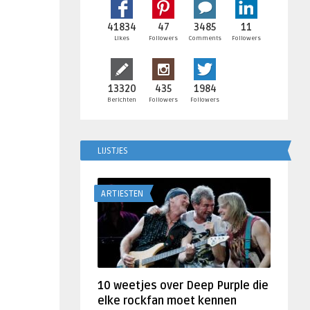
41834
47
3485
11
Likes
Followers
Comments
Followers
13320
435
1984
Berichten
Followers
Followers
LIJSTJES
ARTIESTEN
10 weetjes over Deep Purple die
elke rockfan moet kennen