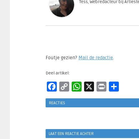
Tess, Webredacteur bij Arties
Foutje gezien?
Mail de redactie
.​
Deel artikel:
Facebook
Copy
WhatsApp
X
Print
Del
Link
REACTIES
LAAT EEN REACTIE ACHTER