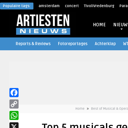
Populaire tags:
amsterdam
concert
TivoliVredenburg
Para
HOME
NIEUW
Reports & Reviews
Fotoreportages
Achterklap
W
Facebook
Home
Best of Musical & Oper
Copy
Link
WhatsApp