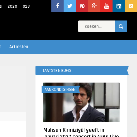
e
2020
013
n
Artiesten
LAATSTE NIEUWS
AANKONDIGINGEN
Mahsun Kirmizigül geeft in