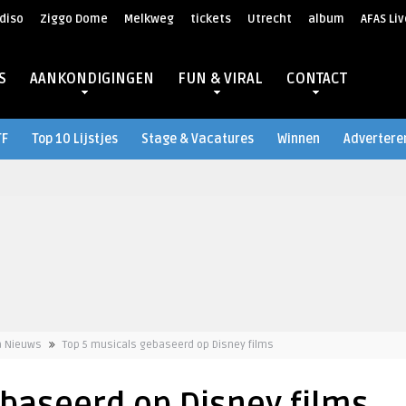
diso
Ziggo Dome
Melkweg
tickets
Utrecht
album
AFAS Liv
S
AANKONDIGINGEN
FUN & VIRAL
CONTACT
TF
Top 10 Lijstjes
Stage & Vacatures
Winnen
Advertere
a Nieuws
Top 5 musicals gebaseerd op Disney films