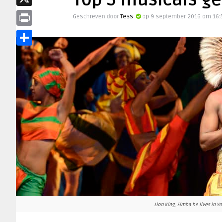
Top 5 musicals ge
X
Geschreven door
Tess
op 9 september 2016 om 16:
Print
Delen
Lion King, Simba he lives in 