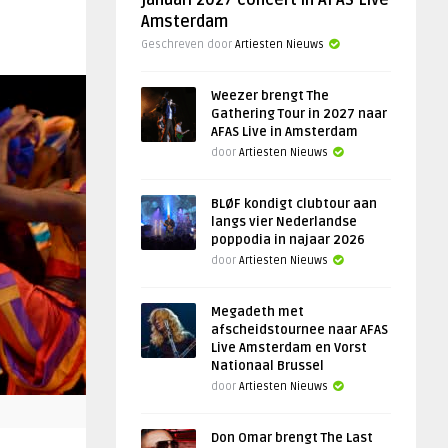
januari 2027 concert in AFAS Live
Amsterdam
Geschreven door
Artiesten Nieuws
Weezer brengt The
Gathering Tour in 2027 naar
AFAS Live in Amsterdam
door
Artiesten Nieuws
BLØF kondigt clubtour aan
langs vier Nederlandse
poppodia in najaar 2026
door
Artiesten Nieuws
Megadeth met
afscheidstournee naar AFAS
Live Amsterdam en Vorst
Nationaal Brussel
door
Artiesten Nieuws
Don Omar brengt The Last