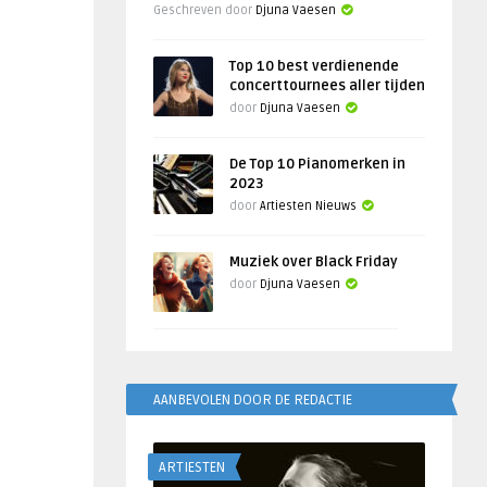
Geschreven door
Djuna Vaesen
Top 10 best verdienende
concerttournees aller tijden
door
Djuna Vaesen
De Top 10 Pianomerken in
2023
door
Artiesten Nieuws
Muziek over Black Friday
door
Djuna Vaesen
AANBEVOLEN DOOR DE REDACTIE
ARTIESTEN