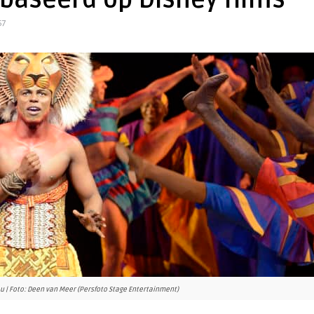
baseerd op Disney films
57
You | Foto: Deen van Meer (Persfoto Stage Entertainment)