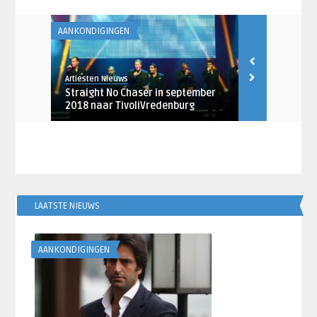
AANKONDIGINGEN
FUN CONTENT
Artiesten Nieuws
Amy Vink
brengt
Straight No Chaser in september
11 van de be
2018 naar TivoliVredenburg
performanc
LAATSTE NIEUWS
AANKONDIGINGEN