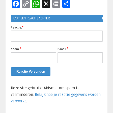
Facebook
Copy
WhatsApp
X
Print
Delen
Link
LAAT EEN REACTIE ACHTER
*
Reactie:
*
*
Naam:
E-mail:
Deze site gebruikt Akismet om spam te
verminderen.
Bekijk hoe je reactie gegevens worden
verwerkt
.