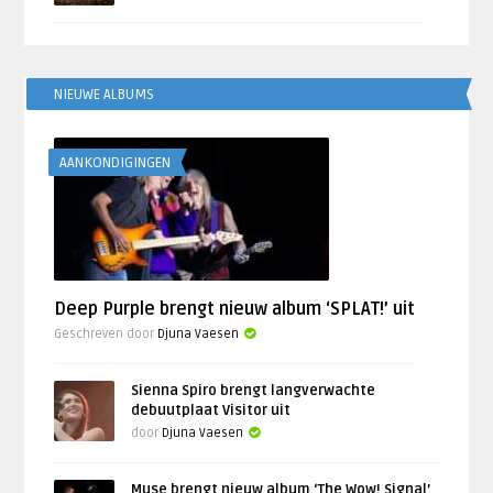
NIEUWE ALBUMS
AANKONDIGINGEN
Deep Purple brengt nieuw album ‘SPLAT!’ uit
Geschreven door
Djuna Vaesen
Sienna Spiro brengt langverwachte
debuutplaat Visitor uit
door
Djuna Vaesen
Muse brengt nieuw album ‘The Wow! Signal’