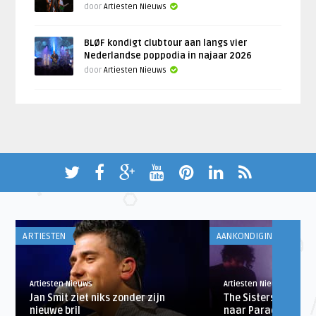
door
Artiesten Nieuws
BLØF kondigt clubtour aan langs vier
Nederlandse poppodia in najaar 2026
door
Artiesten Nieuws
ARTIESTEN
AANKONDIGINGEN
Artiesten Nieuws
Artiesten Nieuws
Jan Smit ziet niks zonder zijn
The Sisters of Merc
nieuwe bril
naar Paradiso Ams