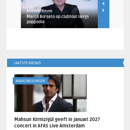
Artiesten Nieuws
Robin de Rood
l
Marco Borsato op clubtour langs
Sepultura e
poppodia
guests naar
LAATSTE NIEUWS
AANKONDIGINGEN
Mahsun Kirmizigül geeft in januari 2027
concert in AFAS Live Amsterdam