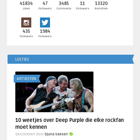
41834
47
3485
11
13320
Likes
Followers
Comments
Followers
Berichten
435
1984
Followers
Followers
LIJSTJES
ARTIESTEN
10 weetjes over Deep Purple die elke rockfan
moet kennen
Geschreven door
Djuna Vaesen