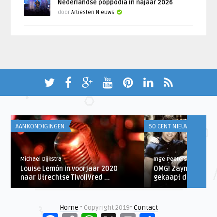
Nederlandse poppodia in najaar 2026
door
Artiesten Nieuws
AANKONDIGINGEN
50 CENT NIEUWS
Michael Dijkstra
Inge Peeters
Louise Lemón in voorjaar 2020
OMG! Zayn Malik va
naar Utrechtse TivoliVred ...
gekaapt door rapper
Home
• Copyright 2019•
Contact
Facebook
Copy
WhatsApp
X
Print
Delen