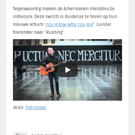
Tegenwoordig maken de Amerikanen melodieuze
indierock. Deze switch is duidelijk te horen op hun
nieuwe album ‘
You Know Who You Are
’. Luister
hieronder naar ‘
Rushing
‘.
Bron
:
Patronaat