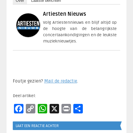
Over
Laatste berichten
Artiesten Nieuws
Volg Artiestennieuws en blijf altijd op
de hoogte van de belangrijkste
concertaankondigingen en de leukste
muzieknieuwtjes.
Foutje gezien?
Mail de redactie
.​
Deel artikel:
Facebook
Copy
WhatsApp
X
Print
Delen
Link
LAAT EEN REACTIE ACHTER