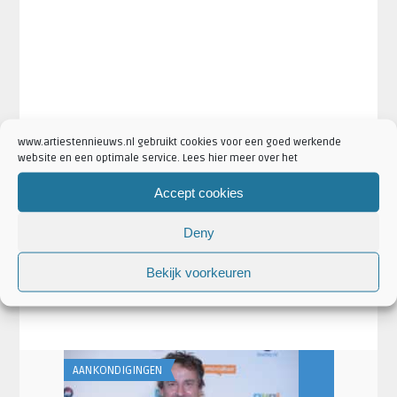
www.artiestennieuws.nl gebruikt cookies voor een goed werkende
website en een optimale service. Lees hier meer over het
Accept cookies
·
·
·
Artikel Tags:
Nada Surf
Nada Surf concert
Patronaat
Deny
Patronaat Haarlem
Bekijk voorkeuren
·
·
Artikel Categorieën:
Aankondigingen
Artiesten
·
·
Concertaankondigingen
Nada Surf Nieuws
Nieuws
AANKONDIGINGEN
AANKONDIGING