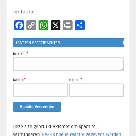
Deel artikel:
Facebook
Copy
WhatsApp
X
Print
Delen
Link
LAAT EEN REACTIE ACHTER
*
Reactie:
*
*
Naam:
E-mail:
Deze site gebruikt Akismet om spam te
verminderen.
Bekijk hoe je reactie gegevens worden