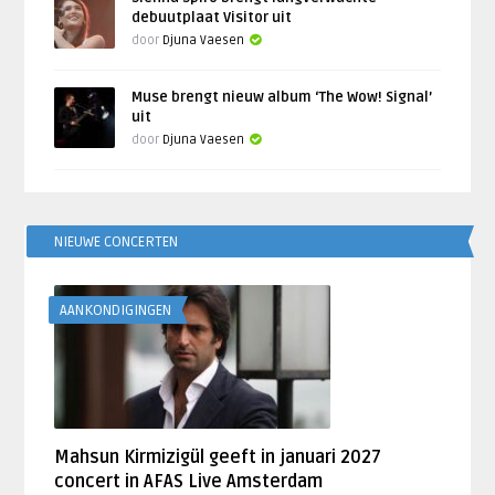
debuutplaat Visitor uit
door
Djuna Vaesen
Muse brengt nieuw album ‘The Wow! Signal’
uit
door
Djuna Vaesen
NIEUWE CONCERTEN
AANKONDIGINGEN
Mahsun Kirmizigül geeft in januari 2027
concert in AFAS Live Amsterdam