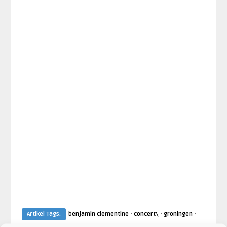
·
·
·
Artikel Tags:
benjamin clementine
concert\
groningen
oosterpoort