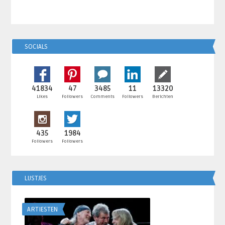
SOCIALS
41834
47
3485
11
13320
Likes
Followers
Comments
Followers
Berichten
435
1984
Followers
Followers
LIJSTJES
ARTIESTEN