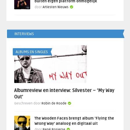
buiten eigen platform onmogelijk
door
Artiesten Nieuws
INTERVIEWS
ALBUMS EN SINGLES
Albumreview en interview: Silvester – ‘My Way
Out’
Geschreven door
Robin de Roode
The Wooden Faces brengt album ‘Flying the
Wrong Way’ analoog en digitaal uit
door
René Rosierse